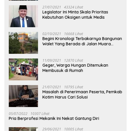
27/07/2021
43324 Lihat
Legislator Ini Minta Skala Prioritas
Kebutuhan Oksigen untuk Medis
02/10/2021
16668 Lihat
Begini Kronologi Terbakarnya Bangunan
Walet Yang Berada di Jalan Muara
Tuhup
11/09/2021
12870 Lihat
Geger, Warga Hungan Ditemukan
Membusuk di Rumah
21/07/2021
10795 Lihat
Masalah di Penerimaan Peserta, Pemkab
Kotim Harus Cari Solusi
05/07/2022
10307 Lihat
Pria Berprofesi Mekanik Ini Nekat Gantung Diri
29/06/2021
10005 Lihat