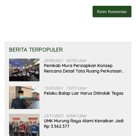
BERITA TERPOPULER
29/09/2021
85706 Lihat
Pemkab Mura Persiapkan Konsep
Rencana Detail Tata Ruang Perkotaan
Puruk Cahu
15/07/2021
73317 Lihat
Pelaku Balap Liar Harus Ditindak Tegas
23/11/2023
43541 Lihat
UMK Murung Raya Alami Kenaikan Jadi
Rp 3.562.377