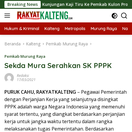
Langsung
ungkan Kunjungan Kaji Tiru Ke Pemkab Kulon Progo
Breaking News
Lan
ke
konten
Hukum & Kriminal
Kalteng
Metropolis
Murung Raya
Nasi
Beranda
Kalteng
Pemkab Murung Raya
Pemkab Murung Raya
Sekda Mura Serahkan SK PPPK
Redaksi
17/03/2021
PURUK CAHU, RAKYATKALTENG
– Pegawai Pemerintah
dengan Perjanjian Kerja yang selanjutnya disingkat
PPPK adalah warga Negara Indonesia yang memenuhi
syarat tertentu, yang diangkat berdasarkan perjanjian
kerja untuk jangka waktu tertentu dalam rangka
melaksanakan tugas Pemerintahan. Berdasarkan