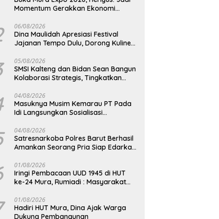
Momentum Gerakkan Ekonomi
Kerakyatan
2
06/08/2026
Dina Maulidah Apresiasi Festival
Jajanan Tempo Dulu, Dorong Kuliner
Tradisional Tetap Lestari
3
05/08/2026
SMSI Kalteng dan Bidan Sean Bangun
Kolaborasi Strategis, Tingkatkan
Edukasi Publik tentang Peran DPD RI
4
04/08/2026
Masuknya Musim Kemarau PT Pada
Idi Langsungkan Sosialisasi
Himbauan Karhutla
5
04/08/2026
Satresnarkoba Polres Barut Berhasil
Amankan Seorang Pria Siap Edarkan
Narkotika Jenis Sabu Seberat 5,05
Gram
6
01/08/2026
Iringi Pembacaan UUD 1945 di HUT
ke-24 Mura, Rumiadi : Masyarakat
Punya Andil Wujudkan Pembangunan
yang Lebih Besar
7
01/08/2026
Hadiri HUT Mura, Dina Ajak Warga
Dukung Pembangunan