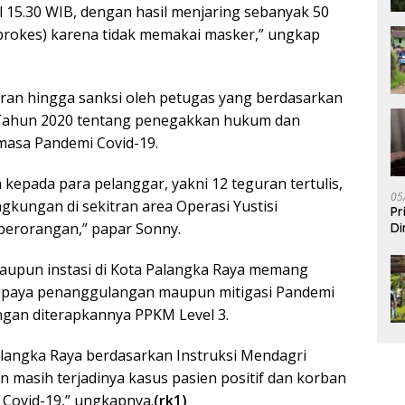
ul 15.30 WIB, dengan hasil menjaring sebanyak 50
prokes) karena tidak memakai masker,” ungkap
uran hingga sanksi oleh petugas yang berdasarkan
 Tahun 2020 tentang penegakkan hukum dan
imasa Pandemi Covid-19.
kepada para pelanggar, yakni 12 teguran tertulis,
05
ngkungan di sekitran area Operasi Yustisi
Pr
perorangan,” papar Sonny.
Di
maupun instasi di Kota Palangka Raya memang
upaya penanggulangan maupun mitigasi Pandemi
dengan diterapkannya PPKM Level 3.
alangka Raya berdasarkan Instruksi Mendagri
masih terjadinya kasus pasien positif dan korban
 Covid-19,” ungkapnya.
(rk1)