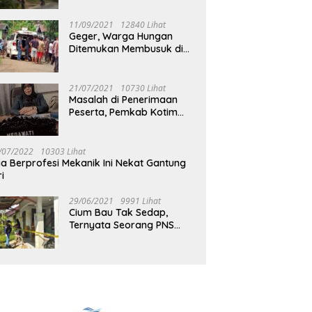
Jalan Muara Tuhup
11/09/2021
12840 Lihat
Geger, Warga Hungan
Ditemukan Membusuk di
Rumah
21/07/2021
10730 Lihat
Masalah di Penerimaan
Peserta, Pemkab Kotim
Harus Cari Solusi
/07/2022
10303 Lihat
ia Berprofesi Mekanik Ini Nekat Gantung
ri
29/06/2021
9991 Lihat
Cium Bau Tak Sedap,
Ternyata Seorang PNS
Aktif di Mura Tewas di
Rumah Kopel