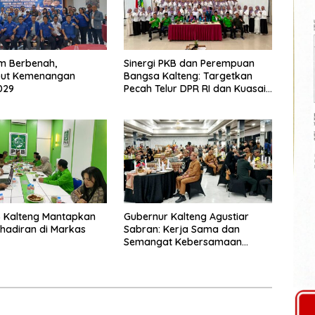
m Berbenah,
Sinergi PKB dan Perempuan
ut Kemenangan
Bangsa Kalteng: Targetkan
029
Pecah Telur DPR RI dan Kuasai
Legislatif 2029
 Kalteng Mantapkan
Gubernur Kalteng Agustiar
Kehadiran di Markas
Sabran: Kerja Sama dan
Semangat Kebersamaan
Merupakan Keberhasilan
Pembangunan