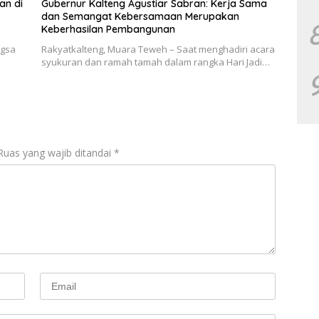
an di
Gubernur Kalteng Agustiar Sabran: Kerja Sama
dan Semangat Kebersamaan Merupakan
Keberhasilan Pembangunan
ngsa
Rakyatkalteng, Muara Teweh – Saat menghadiri acara
syukuran dan ramah tamah dalam rangka Hari Jadi…
Ruas yang wajib ditandai
*