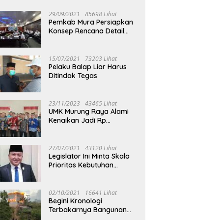
29/09/2021
85698 Lihat
Pemkab Mura Persiapkan
Konsep Rencana Detail
Tata Ruang Perkotaan
Puruk Cahu
15/07/2021
73203 Lihat
Pelaku Balap Liar Harus
Ditindak Tegas
23/11/2023
43465 Lihat
UMK Murung Raya Alami
Kenaikan Jadi Rp
3.562.377
27/07/2021
43120 Lihat
Legislator Ini Minta Skala
Prioritas Kebutuhan
Oksigen untuk Medis
02/10/2021
16641 Lihat
Begini Kronologi
Terbakarnya Bangunan
Walet Yang Berada di