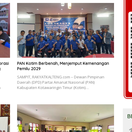
orasi
PAN Kotim Berbenah, Menjemput Kemenangan
g
Pemilu 2029
SAMPIT, RAKYATKALTENG.com – Dewan Pimpinan
Daerah (DPD) Partai Amanat Nasional (PAN)
h
Kabupaten Kotawaringin Timur (Kotim)…
B
1