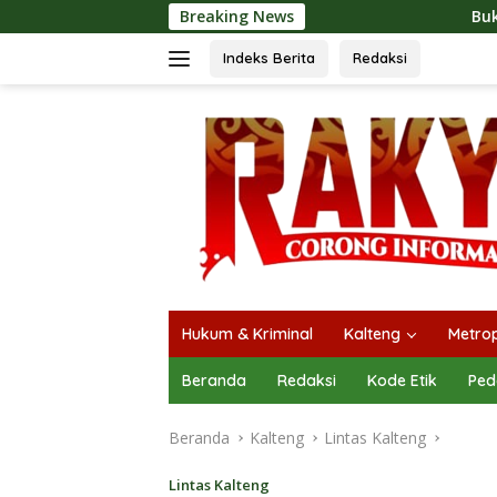
Langsung
Breaking News
Buka Mura Expo 2026, H
ke
konten
Indeks Berita
Redaksi
Hukum & Kriminal
Kalteng
Metrop
Beranda
Redaksi
Kode Etik
Ped
Beranda
Kalteng
Lintas Kalteng
Lintas Kalteng