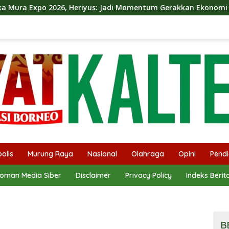
eriyus: Jadi Momentum Gerakkan Ekonomi Kerakyatan
olis
Murung Raya
Nasional
Olahraga
Opini
Pendi
oman Media Siber
Disclaimer
Privacy Policy
Indeks Berit
B