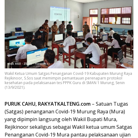
Wakil Ketua Umum Satgas Penanganan Covid-19 Kabupaten Murung Raya
Rejikinoor, S.Sos saat memimpin pemantauan perenaparn protokol
kesehatan pada pelaksanaan tes PPPK Guru di SMAN 1 Murung, Senin
(13/9/2021).
PURUK CAHU, RAKYATKALTENG.com
– Satuan Tugas
(Satgas) penanganan Covid-19 Murung Raya (Mura)
yang dipimpin langsung oleh Wakil Bupati Mura,
Rejikinoor sekaligus sebagai Wakil ketua umum Satgas
Penanganan Covid-19 Mura pantau pelaksanaan ujian