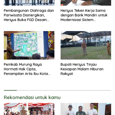
Pembangunan Olahraga dan
Heriyus Teken Kerja Sama
Pariwisata Disinergikan,
dengan Bank Mandiri untuk
Heriyus Buka FGD Desain
Modernisasi Sistem
Olahraga Daerah
Pembayaran Pajak Daerah
Pemkab Murung Raya
Bupati Heriyus Tinjau
Hormati Hak Cipta,
Kesiapan Malam Hiburan
Penampilan Artis Ibu Kota
Rakyat
Tidak Disiarkan Secara
Langsung
Rekomendasi untuk kamu