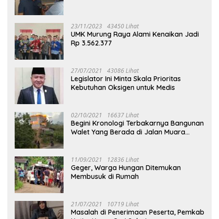
23/11/2023
43450 Lihat
UMK Murung Raya Alami Kenaikan Jadi
Rp 3.562.377
27/07/2021
43086 Lihat
Legislator Ini Minta Skala Prioritas
Kebutuhan Oksigen untuk Medis
02/10/2021
16637 Lihat
Begini Kronologi Terbakarnya Bangunan
Walet Yang Berada di Jalan Muara
Tuhup
11/09/2021
12836 Lihat
Geger, Warga Hungan Ditemukan
Membusuk di Rumah
21/07/2021
10719 Lihat
Masalah di Penerimaan Peserta, Pemkab