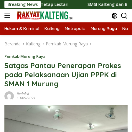
Langsung
nal Tetap Lestari
Breaking News
SMSI Kalteng dan Bidan Sean Bangun 
ke
konten
Hukum & Kriminal
Kalteng
Metropolis
Murung Raya
Nasi
Beranda
Kalteng
Pemkab Murung Raya
Pemkab Murung Raya
Satgas Pantau Penerapan Prokes
pada Pelaksanaan Ujian PPPK di
SMAN 1 Murung
Redaksi
13/09/2021