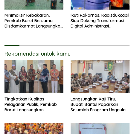
Minimalisir Kebakaran,
Ikuti Rakornas, Kadisdukcapil
Pemkab Barut Bersama
Siap Dukung Transformasi
Disdamkarmat Langsungkan
Digital Administrasi
Edukasi Penggunaan
Penduduk
Keselamatan Gas LPG
Rekomendasi untuk kamu
Tingkatkan Kualitas
Langsungkan Kaji Tiru,
Pelayanan Publik, Pemkab
Bupati Bantul Paparkan
Barut Langsungkan
Sejumlah Program Unggulan
Kunjungan Kaji Tiru Ke
Kepada Pemkab Barut
Pemkab Kulon Progo