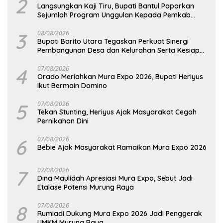
2
Langsungkan Kaji Tiru, Bupati Bantul Paparkan
Sejumlah Program Unggulan Kepada Pemkab
Barut
3
08/08/2026
Bupati Barito Utara Tegaskan Perkuat Sinergi
Pembangunan Desa dan Kelurahan Serta Kesiapan
Hadapi Potensi Karhutla
4
07/08/2026
Orado Meriahkan Mura Expo 2026, Bupati Heriyus
Ikut Bermain Domino
5
07/08/2026
Tekan Stunting, Heriyus Ajak Masyarakat Cegah
Pernikahan Dini
6
07/08/2026
Bebie Ajak Masyarakat Ramaikan Mura Expo 2026
7
07/08/2026
Dina Maulidah Apresiasi Mura Expo, Sebut Jadi
Etalase Potensi Murung Raya
8
07/08/2026
Rumiadi Dukung Mura Expo 2026 Jadi Penggerak
UMKM Murung Raya