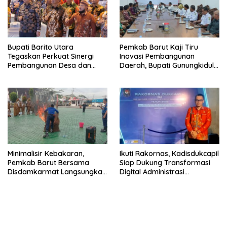
Bupati Barito Utara
Pemkab Barut Kaji Tiru
Tegaskan Perkuat Sinergi
Inovasi Pembangunan
Pembangunan Desa dan
Daerah, Bupati Gunungkidul
Kelurahan Serta Kesiapan
Paparkan Hal Utama Dalam
Hadapi Potensi Karhutla
Dukung Ketahanan Pangan
Lokal dan Pelestarian
Lingkungan
Minimalisir Kebakaran,
Ikuti Rakornas, Kadisdukcapil
Pemkab Barut Bersama
Siap Dukung Transformasi
Disdamkarmat Langsungkan
Digital Administrasi
Edukasi Penggunaan
Penduduk
Keselamatan Gas LPG