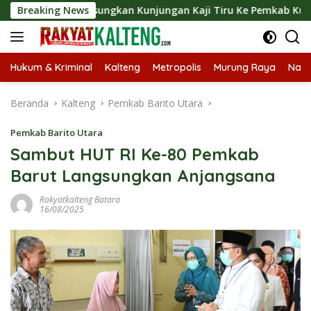
Langsung
ut Langsungkan Kunjungan Kaji Tiru Ke Pemkab Kulon Progo
Breaking News
ke
konten
Hukum & Kriminal
Kalteng
Metropolis
Murung Raya
Nasi
Beranda
Kalteng
Pemkab Barito Utara
Pemkab Barito Utara
Sambut HUT RI Ke-80 Pemkab
Barut Langsungkan Anjangsana
Rakyatkalteng Batara
16/08/2025