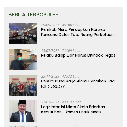
BERITA TERPOPULER
29/09/2021
85706 Lihat
Pemkab Mura Persiapkan Konsep
Rencana Detail Tata Ruang Perkotaan
Puruk Cahu
15/07/2021
73309 Lihat
Pelaku Balap Liar Harus Ditindak Tegas
23/11/2023
43532 Lihat
UMK Murung Raya Alami Kenaikan Jadi
Rp 3.562.377
27/07/2021
43313 Lihat
Legislator Ini Minta Skala Prioritas
Kebutuhan Oksigen untuk Medis