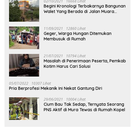
02/10/2021
16668 Lihat
Begini Kronologi Terbakarnya Bangunan
Walet Yang Berada di Jalan Muara
Tuhup
11/09/2021
12860 Lihat
Geger, Warga Hungan Ditemukan
Membusuk di Rumah
21/07/2021
10794 Lihat
Masalah di Penerimaan Peserta, Pemkab
Kotim Harus Cari Solusi
05/07/2022
10307 Lihat
Pria Berprofesi Mekanik Ini Nekat Gantung Diri
29/06/2021
10004 Lihat
Cium Bau Tak Sedap, Ternyata Seorang
PNS Aktif di Mura Tewas di Rumah Kopel