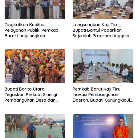
Tingkatkan Kualitas
Langsungkan Kaji Tiru,
Pelayanan Publik, Pemkab
Bupati Bantul Paparkan
Barut Langsungkan
Sejumlah Program Unggulan
Kunjungan Kaji Tiru Ke
Kepada Pemkab Barut
Pemkab Kulon Progo
Bupati Barito Utara
Pemkab Barut Kaji Tiru
Tegaskan Perkuat Sinergi
Inovasi Pembangunan
Pembangunan Desa dan
Daerah, Bupati Gunungkidul
Kelurahan Serta Kesiapan
Paparkan Hal Utama Dalam
Hadapi Potensi Karhutla
Dukung Ketahanan Pangan
Lokal dan Pelestarian
Lingkungan