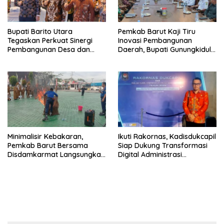
Bupati Barito Utara
Pemkab Barut Kaji Tiru
Tegaskan Perkuat Sinergi
Inovasi Pembangunan
Pembangunan Desa dan
Daerah, Bupati Gunungkidul
Kelurahan Serta Kesiapan
Paparkan Hal Utama Dalam
Hadapi Potensi Karhutla
Dukung Ketahanan Pangan
Lokal dan Pelestarian
Lingkungan
Minimalisir Kebakaran,
Ikuti Rakornas, Kadisdukcapil
Pemkab Barut Bersama
Siap Dukung Transformasi
Disdamkarmat Langsungkan
Digital Administrasi
Edukasi Penggunaan
Penduduk
Keselamatan Gas LPG