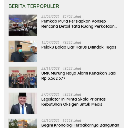
BERITA TERPOPULER
29/09/2021
85702 Lihat
Pemkab Mura Persiapkan Konsep
Rencana Detail Tata Ruang Perkotaan
Puruk Cahu
15/07/2021
73295 Lihat
Pelaku Balap Liar Harus Ditindak Tegas
23/11/2023
43522 Lihat
UMK Murung Raya Alami Kenaikan Jadi
Rp 3.562.377
27/07/2021
43293 Lihat
Legislator Ini Minta Skala Prioritas
Kebutuhan Oksigen untuk Medis
02/10/2021
16663 Lihat
Begini Kronologi Terbakarnya Bangunan