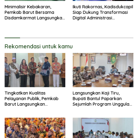
Minimalisir Kebakaran,
Ikuti Rakornas, Kadisdukcapil
Pemkab Barut Bersama
Siap Dukung Transformasi
Disdamkarmat Langsungkan
Digital Administrasi
Edukasi Penggunaan
Penduduk
Keselamatan Gas LPG
Rekomendasi untuk kamu
Tingkatkan Kualitas
Langsungkan Kaji Tiru,
Pelayanan Publik, Pemkab
Bupati Bantul Paparkan
Barut Langsungkan
Sejumlah Program Unggulan
Kunjungan Kaji Tiru Ke
Kepada Pemkab Barut
Pemkab Kulon Progo