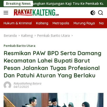
Langsung
t Langsungkan Kunjungan Kaji Tiru Ke Pemkab Kulon Progo
Breaking News
ke
konten
Hukum & Kriminal
Kalteng
Metropolis
Murung Raya
Nasi
Beranda
Kalteng
Pemkab Barito Utara
Pemkab Barito Utara
Resmikan PAW BPD Serta Damang
Kecamatan Lahei Bupati Barut
Pesan Jalankan Tugas Profesional
Dan Patuhi Aturan Yang Berlaku
Rakyatkalteng Batara
04/12/2025