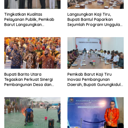
Tingkatkan Kualitas
Langsungkan Kaji Tiru,
Pelayanan Publik, Pemkab
Bupati Bantul Paparkan
Barut Langsungkan
Sejumlah Program Unggulan
Kunjungan Kaji Tiru Ke
Kepada Pemkab Barut
Pemkab Kulon Progo
Bupati Barito Utara
Pemkab Barut Kaji Tiru
Tegaskan Perkuat Sinergi
Inovasi Pembangunan
Pembangunan Desa dan
Daerah, Bupati Gunungkidul
Kelurahan Serta Kesiapan
Paparkan Hal Utama Dalam
Hadapi Potensi Karhutla
Dukung Ketahanan Pangan
Lokal dan Pelestarian
Lingkungan