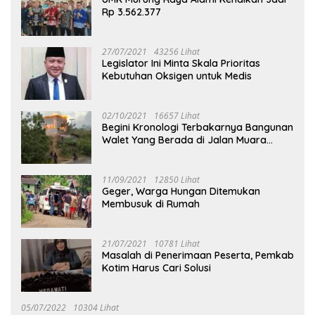
Rp 3.562.377
27/07/2021
43256 Lihat
Legislator Ini Minta Skala Prioritas
Kebutuhan Oksigen untuk Medis
02/10/2021
16657 Lihat
Begini Kronologi Terbakarnya Bangunan
Walet Yang Berada di Jalan Muara
Tuhup
11/09/2021
12850 Lihat
Geger, Warga Hungan Ditemukan
Membusuk di Rumah
21/07/2021
10781 Lihat
Masalah di Penerimaan Peserta, Pemkab
Kotim Harus Cari Solusi
05/07/2022
10304 Lihat