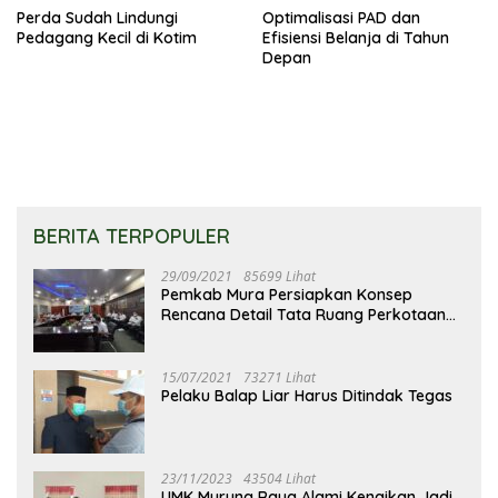
Perda Sudah Lindungi
Optimalisasi PAD dan
Pedagang Kecil di Kotim
Efisiensi Belanja di Tahun
Depan
BERITA TERPOPULER
29/09/2021
85699 Lihat
Pemkab Mura Persiapkan Konsep
Rencana Detail Tata Ruang Perkotaan
Puruk Cahu
15/07/2021
73271 Lihat
Pelaku Balap Liar Harus Ditindak Tegas
23/11/2023
43504 Lihat
UMK Murung Raya Alami Kenaikan Jadi