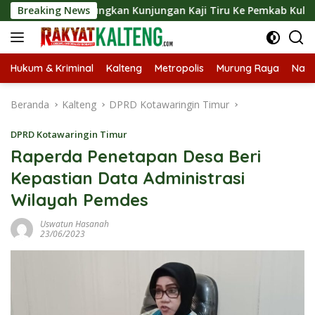
Langsung
t Langsungkan Kunjungan Kaji Tiru Ke Pemkab Kulon Progo
Breaking News
ke
konten
Hukum & Kriminal
Kalteng
Metropolis
Murung Raya
Nasi
Beranda
Kalteng
DPRD Kotawaringin Timur
DPRD Kotawaringin Timur
Raperda Penetapan Desa Beri
Kepastian Data Administrasi
Wilayah Pemdes
Uswatun Hasanah
23/06/2023