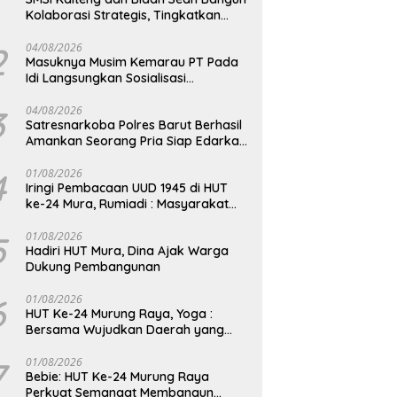
Kolaborasi Strategis, Tingkatkan
Edukasi Publik tentang Peran DPD RI
2
04/08/2026
Masuknya Musim Kemarau PT Pada
Idi Langsungkan Sosialisasi
Himbauan Karhutla
3
04/08/2026
Satresnarkoba Polres Barut Berhasil
Amankan Seorang Pria Siap Edarkan
Narkotika Jenis Sabu Seberat 5,05
Gram
4
01/08/2026
Iringi Pembacaan UUD 1945 di HUT
ke-24 Mura, Rumiadi : Masyarakat
Punya Andil Wujudkan Pembangunan
yang Lebih Besar
5
01/08/2026
Hadiri HUT Mura, Dina Ajak Warga
Dukung Pembangunan
6
01/08/2026
HUT Ke-24 Murung Raya, Yoga :
Bersama Wujudkan Daerah yang
Berdaya Saing
7
01/08/2026
Bebie: HUT Ke-24 Murung Raya
Perkuat Semangat Membangun