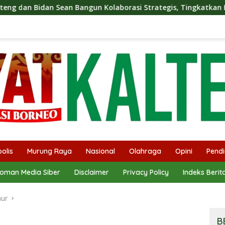
 Bangun Kolaborasi Strategis, Tingkatkan Edukasi Publik tenta
olis
Murung Raya
Nasional
Olahraga
Opini
Pendi
oman Media Siber
Disclaimer
Privacy Policy
Indeks Berit
mur
B