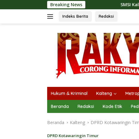
Langsung
Breaking News
SMSI Kalteng dan Bidan Sean
ke
konten
Indeks Berita
Redaksi
Hukum & Kriminal
Kalteng
Metrop
Beranda
Redaksi
Kode Etik
Ped
Beranda
Kalteng
DPRD Kotawaringin Ti
DPRD Kotawaringin Timur