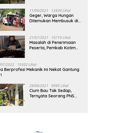
Jalan Muara Tuhup
11/09/2021
12830 Lihat
Geger, Warga Hungan
Ditemukan Membusuk di
Rumah
21/07/2021
10719 Lihat
Masalah di Penerimaan
Peserta, Pemkab Kotim
Harus Cari Solusi
/07/2022
10302 Lihat
ia Berprofesi Mekanik Ini Nekat Gantung
ri
29/06/2021
9990 Lihat
Cium Bau Tak Sedap,
Ternyata Seorang PNS
Aktif di Mura Tewas di
Rumah Kopel