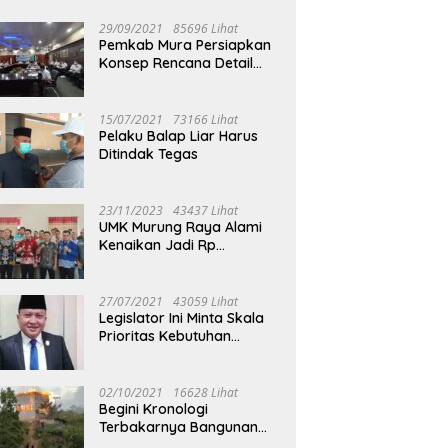
29/09/2021
85696 Lihat
Pemkab Mura Persiapkan
Konsep Rencana Detail
Tata Ruang Perkotaan
Puruk Cahu
15/07/2021
73166 Lihat
Pelaku Balap Liar Harus
Ditindak Tegas
23/11/2023
43437 Lihat
UMK Murung Raya Alami
Kenaikan Jadi Rp
3.562.377
27/07/2021
43059 Lihat
Legislator Ini Minta Skala
Prioritas Kebutuhan
Oksigen untuk Medis
02/10/2021
16628 Lihat
Begini Kronologi
Terbakarnya Bangunan
Walet Yang Berada di