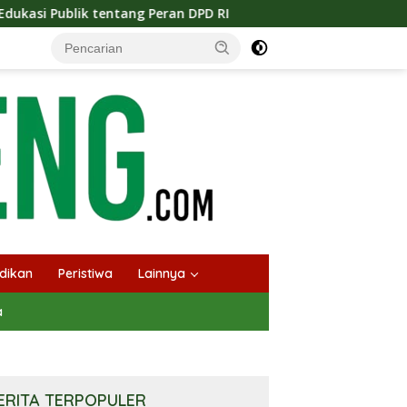
ng Peran DPD RI
Masuknya Musim Kemarau PT Pada Idi 
dikan
Peristiwa
Lainnya
a
ERITA TERPOPULER