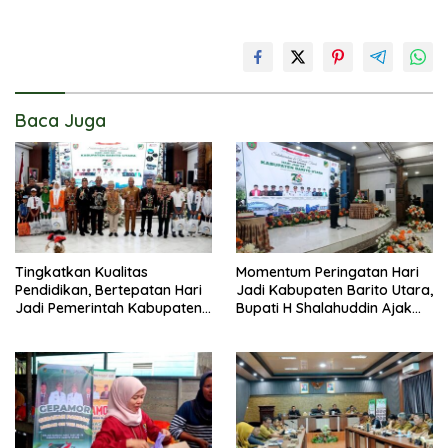
Baca Juga
Tingkatkan Kualitas
Momentum Peringatan Hari
Pendidikan, Bertepatan Hari
Jadi Kabupaten Barito Utara,
Jadi Pemerintah Kabupaten
Bupati H Shalahuddin Ajak
Barito Utara Resmi
Masyarakat Perkuat
Lounching SIP Pintar
Persatuan Membangun
Daerah