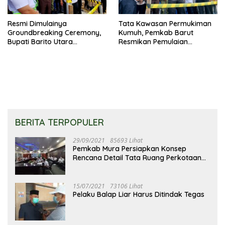
Resmi Dimulainya
Tata Kawasan Permukiman
Groundbreaking Ceremony,
Kumuh, Pemkab Barut
Bupati Barito Utara
Resmikan Pemulaian
Sampaikan Wujudkan
Pembangunan
Penataan Kawasan
Perkotaan
BERITA TERPOPULER
29/09/2021
85693 Lihat
Pemkab Mura Persiapkan Konsep
Rencana Detail Tata Ruang Perkotaan
Puruk Cahu
15/07/2021
73106 Lihat
Pelaku Balap Liar Harus Ditindak Tegas