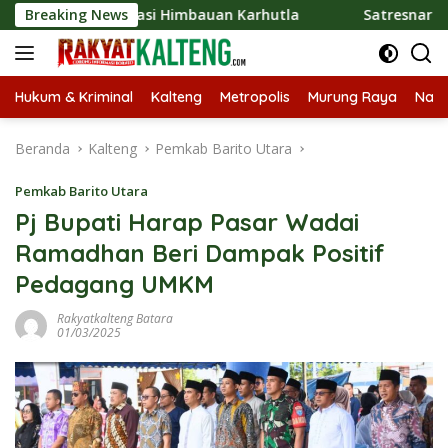
Langsung
 Sosialisasi Himbauan Karhutla
Breaking News
Satresnarkoba Polres
ke
konten
Hukum & Kriminal
Kalteng
Metropolis
Murung Raya
Nasi
Beranda
Kalteng
Pemkab Barito Utara
Pemkab Barito Utara
Pj Bupati Harap Pasar Wadai
Ramadhan Beri Dampak Positif
Pedagang UMKM
Rakyatkalteng Batara
01/03/2025