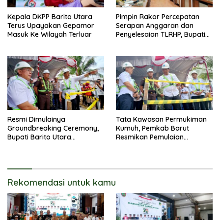
Kepala DKPP Barito Utara
Pimpin Rakor Percepatan
Terus Upayakan Gepamor
Serapan Anggaran dan
Masuk Ke Wilayah Terluar
Penyelesaian TLRHP, Bupati
Barito Utara Tegaskan OPD
Percepat Pelaksanaan
Program
Resmi Dimulainya
Tata Kawasan Permukiman
Groundbreaking Ceremony,
Kumuh, Pemkab Barut
Bupati Barito Utara
Resmikan Pemulaian
Sampaikan Wujudkan
Pembangunan
Penataan Kawasan
Perkotaan
Rekomendasi untuk kamu