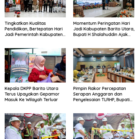
Tingkatkan Kualitas
Momentum Peringatan Hari
Pendidikan, Bertepatan Hari
Jadi Kabupaten Barito Utara,
Jadi Pemerintah Kabupaten
Bupati H Shalahuddin Ajak
Barito Utara Resmi
Masyarakat Perkuat
Lounching SIP Pintar
Persatuan Membangun
Daerah
Kepala DKPP Barito Utara
Pimpin Rakor Percepatan
Terus Upayakan Gepamor
Serapan Anggaran dan
Masuk Ke Wilayah Terluar
Penyelesaian TLRHP, Bupati
Barito Utara Tegaskan OPD
Percepat Pelaksanaan
Program