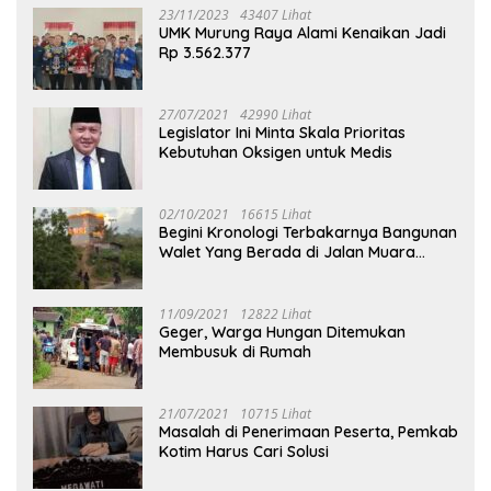
23/11/2023
43407 Lihat
UMK Murung Raya Alami Kenaikan Jadi
Rp 3.562.377
27/07/2021
42990 Lihat
Legislator Ini Minta Skala Prioritas
Kebutuhan Oksigen untuk Medis
02/10/2021
16615 Lihat
Begini Kronologi Terbakarnya Bangunan
Walet Yang Berada di Jalan Muara
Tuhup
11/09/2021
12822 Lihat
Geger, Warga Hungan Ditemukan
Membusuk di Rumah
21/07/2021
10715 Lihat
Masalah di Penerimaan Peserta, Pemkab
Kotim Harus Cari Solusi