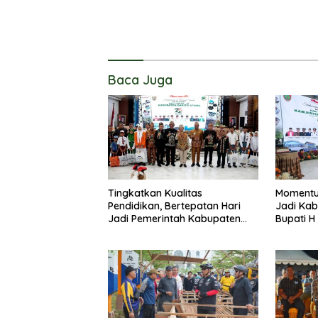
Baca Juga
Tingkatkan Kualitas
Momentu
Pendidikan, Bertepatan Hari
Jadi Kab
Jadi Pemerintah Kabupaten
Bupati H
Barito Utara Resmi Lounching
Masyarak
SIP Pintar
Membang