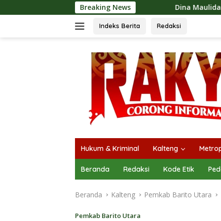
Langsung
Breaking News
Dina Maulidah Apresiasi Festival Jaja
ke
konten
Indeks Berita
Redaksi
Hukum & Kriminal
Kalteng
Metrop
Beranda
Redaksi
Kode Etik
Ped
Beranda
Kalteng
Pemkab Barito Utara
Pemkab Barito Utara