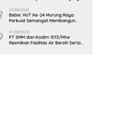
Berdaya Saing
8
01/08/2026
Bebie: HUT Ke-24 Murung Raya
Perkuat Semangat Membangun
Berkelanjutan
9
01/08/2026
PT SMM dan Kodim 1013/Mtw
Resmikan Fasilitas Air Bersih Serta
Bagikan Paket Sembako Kepada
Masyarakat