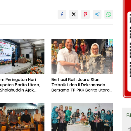
m Peringatan Hari
Berhasil Raih Juara Stan
upaten Barito Utara,
Terbaik I dan II Dekranasda
 Shalahuddin Ajak
Bersama TP PKK Barito Utara
at Perkuat Persatuan
Terus Tingkatkan Pembinaan
un Daerah
UMKM
B
1