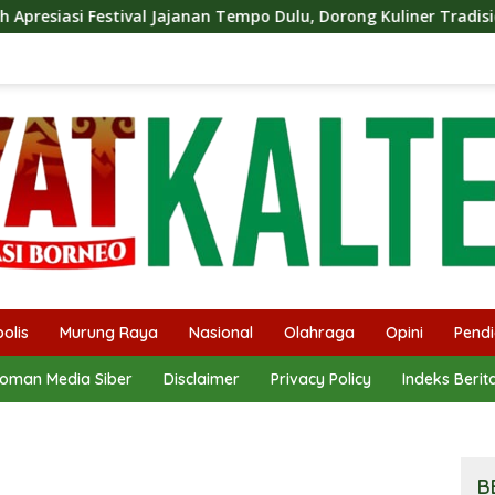
nan Tempo Dulu, Dorong Kuliner Tradisional Tetap Lestari
olis
Murung Raya
Nasional
Olahraga
Opini
Pendi
oman Media Siber
Disclaimer
Privacy Policy
Indeks Berit
B