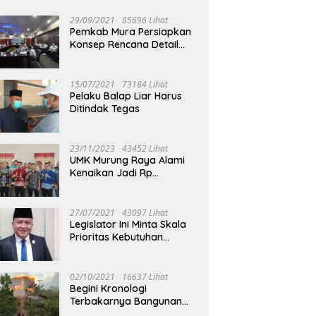
29/09/2021
85696 Lihat
Pemkab Mura Persiapkan
Konsep Rencana Detail
Tata Ruang Perkotaan
Puruk Cahu
15/07/2021
73184 Lihat
Pelaku Balap Liar Harus
Ditindak Tegas
23/11/2023
43452 Lihat
UMK Murung Raya Alami
Kenaikan Jadi Rp
3.562.377
27/07/2021
43097 Lihat
Legislator Ini Minta Skala
Prioritas Kebutuhan
Oksigen untuk Medis
02/10/2021
16637 Lihat
Begini Kronologi
Terbakarnya Bangunan
Walet Yang Berada di