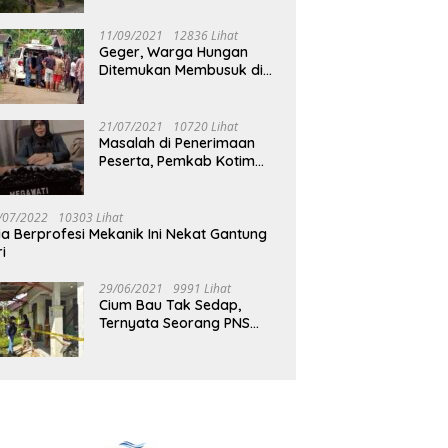
Jalan Muara Tuhup
11/09/2021
12836 Lihat
Geger, Warga Hungan
Ditemukan Membusuk di
Rumah
21/07/2021
10720 Lihat
Masalah di Penerimaan
Peserta, Pemkab Kotim
Harus Cari Solusi
/07/2022
10303 Lihat
ia Berprofesi Mekanik Ini Nekat Gantung
ri
29/06/2021
9991 Lihat
Cium Bau Tak Sedap,
Ternyata Seorang PNS
Aktif di Mura Tewas di
Rumah Kopel