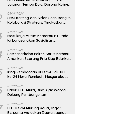
Jajanan Tempo Dulu, Dorong Kuliner
Tradisional Tetap Lestari
2
05/08/2026
SMSI Kalteng dan Bidan Sean Bangun
Kolaborasi Strategis, Tingkatkan
Edukasi Publik tentang Peran DPD RI
3
04/08/2026
Masuknya Musim Kemarau PT Pada
Idi Langsungkan Sosialisasi
Himbauan Karhutla
4
04/08/2026
Satresnarkoba Polres Barut Berhasil
Amankan Seorang Pria Siap Edarkan
Narkotika Jenis Sabu Seberat 5,05
Gram
5
01/08/2026
Iringi Pembacaan UUD 1945 di HUT
ke-24 Mura, Rumiadi : Masyarakat
Punya Andil Wujudkan Pembangunan
yang Lebih Besar
6
01/08/2026
Hadiri HUT Mura, Dina Ajak Warga
Dukung Pembangunan
7
01/08/2026
HUT Ke-24 Murung Raya, Yoga :
Bersama Wujudkan Daerah yang