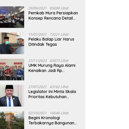
29/09/2021
85698 Lihat
Pemkab Mura Persiapkan
Konsep Rencana Detail
Tata Ruang Perkotaan
Puruk Cahu
15/07/2021
73221 Lihat
Pelaku Balap Liar Harus
Ditindak Tegas
23/11/2023
43473 Lihat
UMK Murung Raya Alami
Kenaikan Jadi Rp
3.562.377
27/07/2021
43162 Lihat
Legislator Ini Minta Skala
Prioritas Kebutuhan
Oksigen untuk Medis
02/10/2021
16646 Lihat
Begini Kronologi
Terbakarnya Bangunan
Walet Yang Berada di