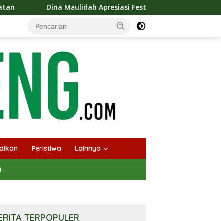
lidah Apresiasi Festival Jajanan Tempo Dulu, Dorong Kuliner Tra
dikan
Peristiwa
Lainnya
a
ERITA TERPOPULER