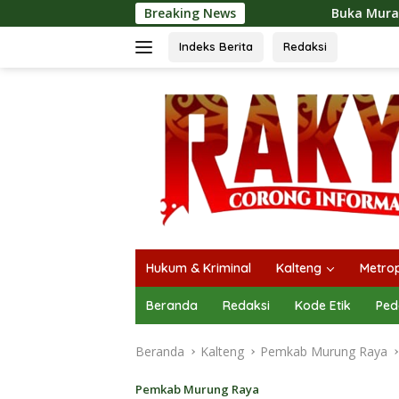
Langsung
Breaking News
Buka Mura Expo 2026, Heriyus: 
ke
konten
Indeks Berita
Redaksi
Hukum & Kriminal
Kalteng
Metrop
Beranda
Redaksi
Kode Etik
Ped
Beranda
Kalteng
Pemkab Murung Raya
Pemkab Murung Raya