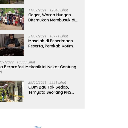
Jalan Muara Tuhup
11/09/2021
12840 Lihat
Geger, Warga Hungan
Ditemukan Membusuk di
Rumah
21/07/2021
10771 Lihat
Masalah di Penerimaan
Peserta, Pemkab Kotim
Harus Cari Solusi
/07/2022
10303 Lihat
ia Berprofesi Mekanik Ini Nekat Gantung
ri
29/06/2021
9991 Lihat
Cium Bau Tak Sedap,
Ternyata Seorang PNS
Aktif di Mura Tewas di
Rumah Kopel