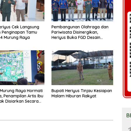
eriyus Cek Langsung
Pembangunan Olahraga dan
n Penginapan Tamu
Pariwisata Disinergikan,
24 Murung Raya
Heriyus Buka FGD Desain
Olahraga Daerah
Murung Raya Hormati
Bupati Heriyus Tinjau Kesiapan
a, Penampilan Artis Ibu
Malam Hiburan Rakyat
ak Disiarkan Secara
g
B
1