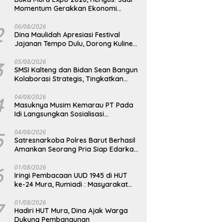
Momentum Gerakkan Ekonomi
Kerakyatan
2
06/08/2026
Dina Maulidah Apresiasi Festival
Jajanan Tempo Dulu, Dorong Kuliner
Tradisional Tetap Lestari
3
05/08/2026
SMSI Kalteng dan Bidan Sean Bangun
Kolaborasi Strategis, Tingkatkan
Edukasi Publik tentang Peran DPD RI
4
04/08/2026
Masuknya Musim Kemarau PT Pada
Idi Langsungkan Sosialisasi
Himbauan Karhutla
5
04/08/2026
Satresnarkoba Polres Barut Berhasil
Amankan Seorang Pria Siap Edarkan
Narkotika Jenis Sabu Seberat 5,05
Gram
6
01/08/2026
Iringi Pembacaan UUD 1945 di HUT
ke-24 Mura, Rumiadi : Masyarakat
Punya Andil Wujudkan Pembangunan
yang Lebih Besar
7
01/08/2026
Hadiri HUT Mura, Dina Ajak Warga
Dukung Pembangunan