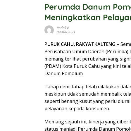
Perumda Danum Pomo
Meningkatkan Pelaya
Redaksi
09/08/2021
PURUK CAHU, RAKYATKALTENG –
Semen
Perusahaan Umum Daerah (Perumda) Da
memang terlihat perubahan yang signi
(PDAM) Kota Puruk Cahu yang kini tel
Danum Pomolum.
Tahap demi tahap telah dilakukan da
meskipun tidak semudah membalik tela
seperti benang kusut yang perlu diura
pelayanan kepada konsumen.
Memang sejauh ini, kinerja yang dibe
status menjadi Perumda Danum Pomolum