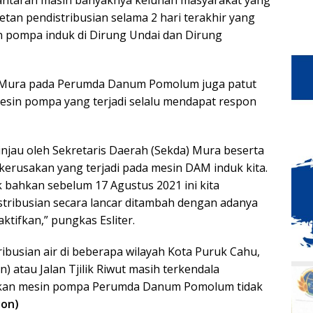
lantaran masih banyaknya keluhan masyarakat yang
cetan pendistribusian selama 2 hari terakhir yang
n pompa induk di Dirung Undai dan Dirung
) Mura pada Perumda Danum Pomolum juga patut
mesin pompa yang terjadi selalu mendapat respon
itinjau oleh Sekretaris Daerah (Sekda) Mura beserta
kerusakan yang terjadi pada mesin DAM induk kita.
k bahkan sebelum 17 Agustus 2021 ini kita
ribusian secara lancar ditambah dengan adanya
aktifkan,” pungkas Esliter.
busian air di beberapa wilayah Kota Puruk Cahu,
n) atau Jalan Tjilik Riwut masih terkendala
tkan mesin pompa Perumda Danum Pomolum tidak
yon)