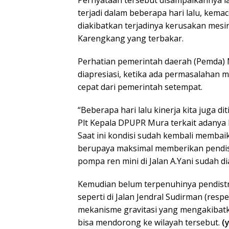
Pernyataan tersebut disampaikannya 
terjadi dalam beberapa hari lalu, kema
diakibatkan terjadinya kerusakan mesi
Karengkang yang terbakar.
Perhatian pemerintah daerah (Pemda
diapresiasi, ketika ada permasalahan 
cepat dari pemerintah setempat.
“Beberapa hari lalu kinerja kita juga d
Plt Kepala DPUPR Mura terkait adanya 
Saat ini kondisi sudah kembali membai
berupaya maksimal memberikan pendist
pompa ren mini di Jalan A.Yani sudah di
Kemudian belum terpenuhinya pendistri
seperti di Jalan Jendral Sudirman (respe
mekanisme gravitasi yang mengakiba
bisa mendorong ke wilayah tersebut.
(