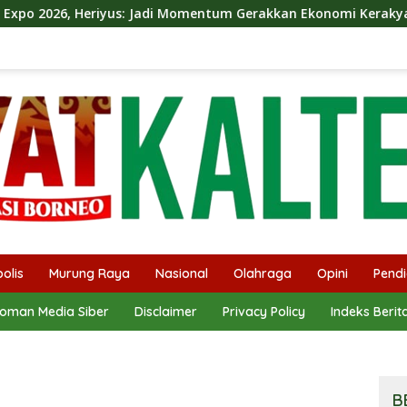
Jadi Momentum Gerakkan Ekonomi Kerakyatan
Dina Mau
olis
Murung Raya
Nasional
Olahraga
Opini
Pendi
oman Media Siber
Disclaimer
Privacy Policy
Indeks Berit
B