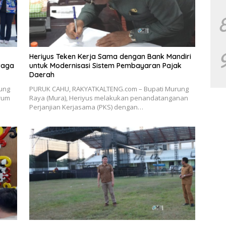
Heriyus Teken Kerja Sama dengan Bank Mandiri
raga
untuk Modernisasi Sistem Pembayaran Pajak
Daerah
ung
PURUK CAHU, RAKYATKALTENG.com – Bupati Murung
orum
Raya (Mura), Heriyus melakukan penandatanganan
Perjanjian Kerjasama (PKS) dengan…