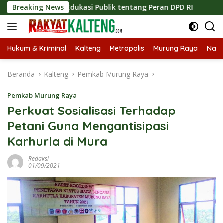
Langsung
kan Edukasi Publik tentang Peran DPD RI
Breaking News
Masuknya Mus
ke
konten
Hukum & Kriminal
Kalteng
Metropolis
Murung Raya
Nasi
Beranda
Kalteng
Pemkab Murung Raya
Pemkab Murung Raya
Perkuat Sosialisasi Terhadap
Petani Guna Mengantisipasi
Karhurla di Mura
Redaksi
01/09/2021