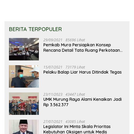
BERITA TERPOPULER
29/09/2021
85696 Lihat
Pemkab Mura Persiapkan Konsep
Rencana Detail Tata Ruang Perkotaan
Puruk Cahu
15/07/2021
73179 Lihat
Pelaku Balap Liar Harus Ditindak Tegas
23/11/2023
43447 Lihat
UMK Murung Raya Alami Kenaikan Jadi
Rp 3.562.377
27/07/2021
43085 Lihat
Legislator Ini Minta Skala Prioritas
Kebutuhan Oksigen untuk Medis