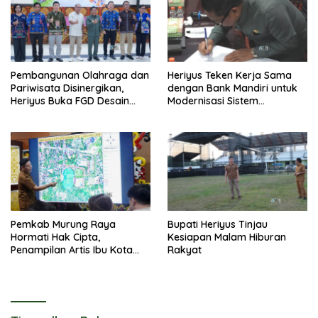
Pembangunan Olahraga dan
Heriyus Teken Kerja Sama
Pariwisata Disinergikan,
dengan Bank Mandiri untuk
Heriyus Buka FGD Desain
Modernisasi Sistem
Olahraga Daerah
Pembayaran Pajak Daerah
Pemkab Murung Raya
Bupati Heriyus Tinjau
Hormati Hak Cipta,
Kesiapan Malam Hiburan
Penampilan Artis Ibu Kota
Rakyat
Tidak Disiarkan Secara
Langsung