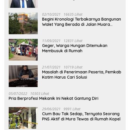
02/10/2021
16635 Lihat
Begini Kronologi Terbakarnya Bangunan
Walet Yang Berada di Jalan Muara
Tuhup
11/09/2021
12831 Lihat
Geger, Warga Hungan Ditemukan
Membusuk di Rumah
21/07/2021
10719 Lihat
Masalah di Penerimaan Peserta, Pemkab
Kotim Harus Cari Solusi
05/07/2022
10303 Lihat
Pria Berprofesi Mekanik Ini Nekat Gantung Diri
29/06/2021
9991 Lihat
Cium Bau Tak Sedap, Ternyata Seorang
PNS Aktif di Mura Tewas di Rumah Kopel