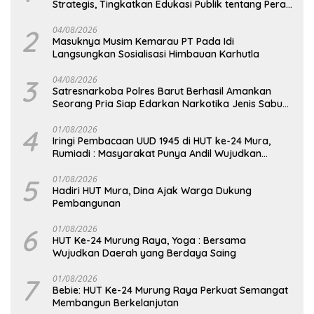
Strategis, Tingkatkan Edukasi Publik tentang Peran
DPD RI
2
04/08/2026
Masuknya Musim Kemarau PT Pada Idi
Langsungkan Sosialisasi Himbauan Karhutla
3
04/08/2026
Satresnarkoba Polres Barut Berhasil Amankan
Seorang Pria Siap Edarkan Narkotika Jenis Sabu
Seberat 5,05 Gram
4
01/08/2026
Iringi Pembacaan UUD 1945 di HUT ke-24 Mura,
Rumiadi : Masyarakat Punya Andil Wujudkan
Pembangunan yang Lebih Besar
5
01/08/2026
Hadiri HUT Mura, Dina Ajak Warga Dukung
Pembangunan
6
01/08/2026
HUT Ke-24 Murung Raya, Yoga : Bersama
Wujudkan Daerah yang Berdaya Saing
7
01/08/2026
Bebie: HUT Ke-24 Murung Raya Perkuat Semangat
Membangun Berkelanjutan