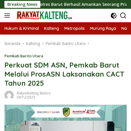
Langsung
koba Polres Barut Berhasil Amankan Seorang Pria Siap Edarkan
Breaking News
ke
konten
Hukum & Kriminal
Kalteng
Metropolis
Murung Raya
Nasi
Beranda
Kalteng
Pemkab Barito Utara
Pemkab Barito Utara
Perkuat SDM ASN, Pemkab Barut
Melalui ProsASN Laksanakan CACT
Tahun 2025
Rakyatkalteng Batara
09/12/2025