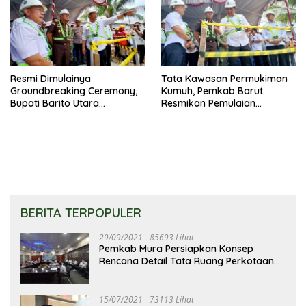
Resmi Dimulainya
Tata Kawasan Permukiman
Groundbreaking Ceremony,
Kumuh, Pemkab Barut
Bupati Barito Utara
Resmikan Pemulaian
Sampaikan Wujudkan
Pembangunan
Penataan Kawasan
Perkotaan
BERITA TERPOPULER
29/09/2021
85693 Lihat
Pemkab Mura Persiapkan Konsep
Rencana Detail Tata Ruang Perkotaan
Puruk Cahu
15/07/2021
73113 Lihat