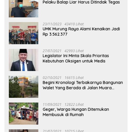
Pelaku Balap Liar Harus Ditindak Tegas
23/11/2023
43410 Lihat
UMK Murung Raya Alami Kenaikan Jadi
Rp 3.562.377
27/07/2021
42993 Lihat
Legislator Ini Minta Skala Prioritas
Kebutuhan Oksigen untuk Medis
02/10/2021
16615 Lihat
Begini Kronologi Terbakarnya Bangunan
Walet Yang Berada di Jalan Muara
Tuhup
11/09/2021
12822 Lihat
Geger, Warga Hungan Ditemukan
Membusuk di Rumah
21/07/2021
10715 Lihat