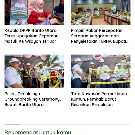
Kepala DKPP Barito Utara
Pimpin Rakor Percepatan
Terus Upayakan Gepamor
Serapan Anggaran dan
Masuk Ke Wilayah Terluar
Penyelesaian TLRHP, Bupati
Barito Utara Tegaskan OPD
Percepat Pelaksanaan
Program
Resmi Dimulainya
Tata Kawasan Permukiman
Groundbreaking Ceremony,
Kumuh, Pemkab Barut
Bupati Barito Utara
Resmikan Pemulaian
Sampaikan Wujudkan
Pembangunan
Penataan Kawasan
Perkotaan
Rekomendasi untuk kamu