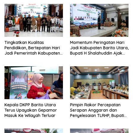
Tingkatkan Kualitas
Momentum Peringatan Hari
Pendidikan, Bertepatan Hari
Jadi Kabupaten Barito Utara,
Jadi Pemerintah Kabupaten
Bupati H Shalahuddin Ajak
Barito Utara Resmi
Masyarakat Perkuat
Lounching SIP Pintar
Persatuan Membangun
Daerah
Kepala DKPP Barito Utara
Pimpin Rakor Percepatan
Terus Upayakan Gepamor
Serapan Anggaran dan
Masuk Ke Wilayah Terluar
Penyelesaian TLRHP, Bupati
Barito Utara Tegaskan OPD
Percepat Pelaksanaan
Program