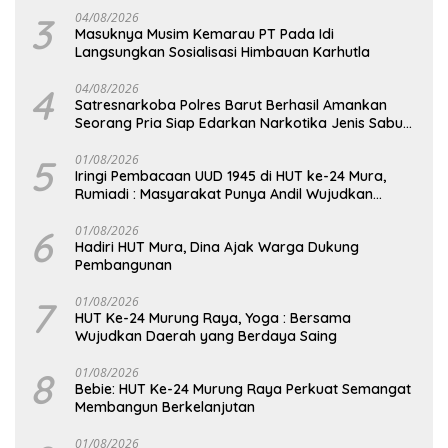
3
04/08/2026
Masuknya Musim Kemarau PT Pada Idi
Langsungkan Sosialisasi Himbauan Karhutla
4
04/08/2026
Satresnarkoba Polres Barut Berhasil Amankan
Seorang Pria Siap Edarkan Narkotika Jenis Sabu
Seberat 5,05 Gram
5
01/08/2026
Iringi Pembacaan UUD 1945 di HUT ke-24 Mura,
Rumiadi : Masyarakat Punya Andil Wujudkan
Pembangunan yang Lebih Besar
6
01/08/2026
Hadiri HUT Mura, Dina Ajak Warga Dukung
Pembangunan
7
01/08/2026
HUT Ke-24 Murung Raya, Yoga : Bersama
Wujudkan Daerah yang Berdaya Saing
8
01/08/2026
Bebie: HUT Ke-24 Murung Raya Perkuat Semangat
Membangun Berkelanjutan
01/08/2026