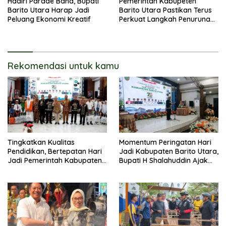
Hadiri Parade Band, Bupati
Pemerintah Kabupeten
Barito Utara Harap Jadi
Barito Utara Pastikan Terus
Peluang Ekonomi Kreatif
Perkuat Langkah Penurunan
Stunting
Rekomendasi untuk kamu
Tingkatkan Kualitas
Momentum Peringatan Hari
Pendidikan, Bertepatan Hari
Jadi Kabupaten Barito Utara,
Jadi Pemerintah Kabupaten
Bupati H Shalahuddin Ajak
Barito Utara Resmi
Masyarakat Perkuat
Lounching SIP Pintar
Persatuan Membangun
Daerah