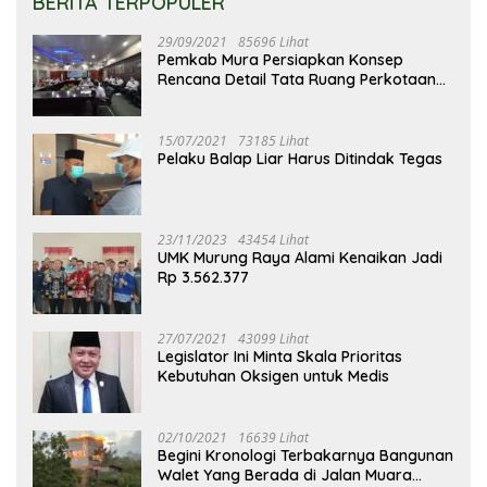
BERITA TERPOPULER
29/09/2021
85696 Lihat
Pemkab Mura Persiapkan Konsep
Rencana Detail Tata Ruang Perkotaan
Puruk Cahu
15/07/2021
73185 Lihat
Pelaku Balap Liar Harus Ditindak Tegas
23/11/2023
43454 Lihat
UMK Murung Raya Alami Kenaikan Jadi
Rp 3.562.377
27/07/2021
43099 Lihat
Legislator Ini Minta Skala Prioritas
Kebutuhan Oksigen untuk Medis
02/10/2021
16639 Lihat
Begini Kronologi Terbakarnya Bangunan
Walet Yang Berada di Jalan Muara