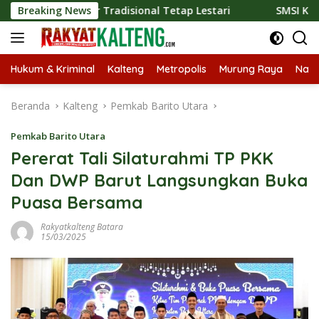
Langsung
 Kuliner Tradisional Tetap Lestari
Breaking News
SMSI Kalteng dan Bi
ke
konten
Hukum & Kriminal
Kalteng
Metropolis
Murung Raya
Nasi
Beranda
Kalteng
Pemkab Barito Utara
Pemkab Barito Utara
Pererat Tali Silaturahmi TP PKK
Dan DWP Barut Langsungkan Buka
Puasa Bersama
Rakyatkalteng Batara
15/03/2025