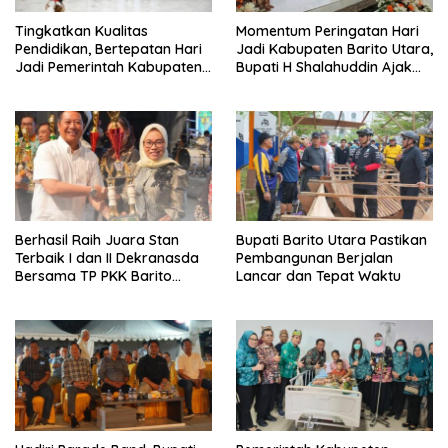
Tingkatkan Kualitas
Momentum Peringatan Hari
Pendidikan, Bertepatan Hari
Jadi Kabupaten Barito Utara,
Jadi Pemerintah Kabupaten
Bupati H Shalahuddin Ajak
Barito Utara Resmi
Masyarakat Perkuat
Lounching SIP Pintar
Persatuan Membangun
Daerah
Berhasil Raih Juara Stan
Bupati Barito Utara Pastikan
Terbaik I dan II Dekranasda
Pembangunan Berjalan
Bersama TP PKK Barito
Lancar dan Tepat Waktu
Utara Terus Tingkatkan
Pembinaan UMKM