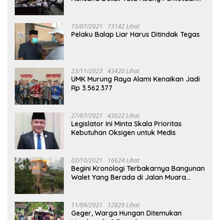
Puruk Cahu
15/07/2021
73142 Lihat
Pelaku Balap Liar Harus Ditindak Tegas
23/11/2023
43420 Lihat
UMK Murung Raya Alami Kenaikan Jadi
Rp 3.562.377
27/07/2021
43022 Lihat
Legislator Ini Minta Skala Prioritas
Kebutuhan Oksigen untuk Medis
02/10/2021
16624 Lihat
Begini Kronologi Terbakarnya Bangunan
Walet Yang Berada di Jalan Muara
Tuhup
11/09/2021
12829 Lihat
Geger, Warga Hungan Ditemukan