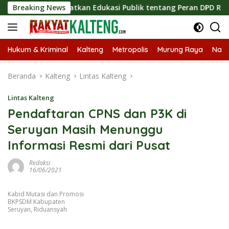
Langsung
, Tingkatkan Edukasi Publik tentang Peran DPD RI
Breaking News
Masu
ke
konten
Hukum & Kriminal
Kalteng
Metropolis
Murung Raya
Nasi
Beranda
Kalteng
Lintas Kalteng
Lintas Kalteng
Pendaftaran CPNS dan P3K di
Seruyan Masih Menunggu
Informasi Resmi dari Pusat
Redaksi
16/06/2021
Kabid Mutasi dan Promosi
BKPSDM Kabupaten
Seruyan, Riduansyah