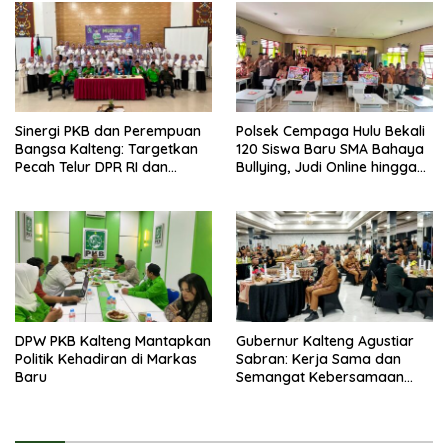
Sinergi PKB dan Perempuan
Polsek Cempaga Hulu Bekali
Bangsa Kalteng: Targetkan
120 Siswa Baru SMA Bahaya
Pecah Telur DPR RI dan
Bullying, Judi Online hingga
Kuasai Legislatif 2029
Narkoba
DPW PKB Kalteng Mantapkan
Gubernur Kalteng Agustiar
Politik Kehadiran di Markas
Sabran: Kerja Sama dan
Baru
Semangat Kebersamaan
Merupakan Keberhasilan
Pembangunan