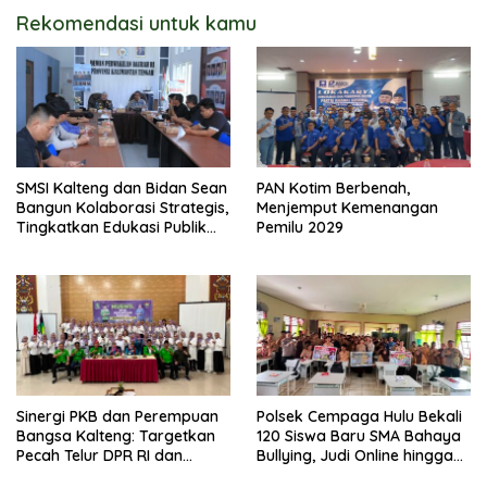
Rekomendasi untuk kamu
SMSI Kalteng dan Bidan Sean
PAN Kotim Berbenah,
Bangun Kolaborasi Strategis,
Menjemput Kemenangan
Tingkatkan Edukasi Publik
Pemilu 2029
tentang Peran DPD RI
Sinergi PKB dan Perempuan
Polsek Cempaga Hulu Bekali
Bangsa Kalteng: Targetkan
120 Siswa Baru SMA Bahaya
Pecah Telur DPR RI dan
Bullying, Judi Online hingga
Kuasai Legislatif 2029
Narkoba