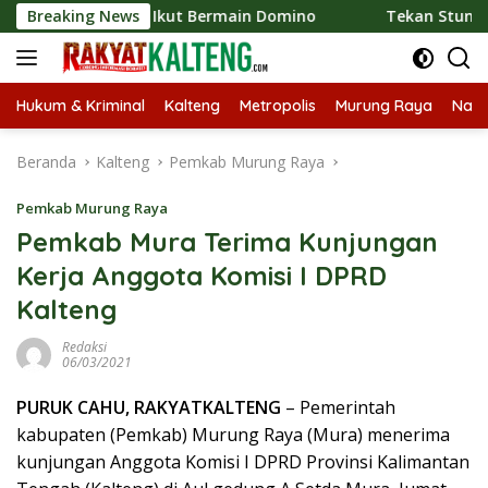
Langsung
ti Heriyus Ikut Bermain Domino
Breaking News
Tekan Stunting, Heriy
ke
konten
Hukum & Kriminal
Kalteng
Metropolis
Murung Raya
Nasi
Beranda
Kalteng
Pemkab Murung Raya
Pemkab Murung Raya
Pemkab Mura Terima Kunjungan
Kerja Anggota Komisi I DPRD
Kalteng
Redaksi
06/03/2021
PURUK CAHU, RAKYATKALTENG
– Pemerintah
kabupaten (Pemkab) Murung Raya (Mura) menerima
kunjungan Anggota Komisi I DPRD Provinsi Kalimantan