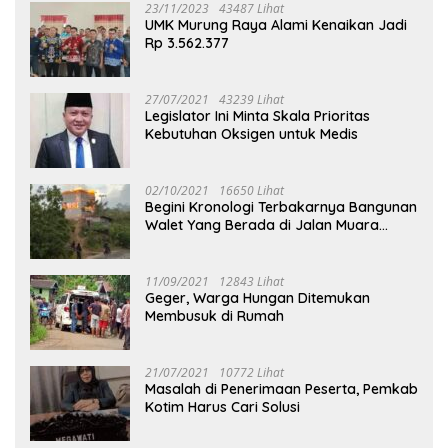
23/11/2023
43487 Lihat
UMK Murung Raya Alami Kenaikan Jadi
Rp 3.562.377
27/07/2021
43239 Lihat
Legislator Ini Minta Skala Prioritas
Kebutuhan Oksigen untuk Medis
02/10/2021
16650 Lihat
Begini Kronologi Terbakarnya Bangunan
Walet Yang Berada di Jalan Muara
Tuhup
11/09/2021
12843 Lihat
Geger, Warga Hungan Ditemukan
Membusuk di Rumah
21/07/2021
10772 Lihat
Masalah di Penerimaan Peserta, Pemkab
Kotim Harus Cari Solusi