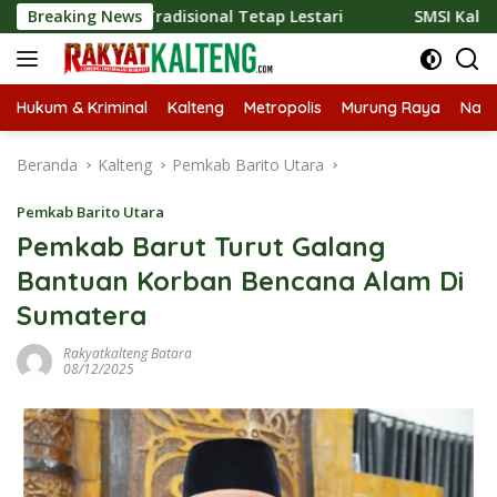
Langsung
iner Tradisional Tetap Lestari
Breaking News
SMSI Kalteng dan Bidan 
ke
konten
Hukum & Kriminal
Kalteng
Metropolis
Murung Raya
Nasi
Beranda
Kalteng
Pemkab Barito Utara
Pemkab Barito Utara
Pemkab Barut Turut Galang
Bantuan Korban Bencana Alam Di
Sumatera
Rakyatkalteng Batara
08/12/2025