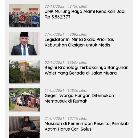
23/11/2023
43450 Lihat
UMK Murung Raya Alami Kenaikan Jadi
Rp 3.562.377
27/07/2021
43092 Lihat
Legislator Ini Minta Skala Prioritas
Kebutuhan Oksigen untuk Medis
02/10/2021
16637 Lihat
Begini Kronologi Terbakarnya Bangunan
Walet Yang Berada di Jalan Muara
Tuhup
11/09/2021
12836 Lihat
Geger, Warga Hungan Ditemukan
Membusuk di Rumah
21/07/2021
10719 Lihat
Masalah di Penerimaan Peserta, Pemkab
Kotim Harus Cari Solusi