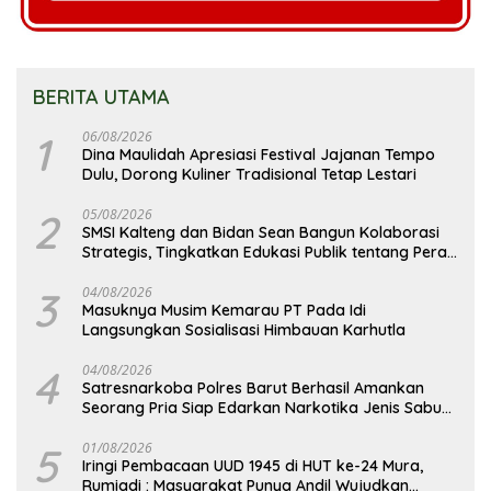
BERITA UTAMA
1
06/08/2026
Dina Maulidah Apresiasi Festival Jajanan Tempo
Dulu, Dorong Kuliner Tradisional Tetap Lestari
2
05/08/2026
SMSI Kalteng dan Bidan Sean Bangun Kolaborasi
Strategis, Tingkatkan Edukasi Publik tentang Peran
DPD RI
3
04/08/2026
Masuknya Musim Kemarau PT Pada Idi
Langsungkan Sosialisasi Himbauan Karhutla
4
04/08/2026
Satresnarkoba Polres Barut Berhasil Amankan
Seorang Pria Siap Edarkan Narkotika Jenis Sabu
Seberat 5,05 Gram
5
01/08/2026
Iringi Pembacaan UUD 1945 di HUT ke-24 Mura,
Rumiadi : Masyarakat Punya Andil Wujudkan