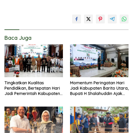
Baca Juga
Tingkatkan Kualitas
Momentum Peringatan Hari
Pendidikan, Bertepatan Hari
Jadi Kabupaten Barito Utara,
Jadi Pemerintah Kabupaten
Bupati H Shalahuddin Ajak
Barito Utara Resmi
Masyarakat Perkuat
Lounching SIP Pintar
Persatuan Membangun
Daerah