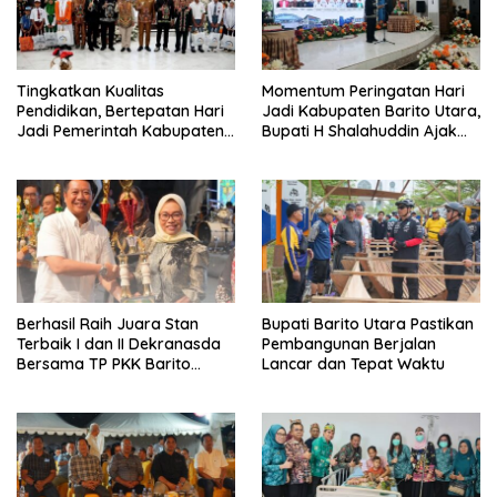
Tingkatkan Kualitas
Momentum Peringatan Hari
Pendidikan, Bertepatan Hari
Jadi Kabupaten Barito Utara,
Jadi Pemerintah Kabupaten
Bupati H Shalahuddin Ajak
Barito Utara Resmi
Masyarakat Perkuat
Lounching SIP Pintar
Persatuan Membangun
Daerah
Berhasil Raih Juara Stan
Bupati Barito Utara Pastikan
Terbaik I dan II Dekranasda
Pembangunan Berjalan
Bersama TP PKK Barito
Lancar dan Tepat Waktu
Utara Terus Tingkatkan
Pembinaan UMKM