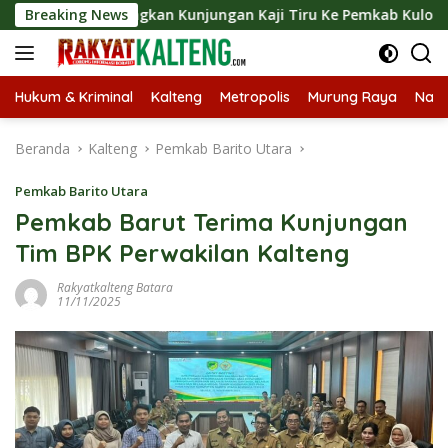
Langsung
Langsungkan Kunjungan Kaji Tiru Ke Pemkab Kulon Progo
Breaking News
ke
konten
Hukum & Kriminal
Kalteng
Metropolis
Murung Raya
Nasi
Beranda
Kalteng
Pemkab Barito Utara
Pemkab Barito Utara
Pemkab Barut Terima Kunjungan
Tim BPK Perwakilan Kalteng
Rakyatkalteng Batara
11/11/2025