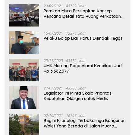
29/09/2021
85722 Lihat
Pemkab Mura Persiapkan Konsep
Rencana Detail Tata Ruang Perkotaan
Puruk Cahu
15/07/2021
73376 Lihat
Pelaku Balap Liar Harus Ditindak Tegas
23/11/2023
43572 Lihat
UMK Murung Raya Alami Kenaikan Jadi
Rp 3.562.377
27/07/2021
43380 Lihat
Legislator Ini Minta Skala Prioritas
Kebutuhan Oksigen untuk Medis
02/10/2021
16707 Lihat
Begini Kronologi Terbakarnya Bangunan
Walet Yang Berada di Jalan Muara
Tuhup