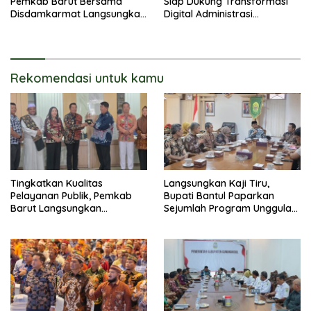
Pemkab Barut Bersama
Siap Dukung Transformasi
Disdamkarmat Langsungkan
Digital Administrasi
Edukasi Penggunaan
Penduduk
Keselamatan Gas LPG
Rekomendasi untuk kamu
Tingkatkan Kualitas
Langsungkan Kaji Tiru,
Pelayanan Publik, Pemkab
Bupati Bantul Paparkan
Barut Langsungkan
Sejumlah Program Unggulan
Kunjungan Kaji Tiru Ke
Kepada Pemkab Barut
Pemkab Kulon Progo