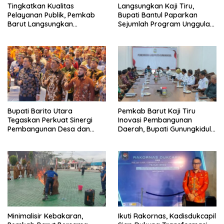
Tingkatkan Kualitas
Langsungkan Kaji Tiru,
Pelayanan Publik, Pemkab
Bupati Bantul Paparkan
Barut Langsungkan
Sejumlah Program Unggulan
Kunjungan Kaji Tiru Ke
Kepada Pemkab Barut
Pemkab Kulon Progo
Bupati Barito Utara
Pemkab Barut Kaji Tiru
Tegaskan Perkuat Sinergi
Inovasi Pembangunan
Pembangunan Desa dan
Daerah, Bupati Gunungkidul
Kelurahan Serta Kesiapan
Paparkan Hal Utama Dalam
Hadapi Potensi Karhutla
Dukung Ketahanan Pangan
Lokal dan Pelestarian
Lingkungan
Minimalisir Kebakaran,
Ikuti Rakornas, Kadisdukcapil