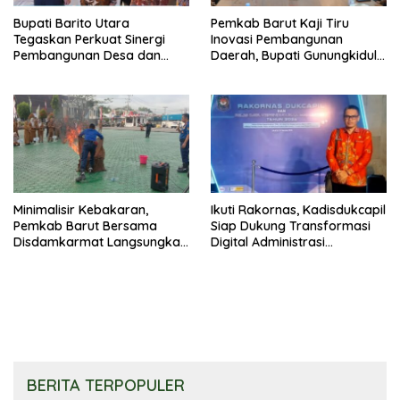
Bupati Barito Utara
Pemkab Barut Kaji Tiru
Tegaskan Perkuat Sinergi
Inovasi Pembangunan
Pembangunan Desa dan
Daerah, Bupati Gunungkidul
Kelurahan Serta Kesiapan
Paparkan Hal Utama Dalam
Hadapi Potensi Karhutla
Dukung Ketahanan Pangan
Lokal dan Pelestarian
Lingkungan
Minimalisir Kebakaran,
Ikuti Rakornas, Kadisdukcapil
Pemkab Barut Bersama
Siap Dukung Transformasi
Disdamkarmat Langsungkan
Digital Administrasi
Edukasi Penggunaan
Penduduk
Keselamatan Gas LPG
BERITA TERPOPULER