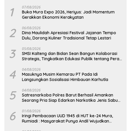
1
07/08/2026
Buka Mura Expo 2026, Heriyus: Jadi Momentum
Gerakkan Ekonomi Kerakyatan
2
06/08/2026
Dina Maulidah Apresiasi Festival Jajanan Tempo
Dulu, Dorong Kuliner Tradisional Tetap Lestari
3
05/08/2026
SMSI Kalteng dan Bidan Sean Bangun Kolaborasi
Strategis, Tingkatkan Edukasi Publik tentang Peran
DPD RI
4
04/08/2026
Masuknya Musim Kemarau PT Pada Idi
Langsungkan Sosialisasi Himbauan Karhutla
5
04/08/2026
Satresnarkoba Polres Barut Berhasil Amankan
Seorang Pria Siap Edarkan Narkotika Jenis Sabu
Seberat 5,05 Gram
6
01/08/2026
Iringi Pembacaan UUD 1945 di HUT ke-24 Mura,
Rumiadi : Masyarakat Punya Andil Wujudkan
Pembangunan yang Lebih Besar