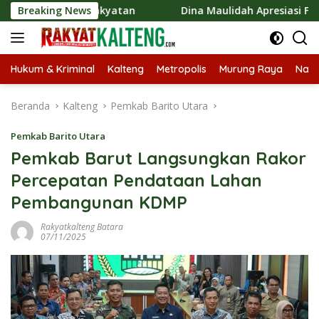
Langsung
mi Kerakyatan
Breaking News
Dina Maulidah Apresiasi Festival Jajana
ke
konten
Hukum & Kriminal
Kalteng
Metropolis
Murung Raya
Nasi
Beranda
Kalteng
Pemkab Barito Utara
Pemkab Barito Utara
Pemkab Barut Langsungkan Rakor
Percepatan Pendataan Lahan
Pembangunan KDMP
Rakyatkalteng Batara
07/11/2025