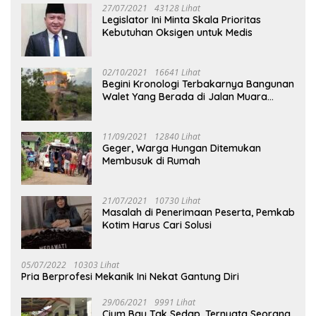
27/07/2021
43128 Lihat
Legislator Ini Minta Skala Prioritas
Kebutuhan Oksigen untuk Medis
02/10/2021
16641 Lihat
Begini Kronologi Terbakarnya Bangunan
Walet Yang Berada di Jalan Muara
Tuhup
11/09/2021
12840 Lihat
Geger, Warga Hungan Ditemukan
Membusuk di Rumah
21/07/2021
10730 Lihat
Masalah di Penerimaan Peserta, Pemkab
Kotim Harus Cari Solusi
05/07/2022
10303 Lihat
Pria Berprofesi Mekanik Ini Nekat Gantung Diri
29/06/2021
9991 Lihat
Cium Bau Tak Sedap, Ternyata Seorang