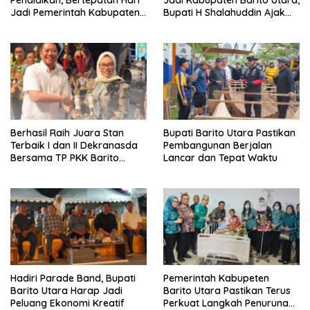
Pendidikan, Bertepatan Hari
Jadi Kabupaten Barito Utara,
Jadi Pemerintah Kabupaten
Bupati H Shalahuddin Ajak
Barito Utara Resmi
Masyarakat Perkuat
Lounching SIP Pintar
Persatuan Membangun
Daerah
Berhasil Raih Juara Stan
Bupati Barito Utara Pastikan
Terbaik I dan II Dekranasda
Pembangunan Berjalan
Bersama TP PKK Barito
Lancar dan Tepat Waktu
Utara Terus Tingkatkan
Pembinaan UMKM
Hadiri Parade Band, Bupati
Pemerintah Kabupeten
Barito Utara Harap Jadi
Barito Utara Pastikan Terus
Peluang Ekonomi Kreatif
Perkuat Langkah Penurunan