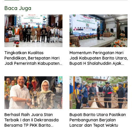
Baca Juga
Tingkatkan Kualitas
Momentum Peringatan Hari
Pendidikan, Bertepatan Hari
Jadi Kabupaten Barito Utara,
Jadi Pemerintah Kabupaten
Bupati H Shalahuddin Ajak
Barito Utara Resmi
Masyarakat Perkuat
Lounching SIP Pintar
Persatuan Membangun
Daerah
Berhasil Raih Juara Stan
Bupati Barito Utara Pastikan
Terbaik I dan II Dekranasda
Pembangunan Berjalan
Bersama TP PKK Barito
Lancar dan Tepat Waktu
Utara Terus Tingkatkan