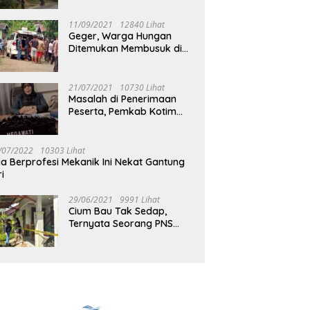
Jalan Muara Tuhup
11/09/2021
12840 Lihat
Geger, Warga Hungan
Ditemukan Membusuk di
Rumah
21/07/2021
10730 Lihat
Masalah di Penerimaan
Peserta, Pemkab Kotim
Harus Cari Solusi
/07/2022
10303 Lihat
ia Berprofesi Mekanik Ini Nekat Gantung
ri
29/06/2021
9991 Lihat
Cium Bau Tak Sedap,
Ternyata Seorang PNS
Aktif di Mura Tewas di
Rumah Kopel