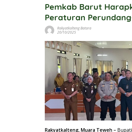
Pemkab Barut Harap
Peraturan Perundan
Rakyatkalteng Batara
20/10/2025
Rakyatkalteng, Muara Teweh –
Bupati