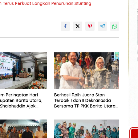
n Terus Perkuat Langkah Penurunan Stunting
m Peringatan Hari
Berhasil Raih Juara Stan
upaten Barito Utara,
Terbaik I dan II Dekranasda
 Shalahuddin Ajak
Bersama TP PKK Barito Utara
at Perkuat Persatuan
Terus Tingkatkan Pembinaan
un Daerah
UMKM