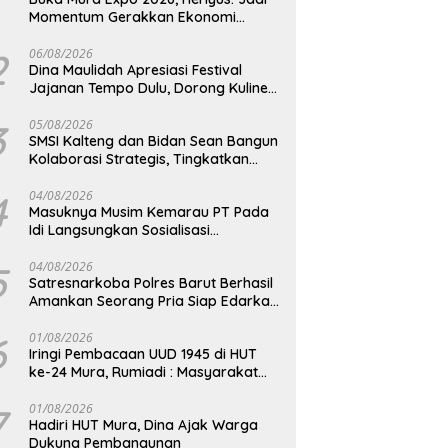
Momentum Gerakkan Ekonomi
Kerakyatan
2
06/08/2026
Dina Maulidah Apresiasi Festival
Jajanan Tempo Dulu, Dorong Kuliner
Tradisional Tetap Lestari
3
05/08/2026
SMSI Kalteng dan Bidan Sean Bangun
Kolaborasi Strategis, Tingkatkan
Edukasi Publik tentang Peran DPD RI
4
04/08/2026
Masuknya Musim Kemarau PT Pada
Idi Langsungkan Sosialisasi
Himbauan Karhutla
5
04/08/2026
Satresnarkoba Polres Barut Berhasil
Amankan Seorang Pria Siap Edarkan
Narkotika Jenis Sabu Seberat 5,05
Gram
6
01/08/2026
Iringi Pembacaan UUD 1945 di HUT
ke-24 Mura, Rumiadi : Masyarakat
Punya Andil Wujudkan Pembangunan
yang Lebih Besar
7
01/08/2026
Hadiri HUT Mura, Dina Ajak Warga
Dukung Pembangunan