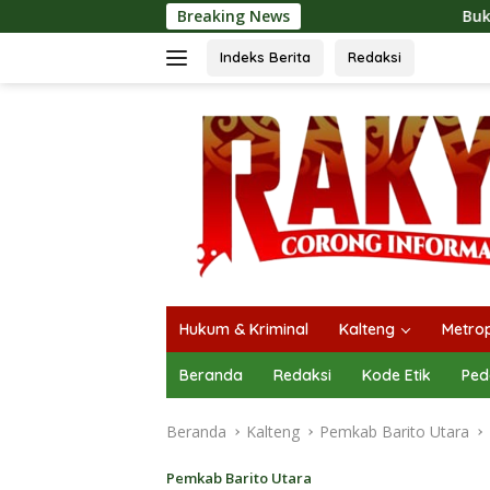
Langsung
Breaking News
Buka Mura Expo 2026, H
ke
konten
Indeks Berita
Redaksi
Hukum & Kriminal
Kalteng
Metrop
Beranda
Redaksi
Kode Etik
Ped
Beranda
Kalteng
Pemkab Barito Utara
Pemkab Barito Utara