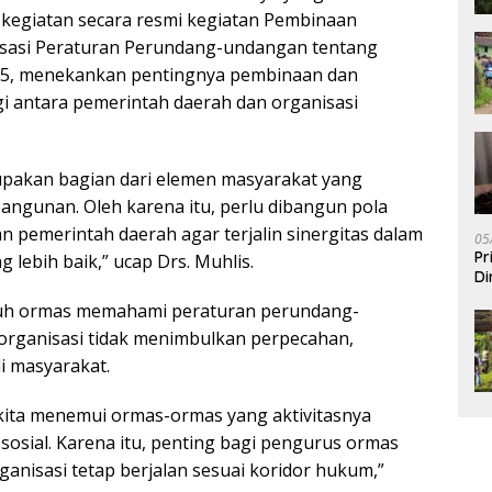
 kegiatan secara resmi kegiatan Pembinaan
isasi Peraturan Perundang-undangan tentang
25, menekankan pentingnya pembinaan dan
gi antara pemerintah daerah dan organisasi
upakan bagian dari elemen masyarakat yang
ngunan. Oleh karena itu, perlu dibangun pola
n pemerintah daerah agar terjalin sinergitas dalam
05
Pr
lebih baik,” ucap Drs. Muhlis.
Di
uruh ormas memahami peraturan perundang-
organisasi tidak menimbulkan perpecahan,
i masyarakat.
kita menemui ormas-ormas yang aktivitasnya
osial. Karena itu, penting bagi pengurus ormas
nisasi tetap berjalan sesuai koridor hukum,”