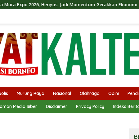
eriyus: Jadi Momentum Gerakkan Ekonomi Kerakyatan
olis
Murung Raya
Nasional
Olahraga
Opini
Pendi
oman Media Siber
Disclaimer
Privacy Policy
Indeks Berit
B