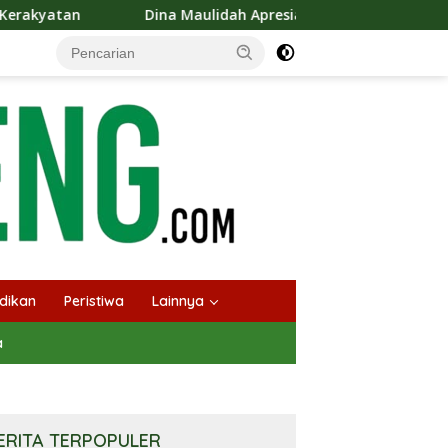
Dina Maulidah Apresiasi Festival Jajanan Tempo Dulu, Dorong Kul
dikan
Peristiwa
Lainnya
a
ERITA TERPOPULER