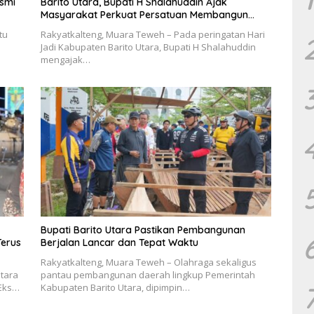
esmi
Barito Utara, Bupati H Shalahuddin Ajak
Masyarakat Perkuat Persatuan Membangun
Daerah
tu
Rakyatkalteng, Muara Teweh – Pada peringatan Hari
Jadi Kabupaten Barito Utara, Bupati H Shalahuddin
mengajak…
Bupati Barito Utara Pastikan Pembangunan
Terus
Berjalan Lancar dan Tepat Waktu
Rakyatkalteng, Muara Teweh – Olahraga sekaligus
tara
pantau pembangunan daerah lingkup Pemerintah
 Eks…
Kabupaten Barito Utara, dipimpin…