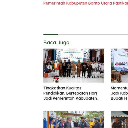
Pemerintah Kabupeten Barito Utara Pastika
Baca Juga
Tingkatkan Kualitas
Momentu
Pendidikan, Bertepatan Hari
Jadi Kab
Jadi Pemerintah Kabupaten
Bupati H
Barito Utara Resmi Lounching
Masyarak
SIP Pintar
Membang