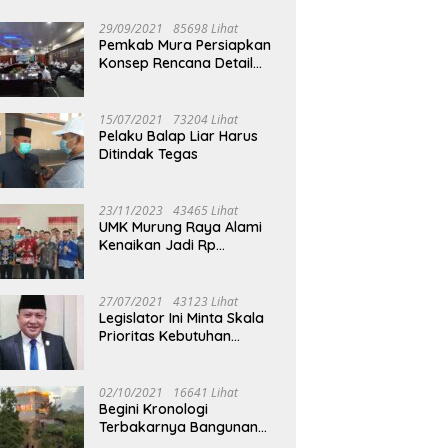
29/09/2021
85698 Lihat
Pemkab Mura Persiapkan
Konsep Rencana Detail
Tata Ruang Perkotaan
Puruk Cahu
15/07/2021
73204 Lihat
Pelaku Balap Liar Harus
Ditindak Tegas
23/11/2023
43465 Lihat
UMK Murung Raya Alami
Kenaikan Jadi Rp
3.562.377
27/07/2021
43123 Lihat
Legislator Ini Minta Skala
Prioritas Kebutuhan
Oksigen untuk Medis
02/10/2021
16641 Lihat
Begini Kronologi
Terbakarnya Bangunan
Walet Yang Berada di