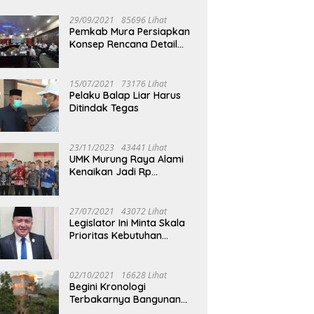
29/09/2021
85696 Lihat
Pemkab Mura Persiapkan
Konsep Rencana Detail
Tata Ruang Perkotaan
Puruk Cahu
15/07/2021
73176 Lihat
Pelaku Balap Liar Harus
Ditindak Tegas
23/11/2023
43441 Lihat
UMK Murung Raya Alami
Kenaikan Jadi Rp
3.562.377
27/07/2021
43072 Lihat
Legislator Ini Minta Skala
Prioritas Kebutuhan
Oksigen untuk Medis
02/10/2021
16628 Lihat
Begini Kronologi
Terbakarnya Bangunan
Walet Yang Berada di