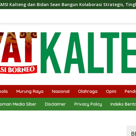
Sean Bangun Kolaborasi Strategis, Tingkatkan Edukasi Publik t
olis
Murung Raya
Nasional
Olahraga
Opini
Pendi
oman Media Siber
Disclaimer
Privacy Policy
Indeks Berit
B