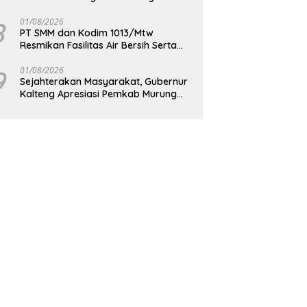
Berkelanjutan
8
01/08/2026
PT SMM dan Kodim 1013/Mtw
Resmikan Fasilitas Air Bersih Serta
Bagikan Paket Sembako Kepada
Masyarakat
9
01/08/2026
Sejahterakan Masyarakat, Gubernur
Kalteng Apresiasi Pemkab Murung
Raya