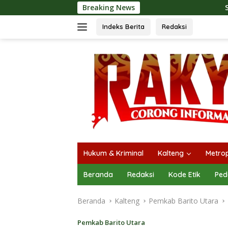
Langsung
Breaking News
SMSI Kalteng dan Bidan 
ke
konten
Indeks Berita
Redaksi
Hukum & Kriminal
Kalteng
Metrop
Beranda
Redaksi
Kode Etik
Ped
Beranda
Kalteng
Pemkab Barito Utara
Pemkab Barito Utara