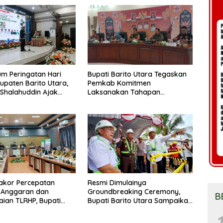
m Peringatan Hari
Bupati Barito Utara Tegaskan
upaten Barito Utara,
Pemkab Komitmen
 Shalahuddin Ajak
Laksanakan Tahapan
at Perkuat Persatuan
Pengadaan Tanah Secara
un Daerah
Terbuka
akor Percepatan
Resmi Dimulainya
 Anggaran dan
Groundbreaking Ceremony,
B
aian TLRHP, Bupati
Bupati Barito Utara Sampaikan
tara Tegaskan OPD
Wujudkan Penataan Kawasan
1
 Pelaksanaan
Perkotaan