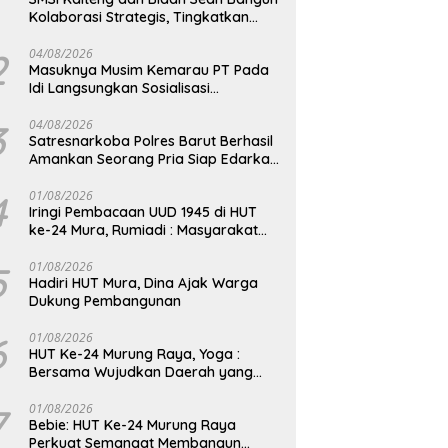
Kolaborasi Strategis, Tingkatkan
Edukasi Publik tentang Peran DPD RI
2
04/08/2026
Masuknya Musim Kemarau PT Pada
Idi Langsungkan Sosialisasi
Himbauan Karhutla
3
04/08/2026
Satresnarkoba Polres Barut Berhasil
Amankan Seorang Pria Siap Edarkan
Narkotika Jenis Sabu Seberat 5,05
Gram
4
01/08/2026
Iringi Pembacaan UUD 1945 di HUT
ke-24 Mura, Rumiadi : Masyarakat
Punya Andil Wujudkan Pembangunan
yang Lebih Besar
5
01/08/2026
Hadiri HUT Mura, Dina Ajak Warga
Dukung Pembangunan
6
01/08/2026
HUT Ke-24 Murung Raya, Yoga :
Bersama Wujudkan Daerah yang
Berdaya Saing
7
01/08/2026
Bebie: HUT Ke-24 Murung Raya
Perkuat Semangat Membangun