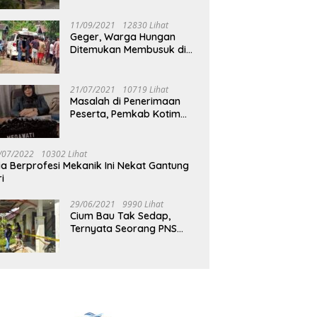
Jalan Muara Tuhup
11/09/2021
12830 Lihat
Geger, Warga Hungan
Ditemukan Membusuk di
Rumah
21/07/2021
10719 Lihat
Masalah di Penerimaan
Peserta, Pemkab Kotim
Harus Cari Solusi
/07/2022
10302 Lihat
ia Berprofesi Mekanik Ini Nekat Gantung
ri
29/06/2021
9990 Lihat
Cium Bau Tak Sedap,
Ternyata Seorang PNS
Aktif di Mura Tewas di
Rumah Kopel