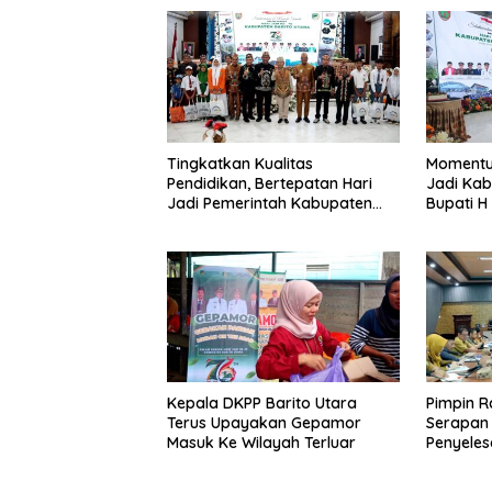
Tingkatkan Kualitas
Momentu
Pendidikan, Bertepatan Hari
Jadi Kab
Jadi Pemerintah Kabupaten
Bupati H
Barito Utara Resmi Lounching
Masyarak
SIP Pintar
Membang
Kepala DKPP Barito Utara
Pimpin R
Terus Upayakan Gepamor
Serapan
Masuk Ke Wilayah Terluar
Penyeles
Barito U
Percepat