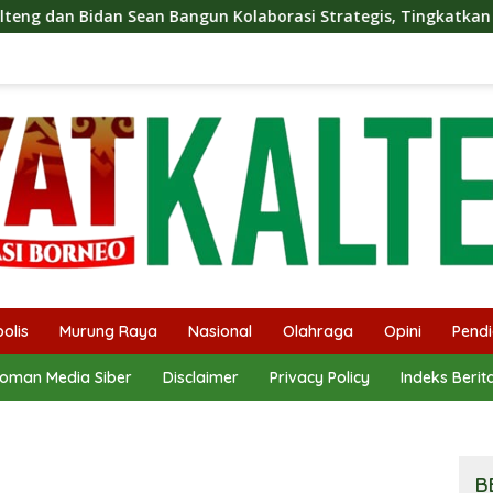
ngun Kolaborasi Strategis, Tingkatkan Edukasi Publik tentang 
olis
Murung Raya
Nasional
Olahraga
Opini
Pendi
oman Media Siber
Disclaimer
Privacy Policy
Indeks Berit
B