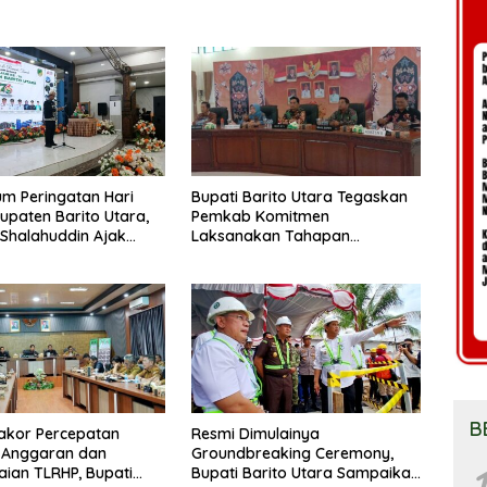
m Peringatan Hari
Bupati Barito Utara Tegaskan
upaten Barito Utara,
Pemkab Komitmen
 Shalahuddin Ajak
Laksanakan Tahapan
at Perkuat Persatuan
Pengadaan Tanah Secara
un Daerah
Terbuka
B
akor Percepatan
Resmi Dimulainya
 Anggaran dan
Groundbreaking Ceremony,
1
aian TLRHP, Bupati
Bupati Barito Utara Sampaikan