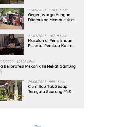
Jalan Muara Tuhup
11/09/2021
12831 Lihat
Geger, Warga Hungan
Ditemukan Membusuk di
Rumah
21/07/2021
10719 Lihat
Masalah di Penerimaan
Peserta, Pemkab Kotim
Harus Cari Solusi
/07/2022
10302 Lihat
ia Berprofesi Mekanik Ini Nekat Gantung
ri
29/06/2021
9991 Lihat
Cium Bau Tak Sedap,
Ternyata Seorang PNS
Aktif di Mura Tewas di
Rumah Kopel