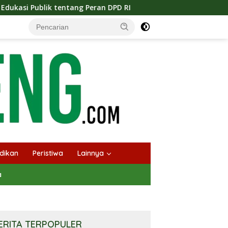
Peran DPD RI
Masuknya Musim Kemarau PT Pada Idi Lan
dikan
Peristiwa
Lainnya
a
ERITA TERPOPULER