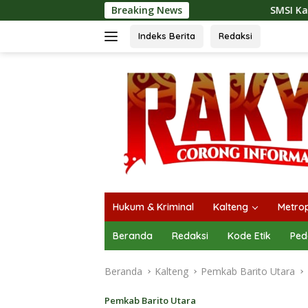
Langsung
Breaking News
SMSI Kalteng dan Bidan Sean Ba
ke
konten
Indeks Berita
Redaksi
Hukum & Kriminal
Kalteng
Metrop
Beranda
Redaksi
Kode Etik
Ped
Beranda
Kalteng
Pemkab Barito Utara
Pemkab Barito Utara