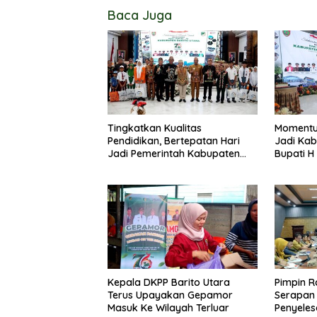
Baca Juga
Tingkatkan Kualitas
Momentu
Pendidikan, Bertepatan Hari
Jadi Kab
Jadi Pemerintah Kabupaten
Bupati H
Barito Utara Resmi Lounching
Masyarak
SIP Pintar
Membang
Kepala DKPP Barito Utara
Pimpin R
Terus Upayakan Gepamor
Serapan
Masuk Ke Wilayah Terluar
Penyeles