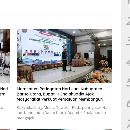
tara Tegaskan OPD
Wujudkan Penataan Kawasan
 Pelaksanaan
Perkotaan
 Hari
Momentum Peringatan Hari Jadi Kabupaten
esmi
Barito Utara, Bupati H Shalahuddin Ajak
Masyarakat Perkuat Persatuan Membangun
Daerah
tu
Rakyatkalteng, Muara Teweh – Pada peringatan Hari
Jadi Kabupaten Barito Utara, Bupati H Shalahuddin
mengajak…