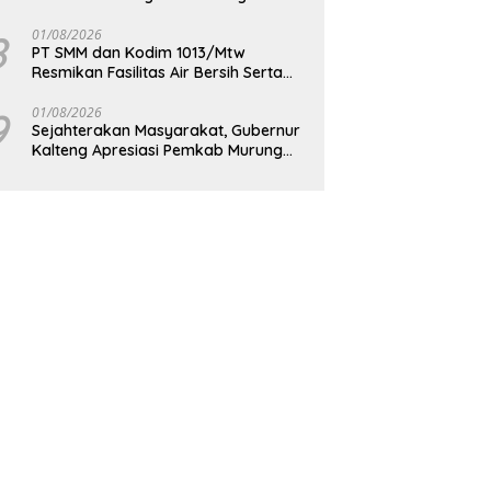
Berkelanjutan
8
01/08/2026
PT SMM dan Kodim 1013/Mtw
Resmikan Fasilitas Air Bersih Serta
Bagikan Paket Sembako Kepada
Masyarakat
9
01/08/2026
Sejahterakan Masyarakat, Gubernur
Kalteng Apresiasi Pemkab Murung
Raya