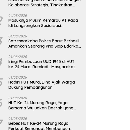
Kolaborasi Strategis, Tingkatkan
Edukasi Publik tentang Peran DPD RI
2
04/08/2026
Masuknya Musim Kemarau PT Pada
Idi Langsungkan Sosialisasi
Himbauan Karhutla
3
04/08/2026
Satresnarkoba Polres Barut Berhasil
Amankan Seorang Pria Siap Edarkan
Narkotika Jenis Sabu Seberat 5,05
Gram
4
01/08/2026
Iringi Pembacaan UUD 1945 di HUT
ke-24 Mura, Rumiadi : Masyarakat
Punya Andil Wujudkan Pembangunan
yang Lebih Besar
5
01/08/2026
Hadiri HUT Mura, Dina Ajak Warga
Dukung Pembangunan
6
01/08/2026
HUT Ke-24 Murung Raya, Yoga :
Bersama Wujudkan Daerah yang
Berdaya Saing
7
01/08/2026
Bebie: HUT Ke-24 Murung Raya
Perkuat Semangat Membangun