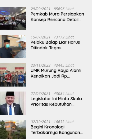
29/09/2021
85696 Lihat
Pemkab Mura Persiapkan
Konsep Rencana Detail
Tata Ruang Perkotaan
Puruk Cahu
15/07/2021
73179 Lihat
Pelaku Balap Liar Harus
Ditindak Tegas
23/11/2023
43445 Lihat
UMK Murung Raya Alami
Kenaikan Jadi Rp
3.562.377
27/07/2021
43084 Lihat
Legislator Ini Minta Skala
Prioritas Kebutuhan
Oksigen untuk Medis
02/10/2021
16633 Lihat
Begini Kronologi
Terbakarnya Bangunan
Walet Yang Berada di