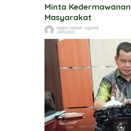
Minta Kedermawanan
Masyarakat
Hafifah Solehah
-
Legislatif
29/03/2022