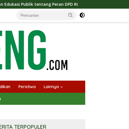
ntang Peran DPD RI
Masuknya Musim Kemarau PT Pada I
dikan
Peristiwa
Lainnya
a
ERITA TERPOPULER