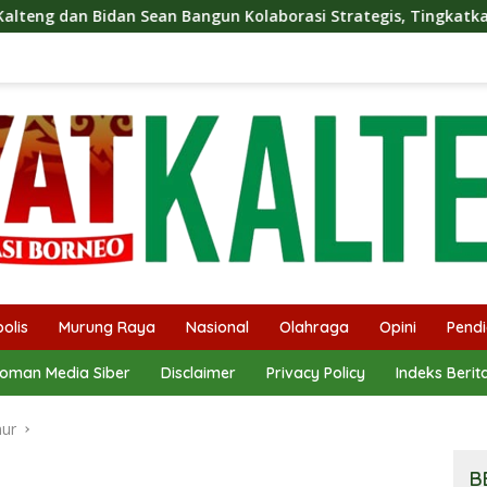
ean Bangun Kolaborasi Strategis, Tingkatkan Edukasi Publik te
olis
Murung Raya
Nasional
Olahraga
Opini
Pendi
oman Media Siber
Disclaimer
Privacy Policy
Indeks Berit
mur
B