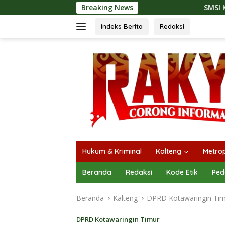
Langsung
Breaking News
SMSI Kalteng dan Bidan S
ke
konten
Indeks Berita
Redaksi
Hukum & Kriminal
Kalteng
Metrop
Beranda
Redaksi
Kode Etik
Ped
Beranda
Kalteng
DPRD Kotawaringin Ti
DPRD Kotawaringin Timur