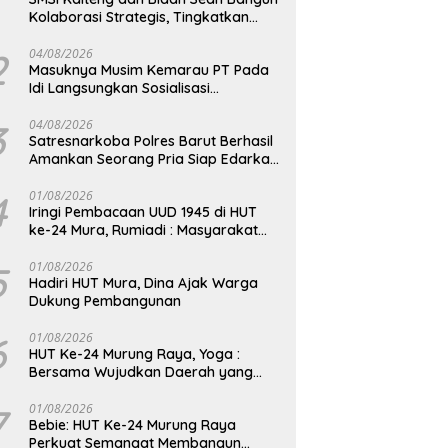
Kolaborasi Strategis, Tingkatkan
Edukasi Publik tentang Peran DPD RI
2
04/08/2026
Masuknya Musim Kemarau PT Pada
Idi Langsungkan Sosialisasi
Himbauan Karhutla
3
04/08/2026
Satresnarkoba Polres Barut Berhasil
Amankan Seorang Pria Siap Edarkan
Narkotika Jenis Sabu Seberat 5,05
Gram
4
01/08/2026
Iringi Pembacaan UUD 1945 di HUT
ke-24 Mura, Rumiadi : Masyarakat
Punya Andil Wujudkan Pembangunan
yang Lebih Besar
5
01/08/2026
Hadiri HUT Mura, Dina Ajak Warga
Dukung Pembangunan
6
01/08/2026
HUT Ke-24 Murung Raya, Yoga :
Bersama Wujudkan Daerah yang
Berdaya Saing
7
01/08/2026
Bebie: HUT Ke-24 Murung Raya
Perkuat Semangat Membangun