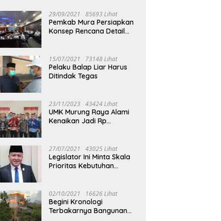
29/09/2021
85693 Lihat
Pemkab Mura Persiapkan
Konsep Rencana Detail
Tata Ruang Perkotaan
Puruk Cahu
15/07/2021
73148 Lihat
Pelaku Balap Liar Harus
Ditindak Tegas
23/11/2023
43424 Lihat
UMK Murung Raya Alami
Kenaikan Jadi Rp
3.562.377
27/07/2021
43025 Lihat
Legislator Ini Minta Skala
Prioritas Kebutuhan
Oksigen untuk Medis
02/10/2021
16626 Lihat
Begini Kronologi
Terbakarnya Bangunan
Walet Yang Berada di