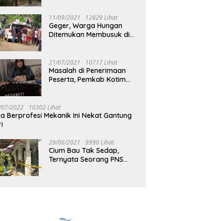
Jalan Muara Tuhup
11/09/2021
12829 Lihat
Geger, Warga Hungan
Ditemukan Membusuk di
Rumah
21/07/2021
10717 Lihat
Masalah di Penerimaan
Peserta, Pemkab Kotim
Harus Cari Solusi
/07/2022
10302 Lihat
ia Berprofesi Mekanik Ini Nekat Gantung
ri
29/06/2021
9990 Lihat
Cium Bau Tak Sedap,
Ternyata Seorang PNS
Aktif di Mura Tewas di
Rumah Kopel