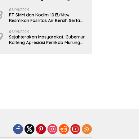
Berkelanjutan
8
01/08/2026
PT SMM dan Kodim 1013/Mtw
Resmikan Fasilitas Air Bersih Serta
Bagikan Paket Sembako Kepada
Masyarakat
9
01/08/2026
Sejahterakan Masyarakat, Gubernur
Kalteng Apresiasi Pemkab Murung
Raya