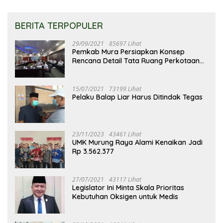
BERITA TERPOPULER
29/09/2021
85697 Lihat
Pemkab Mura Persiapkan Konsep
Rencana Detail Tata Ruang Perkotaan
Puruk Cahu
15/07/2021
73199 Lihat
Pelaku Balap Liar Harus Ditindak Tegas
23/11/2023
43461 Lihat
UMK Murung Raya Alami Kenaikan Jadi
Rp 3.562.377
27/07/2021
43117 Lihat
Legislator Ini Minta Skala Prioritas
Kebutuhan Oksigen untuk Medis