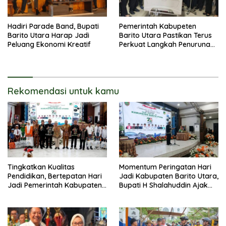
Hadiri Parade Band, Bupati
Pemerintah Kabupeten
Barito Utara Harap Jadi
Barito Utara Pastikan Terus
Peluang Ekonomi Kreatif
Perkuat Langkah Penurunan
Stunting
Rekomendasi untuk kamu
Tingkatkan Kualitas
Momentum Peringatan Hari
Pendidikan, Bertepatan Hari
Jadi Kabupaten Barito Utara,
Jadi Pemerintah Kabupaten
Bupati H Shalahuddin Ajak
Barito Utara Resmi
Masyarakat Perkuat
Lounching SIP Pintar
Persatuan Membangun
Daerah