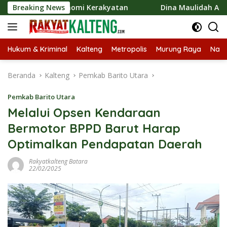
Langsung
an Ekonomi Kerakyatan
Breaking News
Dina Maulidah Apresiasi Festiv
ke
konten
Hukum & Kriminal
Kalteng
Metropolis
Murung Raya
Nasi
Beranda
Kalteng
Pemkab Barito Utara
Pemkab Barito Utara
Melalui Opsen Kendaraan
Bermotor BPPD Barut Harap
Optimalkan Pendapatan Daerah
Rakyatkalteng Batara
22/02/2025