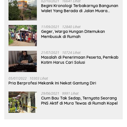
02/10/2021
16641 Lihat
Begini Kronologi Terbakarnya Bangunan
Walet Yang Berada di Jalan Muara
Tuhup
11/09/2021
12840 Lihat
Geger, Warga Hungan Ditemukan
Membusuk di Rumah
21/07/2021
10724 Lihat
Masalah di Penerimaan Peserta, Pemkab
Kotim Harus Cari Solusi
05/07/2022
10303 Lihat
Pria Berprofesi Mekanik Ini Nekat Gantung Diri
29/06/2021
9991 Lihat
Cium Bau Tak Sedap, Ternyata Seorang
PNS Aktif di Mura Tewas di Rumah Kopel