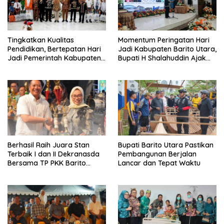
Tingkatkan Kualitas
Momentum Peringatan Hari
Pendidikan, Bertepatan Hari
Jadi Kabupaten Barito Utara,
Jadi Pemerintah Kabupaten
Bupati H Shalahuddin Ajak
Barito Utara Resmi
Masyarakat Perkuat
Lounching SIP Pintar
Persatuan Membangun
Daerah
Berhasil Raih Juara Stan
Bupati Barito Utara Pastikan
Terbaik I dan II Dekranasda
Pembangunan Berjalan
Bersama TP PKK Barito
Lancar dan Tepat Waktu
Utara Terus Tingkatkan
Pembinaan UMKM