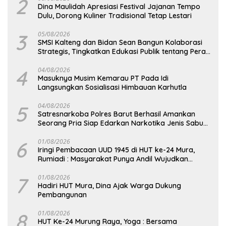
2
Dina Maulidah Apresiasi Festival Jajanan Tempo
Dulu, Dorong Kuliner Tradisional Tetap Lestari
3
05/08/2026
SMSI Kalteng dan Bidan Sean Bangun Kolaborasi
Strategis, Tingkatkan Edukasi Publik tentang Peran
DPD RI
4
04/08/2026
Masuknya Musim Kemarau PT Pada Idi
Langsungkan Sosialisasi Himbauan Karhutla
5
04/08/2026
Satresnarkoba Polres Barut Berhasil Amankan
Seorang Pria Siap Edarkan Narkotika Jenis Sabu
Seberat 5,05 Gram
6
01/08/2026
Iringi Pembacaan UUD 1945 di HUT ke-24 Mura,
Rumiadi : Masyarakat Punya Andil Wujudkan
Pembangunan yang Lebih Besar
7
01/08/2026
Hadiri HUT Mura, Dina Ajak Warga Dukung
Pembangunan
8
01/08/2026
HUT Ke-24 Murung Raya, Yoga : Bersama