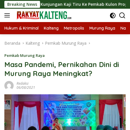
Langsung
ngkan Kunjungan Kaji Tiru Ke Pemkab Kulon Progo
Breaking News
Lan
ke
konten
Hukum & Kriminal
Kalteng
Metropolis
Murung Raya
Nasi
Beranda
Kalteng
Pemkab Murung Raya
Pemkab Murung Raya
Masa Pandemi, Pernikahan Dini di
Murung Raya Meningkat?
Redaksi
06/08/2021