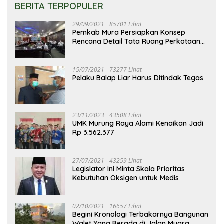
BERITA TERPOPULER
29/09/2021
85701 Lihat
Pemkab Mura Persiapkan Konsep
Rencana Detail Tata Ruang Perkotaan
Puruk Cahu
15/07/2021
73277 Lihat
Pelaku Balap Liar Harus Ditindak Tegas
23/11/2023
43508 Lihat
UMK Murung Raya Alami Kenaikan Jadi
Rp 3.562.377
27/07/2021
43259 Lihat
Legislator Ini Minta Skala Prioritas
Kebutuhan Oksigen untuk Medis
02/10/2021
16657 Lihat
Begini Kronologi Terbakarnya Bangunan
Walet Yang Berada di Jalan Muara