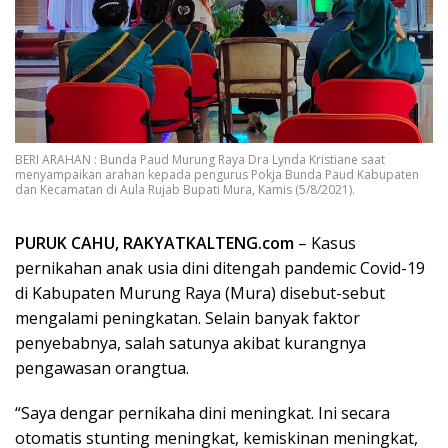
BERI ARAHAN : Bunda Paud Murung Raya Dra Lynda Kristiane saat
menyampaikan arahan kepada pengurus Pokja Bunda Paud Kabupaten
dan Kecamatan di Aula Rujab Bupati Mura, Kamis (5/8/2021).
PURUK CAHU, RAKYATKALTENG.com
– Kasus
pernikahan anak usia dini ditengah pandemic Covid-19
di Kabupaten Murung Raya (Mura) disebut-sebut
mengalami peningkatan. Selain banyak faktor
penyebabnya, salah satunya akibat kurangnya
pengawasan orangtua.
“Saya dengar pernikaha dini meningkat. Ini secara
otomatis stunting meningkat, kemiskinan meningkat,