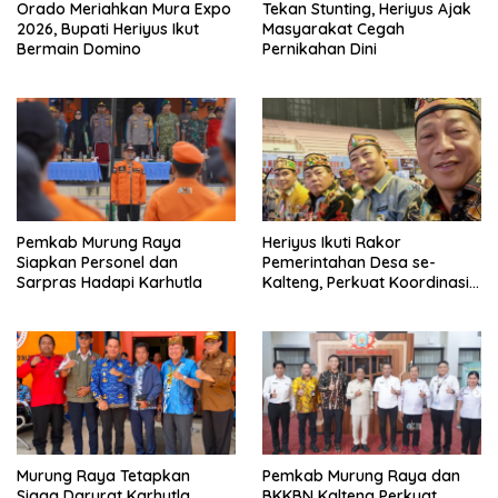
Orado Meriahkan Mura Expo
Tekan Stunting, Heriyus Ajak
2026, Bupati Heriyus Ikut
Masyarakat Cegah
Bermain Domino
Pernikahan Dini
Pemkab Murung Raya
Heriyus Ikuti Rakor
Siapkan Personel dan
Pemerintahan Desa se-
Sarpras Hadapi Karhutla
Kalteng, Perkuat Koordinasi
Pembangunan
Murung Raya Tetapkan
Pemkab Murung Raya dan
Siaga Darurat Karhutla,
BKKBN Kalteng Perkuat