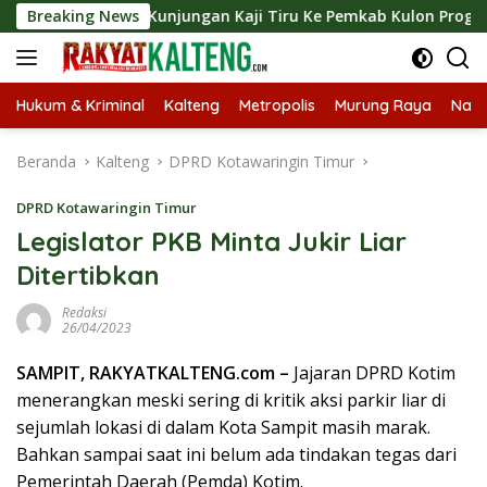
Langsung
ungkan Kunjungan Kaji Tiru Ke Pemkab Kulon Progo
Breaking News
Lan
ke
konten
Hukum & Kriminal
Kalteng
Metropolis
Murung Raya
Nasi
Beranda
Kalteng
DPRD Kotawaringin Timur
DPRD Kotawaringin Timur
Legislator PKB Minta Jukir Liar
Ditertibkan
Redaksi
26/04/2023
SAMPIT, RAKYATKALTENG.com –
Jajaran DPRD Kotim
menerangkan meski sering di kritik aksi parkir liar di
sejumlah lokasi di dalam Kota Sampit masih marak.
Bahkan sampai saat ini belum ada tindakan tegas dari
Pemerintah Daerah (Pemda) Kotim.