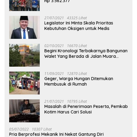
Rp 3.562.377
27/07/2021
43325 Lihat
Legislator Ini Minta Skala Prioritas
Kebutuhan Oksigen untuk Medis
02/10/2021
16670 Lihat
Begini Kronologi Terbakarnya Bangunan
Walet Yang Berada di Jalan Muara
Tuhup
11/09/2021
12870 Lihat
Geger, Warga Hungan Ditemukan
Membusuk di Rumah
21/07/2021
10795 Lihat
Masalah di Penerimaan Peserta, Pemkab
Kotim Harus Cari Solusi
05/07/2022
10307 Lihat
Pria Berprofesi Mekanik Ini Nekat Gantung Diri