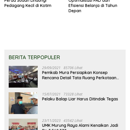
Perda Sudah Lindungi
Optimalisasi PAD dan
Pedagang Kecil di Kotim
Efisiensi Belanja di Tahun
Depan
BERITA TERPOPULER
29/09/2021
85706 Lihat
Pemkab Mura Persiapkan Konsep
Rencana Detail Tata Ruang Perkotaan
Puruk Cahu
15/07/2021
73328 Lihat
Pelaku Balap Liar Harus Ditindak Tegas
23/11/2023
43542 Lihat
UMK Murung Raya Alami Kenaikan Jadi