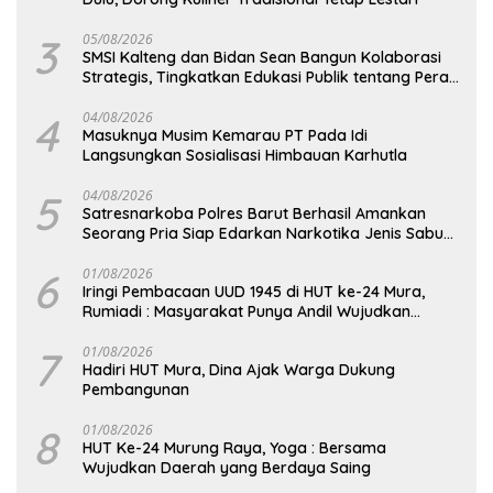
3
05/08/2026
SMSI Kalteng dan Bidan Sean Bangun Kolaborasi
Strategis, Tingkatkan Edukasi Publik tentang Peran
DPD RI
4
04/08/2026
Masuknya Musim Kemarau PT Pada Idi
Langsungkan Sosialisasi Himbauan Karhutla
5
04/08/2026
Satresnarkoba Polres Barut Berhasil Amankan
Seorang Pria Siap Edarkan Narkotika Jenis Sabu
Seberat 5,05 Gram
6
01/08/2026
Iringi Pembacaan UUD 1945 di HUT ke-24 Mura,
Rumiadi : Masyarakat Punya Andil Wujudkan
Pembangunan yang Lebih Besar
7
01/08/2026
Hadiri HUT Mura, Dina Ajak Warga Dukung
Pembangunan
8
01/08/2026
HUT Ke-24 Murung Raya, Yoga : Bersama
Wujudkan Daerah yang Berdaya Saing