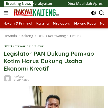
Langsung
nomi Kerakyatan
Breaking News
Dina Maulidah Apresiasi Festival Jaja
ke
konten
Hukum & Kriminal
Kalteng
Metropolis
Murung Raya
Nasi
Beranda
Kalteng
DPRD Kotawaringin Timur
DPRD Kotawaringin Timur
Legislator PAN Dukung Pemkab
Kotim Harus Dukung Usaha
Ekonomi Kreatif
Redaksi
27/06/2023