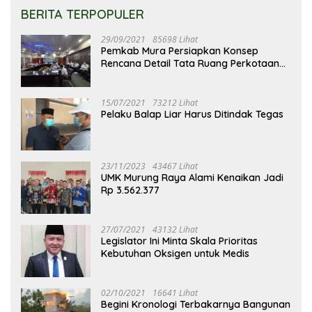
BERITA TERPOPULER
29/09/2021
85698 Lihat
Pemkab Mura Persiapkan Konsep
Rencana Detail Tata Ruang Perkotaan
Puruk Cahu
15/07/2021
73212 Lihat
Pelaku Balap Liar Harus Ditindak Tegas
23/11/2023
43467 Lihat
UMK Murung Raya Alami Kenaikan Jadi
Rp 3.562.377
27/07/2021
43132 Lihat
Legislator Ini Minta Skala Prioritas
Kebutuhan Oksigen untuk Medis
02/10/2021
16641 Lihat
Begini Kronologi Terbakarnya Bangunan