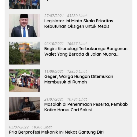
27/07/2021
43280 Lihat
Legislator Ini Minta Skala Prioritas
Kebutuhan Oksigen untuk Medis
02/10/2021
16657 Lihat
Begini Kronologi Terbakarnya Bangunan
Walet Yang Berada di Jalan Muara
Tuhup
11/09/2021
12850 Lihat
Geger, Warga Hungan Ditemukan
Membusuk di Rumah
21/07/2021
10784 Lihat
Masalah di Penerimaan Peserta, Pemkab
Kotim Harus Cari Solusi
05/07/2022
10306 Lihat
Pria Berprofesi Mekanik Ini Nekat Gantung Diri