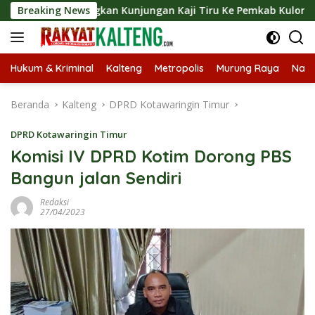
Langsung
angsungkan Kunjungan Kaji Tiru Ke Pemkab Kulon Progo
Breaking News
ke
konten
Hukum & Kriminal
Kalteng
Metropolis
Murung Raya
Nasi
Beranda
Kalteng
DPRD Kotawaringin Timur
DPRD Kotawaringin Timur
Komisi IV DPRD Kotim Dorong PBS
Bangun jalan Sendiri
Redaksi
27/04/2023