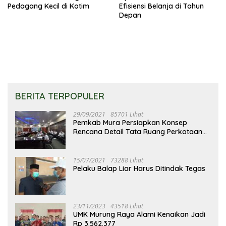
Pedagang Kecil di Kotim
Efisiensi Belanja di Tahun
Depan
BERITA TERPOPULER
29/09/2021
85701 Lihat
Pemkab Mura Persiapkan Konsep
Rencana Detail Tata Ruang Perkotaan
Puruk Cahu
15/07/2021
73288 Lihat
Pelaku Balap Liar Harus Ditindak Tegas
23/11/2023
43518 Lihat
UMK Murung Raya Alami Kenaikan Jadi
Rp 3.562.377