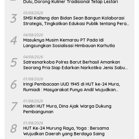
Dulu, Dorong Kuliner Tradisional Tetap Lestari
3
05/08/2026
SMSI Kalteng dan Bidan Sean Bangun Kolaborasi
Strategis, Tingkatkan Edukasi Publik tentang Peran
DPD RI
4
04/08/2026
Masuknya Musim Kemarau PT Pada Idi
Langsungkan Sosialisasi Himbauan Karhutla
5
04/08/2026
Satresnarkoba Polres Barut Berhasil Amankan
Seorang Pria Siap Edarkan Narkotika Jenis Sabu
Seberat 5,05 Gram
6
01/08/2026
Iringi Pembacaan UUD 1945 di HUT ke-24 Mura,
Rumiadi : Masyarakat Punya Andil Wujudkan
Pembangunan yang Lebih Besar
7
01/08/2026
Hadiri HUT Mura, Dina Ajak Warga Dukung
Pembangunan
8
01/08/2026
HUT Ke-24 Murung Raya, Yoga : Bersama
Wujudkan Daerah yang Berdaya Saing