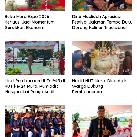
Buka Mura Expo 2026,
Dina Maulidah Apresiasi
Heriyus: Jadi Momentum
Festival Jajanan Tempo Dulu,
Gerakkan Ekonomi
Dorong Kuliner Tradisional
Kerakyatan
Tetap Lestari
Iringi Pembacaan UUD 1945 di
Hadiri HUT Mura, Dina Ajak
HUT ke-24 Mura, Rumiadi :
Warga Dukung
Masyarakat Punya Andil
Pembangunan
Wujudkan Pembangunan
yang Lebih Besar