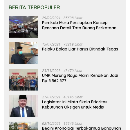
BERITA TERPOPULER
29/09/2021
85698 Lihat
Pemkab Mura Persiapkan Konsep
Rencana Detail Tata Ruang Perkotaan
Puruk Cahu
15/07/2021
73219 Lihat
Pelaku Balap Liar Harus Ditindak Tegas
23/11/2023
43470 Lihat
UMK Murung Raya Alami Kenaikan Jadi
Rp 3.562.377
27/07/2021
43146 Lihat
Legislator Ini Minta Skala Prioritas
Kebutuhan Oksigen untuk Medis
02/10/2021
16646 Lihat
Begini Kronologi Terbakarnya Bangunan