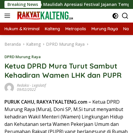
Langsung
Dina Maulidah Apresiasi Festival Jajanan Tempo Dulu, Doron
Breaking News
ke
konten
Hukum & Kriminal
Kalteng
Metropolis
Murung Raya
Nasi
Beranda
Kalteng
DPRD Murung Raya
DPRD Murung Raya
Ketua DPRD Mura Turut Sambut
Kehadiran Wamen LHK dan PUPR
Redaksi
-
Legislatif
09/02/2022
PURUK CAHU, RAKYATKALTENG.com –
Ketua DPRD
Murung Raya (Mura), Doni SP, M.Si turut menyambut
kehadiran Wakil Menteri (Wamen) Lingkungan Hidup
dan Kehutanan serta Wamen Pekerjaan Umum dan
Perumahan Rakyat (PUPR) yang berlangsung di Rumah