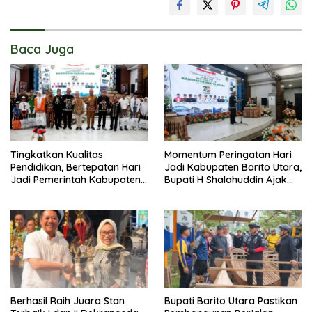
Baca Juga
Tingkatkan Kualitas
Momentum Peringatan Hari
Pendidikan, Bertepatan Hari
Jadi Kabupaten Barito Utara,
Jadi Pemerintah Kabupaten
Bupati H Shalahuddin Ajak
Barito Utara Resmi
Masyarakat Perkuat
Lounching SIP Pintar
Persatuan Membangun
Daerah
Berhasil Raih Juara Stan
Bupati Barito Utara Pastikan