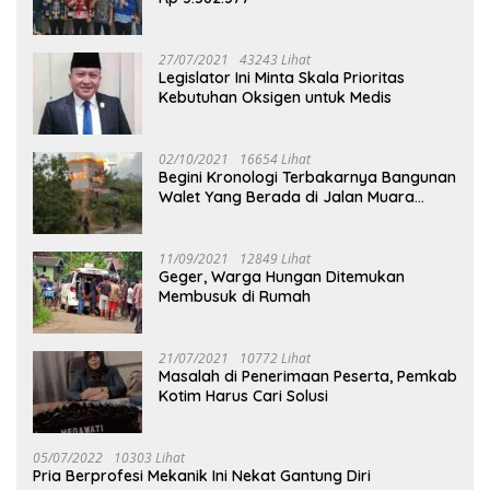
27/07/2021
43243 Lihat
Legislator Ini Minta Skala Prioritas
Kebutuhan Oksigen untuk Medis
02/10/2021
16654 Lihat
Begini Kronologi Terbakarnya Bangunan
Walet Yang Berada di Jalan Muara
Tuhup
11/09/2021
12849 Lihat
Geger, Warga Hungan Ditemukan
Membusuk di Rumah
21/07/2021
10772 Lihat
Masalah di Penerimaan Peserta, Pemkab
Kotim Harus Cari Solusi
05/07/2022
10303 Lihat
Pria Berprofesi Mekanik Ini Nekat Gantung Diri