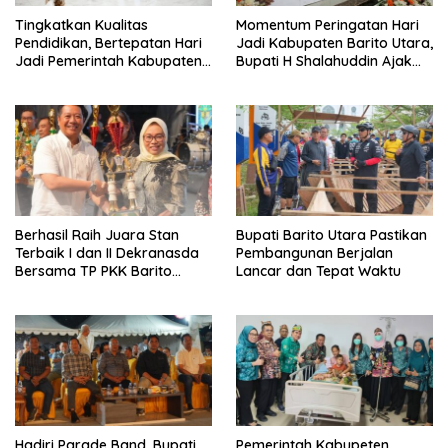
Tingkatkan Kualitas
Momentum Peringatan Hari
Pendidikan, Bertepatan Hari
Jadi Kabupaten Barito Utara,
Jadi Pemerintah Kabupaten
Bupati H Shalahuddin Ajak
Barito Utara Resmi
Masyarakat Perkuat
Lounching SIP Pintar
Persatuan Membangun
Daerah
Berhasil Raih Juara Stan
Bupati Barito Utara Pastikan
Terbaik I dan II Dekranasda
Pembangunan Berjalan
Bersama TP PKK Barito
Lancar dan Tepat Waktu
Utara Terus Tingkatkan
Pembinaan UMKM
Hadiri Parade Band, Bupati
Pemerintah Kabupeten