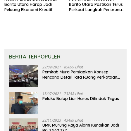
Barito Utara Harap Jadi
Barito Utara Pastikan Terus
Peluang Ekonomi Kreatif
Perkuat Langkah Penurunan
Stunting
BERITA TERPOPULER
29/09/2021
85699 Lihat
Pemkab Mura Persiapkan Konsep
Rencana Detail Tata Ruang Perkotaan
Puruk Cahu
15/07/2021
73258 Lihat
Pelaku Balap Liar Harus Ditindak Tegas
23/11/2023
43489 Lihat
UMK Murung Raya Alami Kenaikan Jadi
Rp 3.562.377