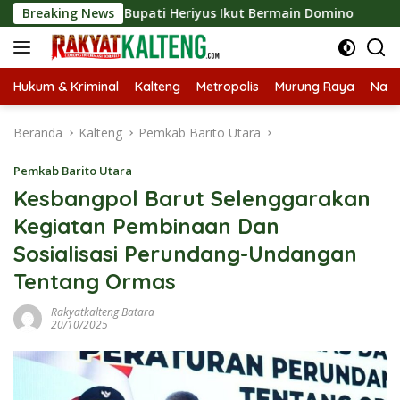
Langsung
Expo 2026, Bupati Heriyus Ikut Bermain Domino
Breaking News
Tekan 
ke
konten
Hukum & Kriminal
Kalteng
Metropolis
Murung Raya
Nasi
Beranda
Kalteng
Pemkab Barito Utara
Pemkab Barito Utara
Kesbangpol Barut Selenggarakan
Kegiatan Pembinaan Dan
Sosialisasi Perundang-Undangan
Tentang Ormas
Rakyatkalteng Batara
20/10/2025