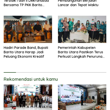
Terbaik I dan II Dekranasda
Pembangunan Berjalan
Bersama TP PKK Barito
Lancar dan Tepat Waktu
Utara Terus Tingkatkan
Pembinaan UMKM
Hadiri Parade Band, Bupati
Pemerintah Kabupeten
Barito Utara Harap Jadi
Barito Utara Pastikan Terus
Peluang Ekonomi Kreatif
Perkuat Langkah Penurunan
Stunting
Rekomendasi untuk kamu