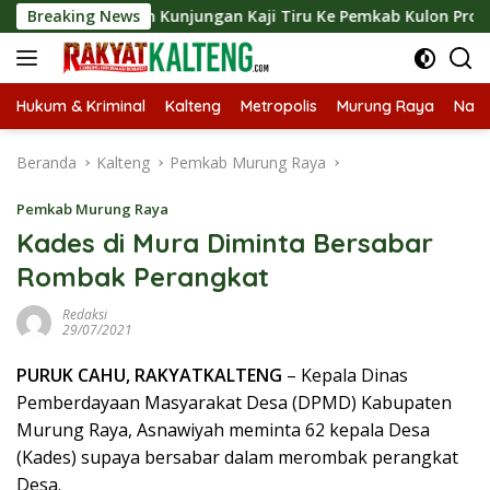
Langsung
sungkan Kunjungan Kaji Tiru Ke Pemkab Kulon Progo
Breaking News
La
ke
konten
Hukum & Kriminal
Kalteng
Metropolis
Murung Raya
Nasi
Beranda
Kalteng
Pemkab Murung Raya
Pemkab Murung Raya
Kades di Mura Diminta Bersabar
Rombak Perangkat
Redaksi
29/07/2021
PURUK CAHU, RAKYATKALTENG
– Kepala Dinas
Pemberdayaan Masyarakat Desa (DPMD) Kabupaten
Murung Raya, Asnawiyah meminta 62 kepala Desa
(Kades) supaya bersabar dalam merombak perangkat
Desa.