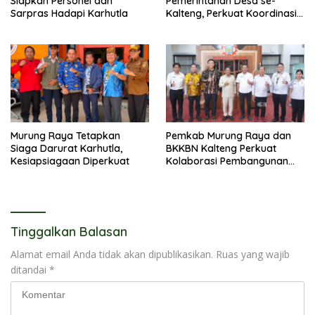
Siapkan Personel dan
Pemerintahan Desa se-
Sarpras Hadapi Karhutla
Kalteng, Perkuat Koordinasi
Pembangunan
Murung Raya Tetapkan
Pemkab Murung Raya dan
Siaga Darurat Karhutla,
BKKBN Kalteng Perkuat
Kesiapsiagaan Diperkuat
Kolaborasi Pembangunan
Keluarga
Tinggalkan Balasan
Alamat email Anda tidak akan dipublikasikan.
Ruas yang wajib
ditandai
*