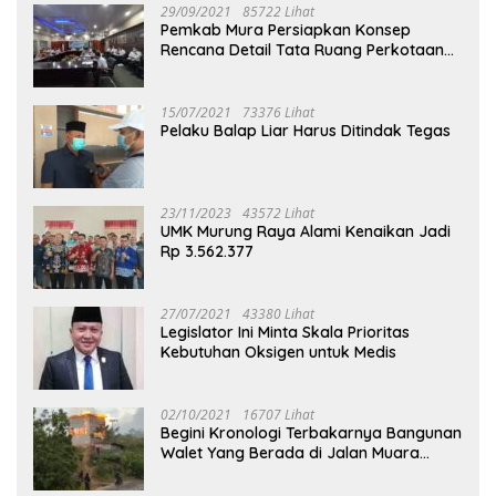
29/09/2021
85722 Lihat
Pemkab Mura Persiapkan Konsep
Rencana Detail Tata Ruang Perkotaan
Puruk Cahu
15/07/2021
73376 Lihat
Pelaku Balap Liar Harus Ditindak Tegas
23/11/2023
43572 Lihat
UMK Murung Raya Alami Kenaikan Jadi
Rp 3.562.377
27/07/2021
43380 Lihat
Legislator Ini Minta Skala Prioritas
Kebutuhan Oksigen untuk Medis
02/10/2021
16707 Lihat
Begini Kronologi Terbakarnya Bangunan
Walet Yang Berada di Jalan Muara
Tuhup