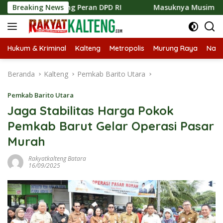
Langsung
 tentang Peran DPD RI
Breaking News
Masuknya Musim Kemarau PT Pad
ke
konten
Hukum & Kriminal
Kalteng
Metropolis
Murung Raya
Nasi
Beranda
Kalteng
Pemkab Barito Utara
Pemkab Barito Utara
Jaga Stabilitas Harga Pokok
Pemkab Barut Gelar Operasi Pasar
Murah
Rakyatkalteng Batara
16/09/2025