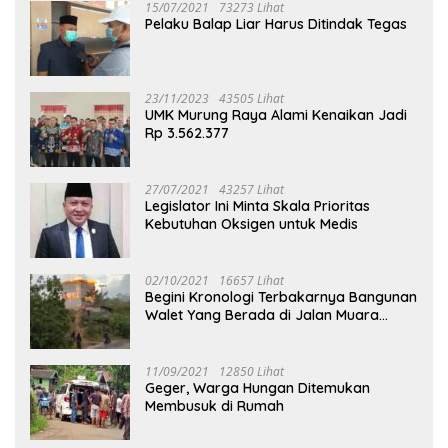
15/07/2021
73273 Lihat
Pelaku Balap Liar Harus Ditindak Tegas
23/11/2023
43505 Lihat
UMK Murung Raya Alami Kenaikan Jadi
Rp 3.562.377
27/07/2021
43257 Lihat
Legislator Ini Minta Skala Prioritas
Kebutuhan Oksigen untuk Medis
02/10/2021
16657 Lihat
Begini Kronologi Terbakarnya Bangunan
Walet Yang Berada di Jalan Muara
Tuhup
11/09/2021
12850 Lihat
Geger, Warga Hungan Ditemukan
Membusuk di Rumah