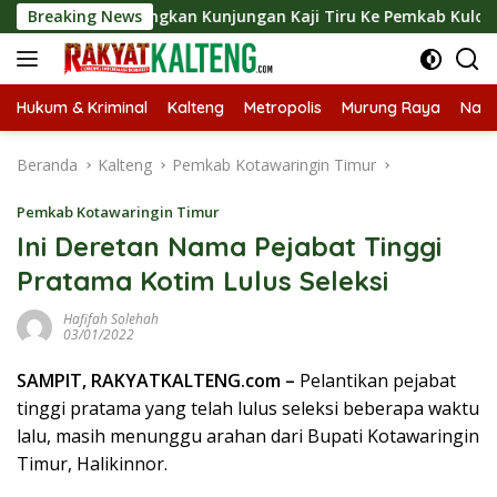
Langsung
ut Langsungkan Kunjungan Kaji Tiru Ke Pemkab Kulon Progo
Breaking News
ke
konten
Hukum & Kriminal
Kalteng
Metropolis
Murung Raya
Nasi
Beranda
Kalteng
Pemkab Kotawaringin Timur
Pemkab Kotawaringin Timur
Ini Deretan Nama Pejabat Tinggi
Pratama Kotim Lulus Seleksi
Hafifah Solehah
03/01/2022
SAMPIT, RAKYATKALTENG.com –
Pelantikan pejabat
tinggi pratama yang telah lulus seleksi beberapa waktu
lalu, masih menunggu arahan dari Bupati Kotawaringin
Timur, Halikinnor.