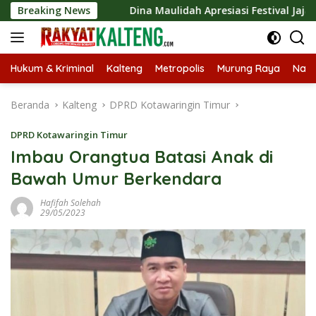
Langsung
tan
Breaking News
Dina Maulidah Apresiasi Festival Jajanan Tempo Dul
ke
konten
Hukum & Kriminal
Kalteng
Metropolis
Murung Raya
Nasi
Beranda
Kalteng
DPRD Kotawaringin Timur
DPRD Kotawaringin Timur
Imbau Orangtua Batasi Anak di
Bawah Umur Berkendara
Hafifah Solehah
29/05/2023