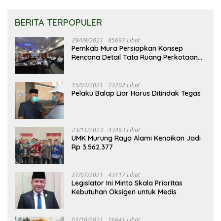
BERITA TERPOPULER
29/09/2021
85697 Lihat
Pemkab Mura Persiapkan Konsep
Rencana Detail Tata Ruang Perkotaan
Puruk Cahu
15/07/2021
73202 Lihat
Pelaku Balap Liar Harus Ditindak Tegas
23/11/2023
43463 Lihat
UMK Murung Raya Alami Kenaikan Jadi
Rp 3.562.377
27/07/2021
43117 Lihat
Legislator Ini Minta Skala Prioritas
Kebutuhan Oksigen untuk Medis
02/10/2021
16641 Lihat