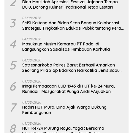
2
Dina Maulidah Apresiasi Festival Jajanan Tempo
Dulu, Dorong Kuliner Tradisional Tetap Lestari
3
05/08/2026
SMSI Kalteng dan Bidan Sean Bangun Kolaborasi
Strategis, Tingkatkan Edukasi Publik tentang Peran
DPD RI
4
04/08/2026
Masuknya Musim Kemarau PT Pada Idi
Langsungkan Sosialisasi Himbauan Karhutla
5
04/08/2026
Satresnarkoba Polres Barut Berhasil Amankan
Seorang Pria Siap Edarkan Narkotika Jenis Sabu
Seberat 5,05 Gram
6
01/08/2026
Iringi Pembacaan UUD 1945 di HUT ke-24 Mura,
Rumiadi : Masyarakat Punya Andil Wujudkan
Pembangunan yang Lebih Besar
7
01/08/2026
Hadiri HUT Mura, Dina Ajak Warga Dukung
Pembangunan
8
01/08/2026
HUT Ke-24 Murung Raya, Yoga : Bersama