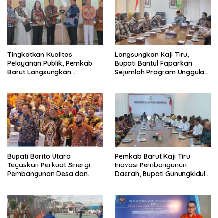
Tingkatkan Kualitas
Langsungkan Kaji Tiru,
Pelayanan Publik, Pemkab
Bupati Bantul Paparkan
Barut Langsungkan
Sejumlah Program Unggulan
Kunjungan Kaji Tiru Ke
Kepada Pemkab Barut
Pemkab Kulon Progo
Bupati Barito Utara
Pemkab Barut Kaji Tiru
Tegaskan Perkuat Sinergi
Inovasi Pembangunan
Pembangunan Desa dan
Daerah, Bupati Gunungkidul
Kelurahan Serta Kesiapan
Paparkan Hal Utama Dalam
Hadapi Potensi Karhutla
Dukung Ketahanan Pangan
Lokal dan Pelestarian
Lingkungan