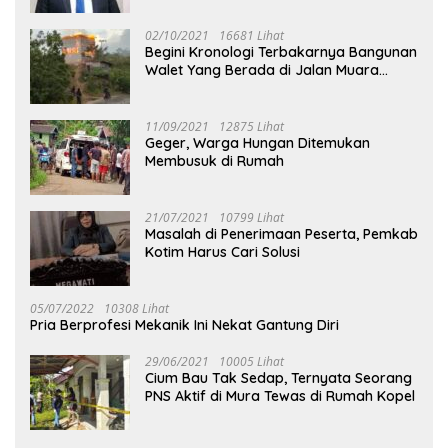
02/10/2021
16681 Lihat
Begini Kronologi Terbakarnya Bangunan
Walet Yang Berada di Jalan Muara
Tuhup
11/09/2021
12875 Lihat
Geger, Warga Hungan Ditemukan
Membusuk di Rumah
21/07/2021
10799 Lihat
Masalah di Penerimaan Peserta, Pemkab
Kotim Harus Cari Solusi
05/07/2022
10308 Lihat
Pria Berprofesi Mekanik Ini Nekat Gantung Diri
29/06/2021
10005 Lihat
Cium Bau Tak Sedap, Ternyata Seorang
PNS Aktif di Mura Tewas di Rumah Kopel