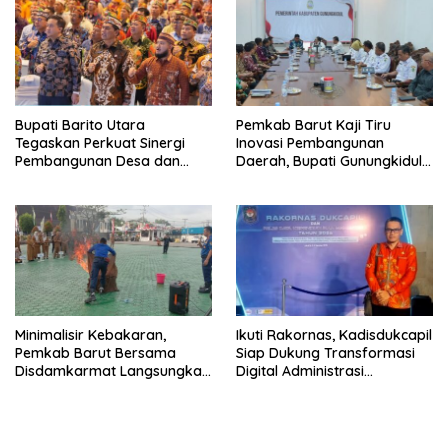
Bupati Barito Utara
Pemkab Barut Kaji Tiru
Tegaskan Perkuat Sinergi
Inovasi Pembangunan
Pembangunan Desa dan
Daerah, Bupati Gunungkidul
Kelurahan Serta Kesiapan
Paparkan Hal Utama Dalam
Hadapi Potensi Karhutla
Dukung Ketahanan Pangan
Lokal dan Pelestarian
Lingkungan
Minimalisir Kebakaran,
Ikuti Rakornas, Kadisdukcapil
Pemkab Barut Bersama
Siap Dukung Transformasi
Disdamkarmat Langsungkan
Digital Administrasi
Edukasi Penggunaan
Penduduk
Keselamatan Gas LPG