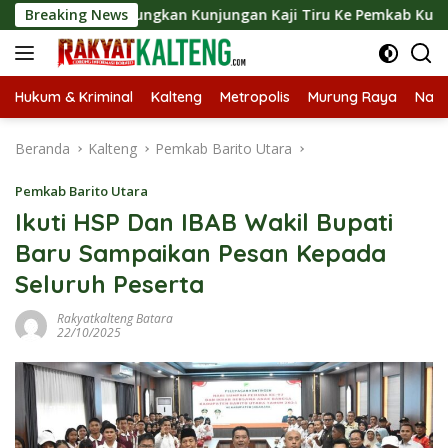
Langsung
t Langsungkan Kunjungan Kaji Tiru Ke Pemkab Kulon Progo
Breaking News
ke
konten
Hukum & Kriminal
Kalteng
Metropolis
Murung Raya
Nasi
Beranda
Kalteng
Pemkab Barito Utara
Pemkab Barito Utara
Ikuti HSP Dan IBAB Wakil Bupati
Baru Sampaikan Pesan Kepada
Seluruh Peserta
Rakyatkalteng Batara
22/10/2025