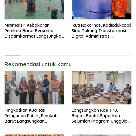
Minimalisir Kebakaran,
Ikuti Rakornas, Kadisdukcapil
Pemkab Barut Bersama
Siap Dukung Transformasi
Disdamkarmat Langsungkan
Digital Administrasi
Edukasi Penggunaan
Penduduk
Keselamatan Gas LPG
Rekomendasi untuk kamu
Tingkatkan Kualitas
Langsungkan Kaji Tiru,
Pelayanan Publik, Pemkab
Bupati Bantul Paparkan
Barut Langsungkan
Sejumlah Program Unggulan
Kunjungan Kaji Tiru Ke
Kepada Pemkab Barut
Pemkab Kulon Progo