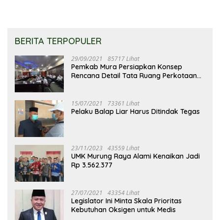
BERITA TERPOPULER
29/09/2021
85717 Lihat
Pemkab Mura Persiapkan Konsep
Rencana Detail Tata Ruang Perkotaan
Puruk Cahu
15/07/2021
73361 Lihat
Pelaku Balap Liar Harus Ditindak Tegas
23/11/2023
43559 Lihat
UMK Murung Raya Alami Kenaikan Jadi
Rp 3.562.377
27/07/2021
43354 Lihat
Legislator Ini Minta Skala Prioritas
Kebutuhan Oksigen untuk Medis