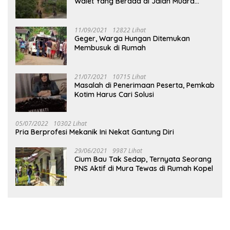
Walet Yang Berada di Jalan Muara
Tuhup
11/09/2021
12822 Lihat
Geger, Warga Hungan Ditemukan
Membusuk di Rumah
21/07/2021
10715 Lihat
Masalah di Penerimaan Peserta, Pemkab
Kotim Harus Cari Solusi
05/07/2022
10302 Lihat
Pria Berprofesi Mekanik Ini Nekat Gantung Diri
29/06/2021
9987 Lihat
Cium Bau Tak Sedap, Ternyata Seorang
PNS Aktif di Mura Tewas di Rumah Kopel