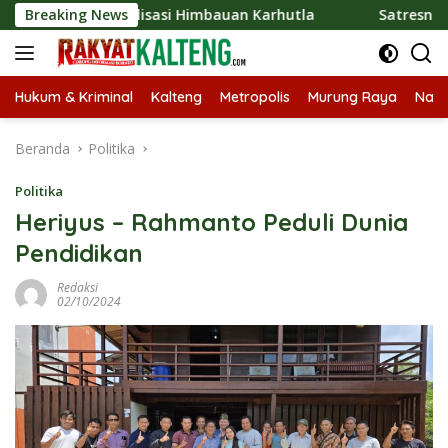
Langsung
Sosialisasi Himbauan Karhutla
Breaking News
Satresnarkoba Polres 
ke
konten
Hukum & Kriminal
Kalteng
Metropolis
Murung Raya
Nasi
Beranda
Politika
Politika
Heriyus – Rahmanto Peduli Dunia
Pendidikan
Redaksi
02/10/2024