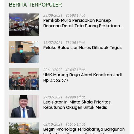
BERITA TERPOPULER
29/09/2021
85693 Lihat
Pemkab Mura Persiapkan Konsep
Rencana Detail Tata Ruang Perkotaan
Puruk Cahu
15/07/2021
73106 Lihat
Pelaku Balap Liar Harus Ditindak Tegas
23/11/2023
43407 Lihat
UMK Murung Raya Alami Kenaikan Jadi
Rp 3.562.377
27/07/2021
42990 Lihat
Legislator Ini Minta Skala Prioritas
Kebutuhan Oksigen untuk Medis
02/10/2021
16615 Lihat
Begini Kronologi Terbakarnya Bangunan