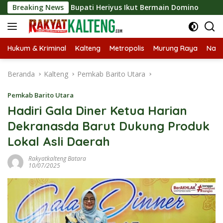
Langsung
xpo 2026, Bupati Heriyus Ikut Bermain Domino
Breaking News
Tekan 
ke
konten
Hukum & Kriminal
Kalteng
Metropolis
Murung Raya
Nasi
Beranda
Kalteng
Pemkab Barito Utara
Pemkab Barito Utara
Hadiri Gala Diner Ketua Harian
Dekranasda Barut Dukung Produk
Lokal Asli Daerah
Rakyatkalteng Batara
10/07/2025