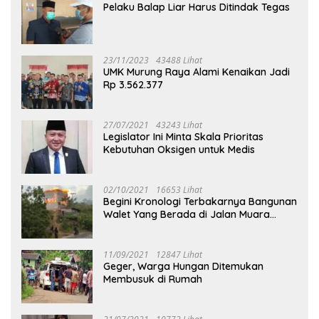
Pelaku Balap Liar Harus Ditindak Tegas
23/11/2023
43488 Lihat
UMK Murung Raya Alami Kenaikan Jadi
Rp 3.562.377
27/07/2021
43243 Lihat
Legislator Ini Minta Skala Prioritas
Kebutuhan Oksigen untuk Medis
02/10/2021
16653 Lihat
Begini Kronologi Terbakarnya Bangunan
Walet Yang Berada di Jalan Muara
Tuhup
11/09/2021
12847 Lihat
Geger, Warga Hungan Ditemukan
Membusuk di Rumah