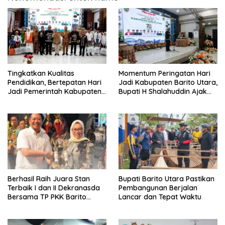
Tingkatkan Kualitas
Momentum Peringatan Hari
Pendidikan, Bertepatan Hari
Jadi Kabupaten Barito Utara,
Jadi Pemerintah Kabupaten
Bupati H Shalahuddin Ajak
Barito Utara Resmi
Masyarakat Perkuat
Lounching SIP Pintar
Persatuan Membangun
Daerah
Berhasil Raih Juara Stan
Bupati Barito Utara Pastikan
Terbaik I dan II Dekranasda
Pembangunan Berjalan
Bersama TP PKK Barito
Lancar dan Tepat Waktu
Utara Terus Tingkatkan
Pembinaan UMKM