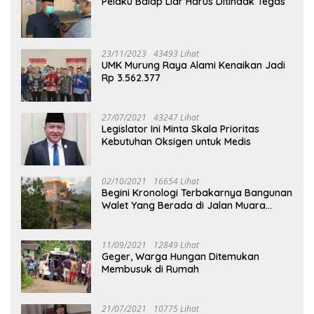
Pelaku Balap Liar Harus Ditindak Tegas
23/11/2023
43493 Lihat
UMK Murung Raya Alami Kenaikan Jadi
Rp 3.562.377
27/07/2021
43247 Lihat
Legislator Ini Minta Skala Prioritas
Kebutuhan Oksigen untuk Medis
02/10/2021
16654 Lihat
Begini Kronologi Terbakarnya Bangunan
Walet Yang Berada di Jalan Muara
Tuhup
11/09/2021
12849 Lihat
Geger, Warga Hungan Ditemukan
Membusuk di Rumah
21/07/2021
10775 Lihat