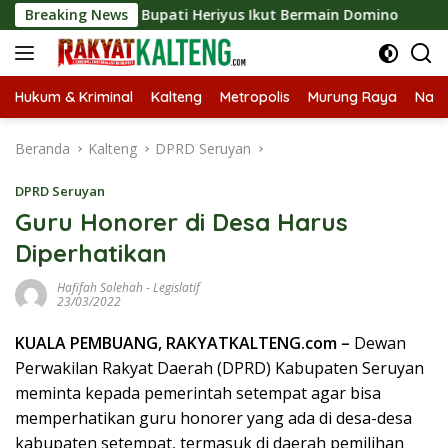
Langsung
Expo 2026, Bupati Heriyus Ikut Bermain Domino
Breaking News
Tekan
ke
konten
Hukum & Kriminal
Kalteng
Metropolis
Murung Raya
Nasi
Beranda
Kalteng
DPRD Seruyan
DPRD Seruyan
Guru Honorer di Desa Harus
Diperhatikan
Hafifah Solehah
-
Legislatif
23/03/2022
KUALA PEMBUANG, RAKYATKALTENG.com –
Dewan
Perwakilan Rakyat Daerah (DPRD) Kabupaten Seruyan
meminta kepada pemerintah setempat agar bisa
memperhatikan guru honorer yang ada di desa-desa
kabupaten setempat, termasuk di daerah pemilihan