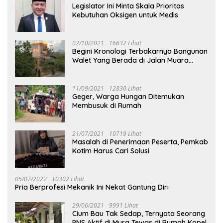
Legislator Ini Minta Skala Prioritas
Kebutuhan Oksigen untuk Medis
02/10/2021
16632 Lihat
Begini Kronologi Terbakarnya Bangunan
Walet Yang Berada di Jalan Muara
Tuhup
11/09/2021
12830 Lihat
Geger, Warga Hungan Ditemukan
Membusuk di Rumah
21/07/2021
10719 Lihat
Masalah di Penerimaan Peserta, Pemkab
Kotim Harus Cari Solusi
05/07/2022
10302 Lihat
Pria Berprofesi Mekanik Ini Nekat Gantung Diri
29/06/2021
9991 Lihat
Cium Bau Tak Sedap, Ternyata Seorang
PNS Aktif di Mura Tewas di Rumah Kopel