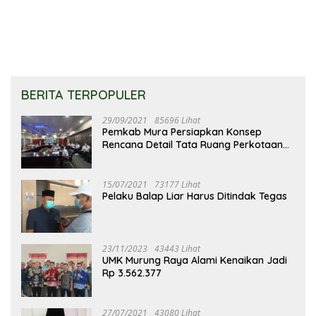
BERITA TERPOPULER
29/09/2021
85696 Lihat
Pemkab Mura Persiapkan Konsep
Rencana Detail Tata Ruang Perkotaan
Puruk Cahu
15/07/2021
73177 Lihat
Pelaku Balap Liar Harus Ditindak Tegas
23/11/2023
43443 Lihat
UMK Murung Raya Alami Kenaikan Jadi
Rp 3.562.377
27/07/2021
43080 Lihat