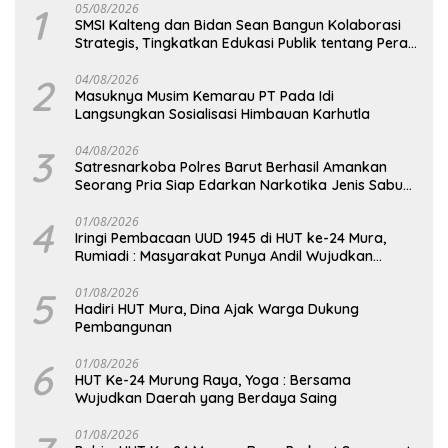
1
05/08/2026
SMSI Kalteng dan Bidan Sean Bangun Kolaborasi
Strategis, Tingkatkan Edukasi Publik tentang Peran
DPD RI
2
04/08/2026
Masuknya Musim Kemarau PT Pada Idi
Langsungkan Sosialisasi Himbauan Karhutla
3
04/08/2026
Satresnarkoba Polres Barut Berhasil Amankan
Seorang Pria Siap Edarkan Narkotika Jenis Sabu
Seberat 5,05 Gram
4
01/08/2026
Iringi Pembacaan UUD 1945 di HUT ke-24 Mura,
Rumiadi : Masyarakat Punya Andil Wujudkan
Pembangunan yang Lebih Besar
5
01/08/2026
Hadiri HUT Mura, Dina Ajak Warga Dukung
Pembangunan
6
01/08/2026
HUT Ke-24 Murung Raya, Yoga : Bersama
Wujudkan Daerah yang Berdaya Saing
01/08/2026