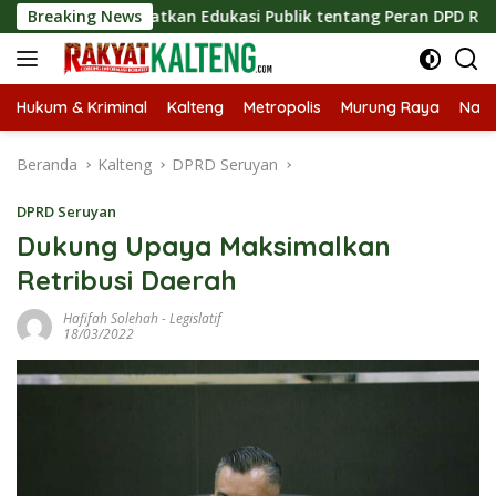
Langsung
 Tingkatkan Edukasi Publik tentang Peran DPD RI
Breaking News
Masu
ke
konten
Hukum & Kriminal
Kalteng
Metropolis
Murung Raya
Nasi
Beranda
Kalteng
DPRD Seruyan
DPRD Seruyan
Dukung Upaya Maksimalkan
Retribusi Daerah
Hafifah Solehah
-
Legislatif
18/03/2022