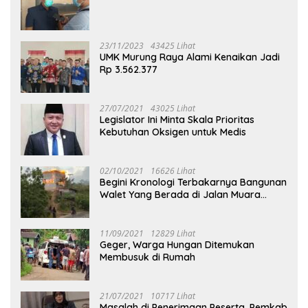
23/11/2023
43425 Lihat
UMK Murung Raya Alami Kenaikan Jadi
Rp 3.562.377
27/07/2021
43025 Lihat
Legislator Ini Minta Skala Prioritas
Kebutuhan Oksigen untuk Medis
02/10/2021
16626 Lihat
Begini Kronologi Terbakarnya Bangunan
Walet Yang Berada di Jalan Muara
Tuhup
11/09/2021
12829 Lihat
Geger, Warga Hungan Ditemukan
Membusuk di Rumah
21/07/2021
10717 Lihat
Masalah di Penerimaan Peserta, Pemkab