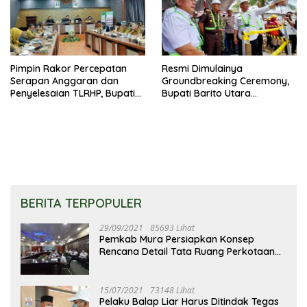
Pimpin Rakor Percepatan
Resmi Dimulainya
Serapan Anggaran dan
Groundbreaking Ceremony,
Penyelesaian TLRHP, Bupati
Bupati Barito Utara
Barito Utara Tegaskan OPD
Sampaikan Wujudkan
Percepat Pelaksanaan
Penataan Kawasan
Program
Perkotaan
BERITA TERPOPULER
29/09/2021
85693 Lihat
Pemkab Mura Persiapkan Konsep
Rencana Detail Tata Ruang Perkotaan
Puruk Cahu
15/07/2021
73148 Lihat
Pelaku Balap Liar Harus Ditindak Tegas