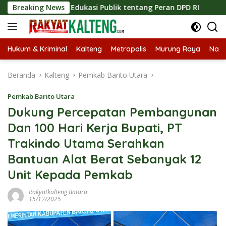
Langsung
an Edukasi Publik tentang Peran DPD RI
Breaking News
Masuknya Musim
ke
konten
Hukum & Kriminal
Kalteng
Metropolis
Murung Raya
Nasi
Beranda
Kalteng
Pemkab Barito Utara
Pemkab Barito Utara
Dukung Percepatan Pembangunan
Dan 100 Hari Kerja Bupati, PT
Trakindo Utama Serahkan
Bantuan Alat Berat Sebanyak 12
Unit Kepada Pemkab
Rakyatkalteng Batara
15/12/2025