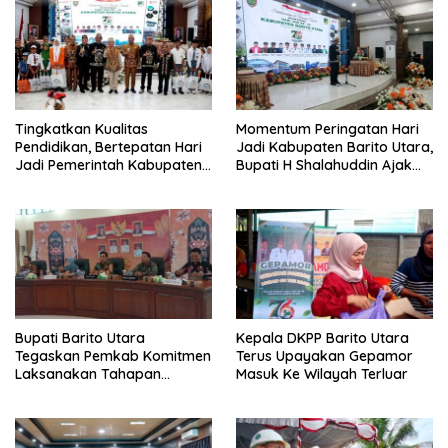
Tingkatkan Kualitas
Momentum Peringatan Hari
Pendidikan, Bertepatan Hari
Jadi Kabupaten Barito Utara,
Jadi Pemerintah Kabupaten
Bupati H Shalahuddin Ajak
Barito Utara Resmi
Masyarakat Perkuat
Lounching SIP Pintar
Persatuan Membangun
Daerah
Bupati Barito Utara
Kepala DKPP Barito Utara
Tegaskan Pemkab Komitmen
Terus Upayakan Gepamor
Laksanakan Tahapan
Masuk Ke Wilayah Terluar
Pengadaan Tanah Secara
Terbuka