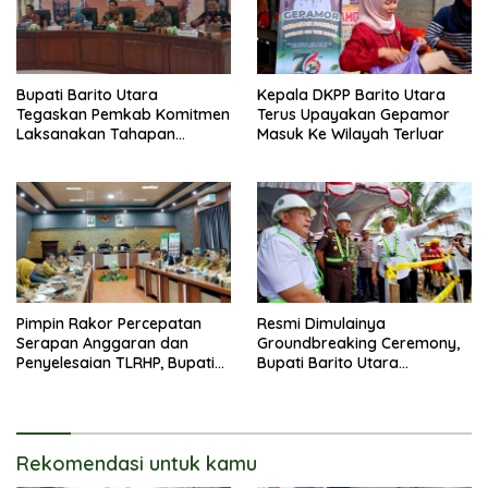
Bupati Barito Utara
Kepala DKPP Barito Utara
Tegaskan Pemkab Komitmen
Terus Upayakan Gepamor
Laksanakan Tahapan
Masuk Ke Wilayah Terluar
Pengadaan Tanah Secara
Terbuka
Pimpin Rakor Percepatan
Resmi Dimulainya
Serapan Anggaran dan
Groundbreaking Ceremony,
Penyelesaian TLRHP, Bupati
Bupati Barito Utara
Barito Utara Tegaskan OPD
Sampaikan Wujudkan
Percepat Pelaksanaan
Penataan Kawasan
Program
Perkotaan
Rekomendasi untuk kamu