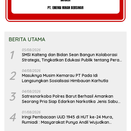
BERITA UTAMA
1
05/08/2026
SMSI Kalteng dan Bidan Sean Bangun Kolaborasi
Strategis, Tingkatkan Edukasi Publik tentang Peran
DPD RI
2
04/08/2026
Masuknya Musim Kemarau PT Pada Idi
Langsungkan Sosialisasi Himbauan Karhutla
3
04/08/2026
Satresnarkoba Polres Barut Berhasil Amankan
Seorang Pria Siap Edarkan Narkotika Jenis Sabu
Seberat 5,05 Gram
4
01/08/2026
Iringi Pembacaan UUD 1945 di HUT ke-24 Mura,
Rumiadi : Masyarakat Punya Andil Wujudkan
Pembangunan yang Lebih Besar