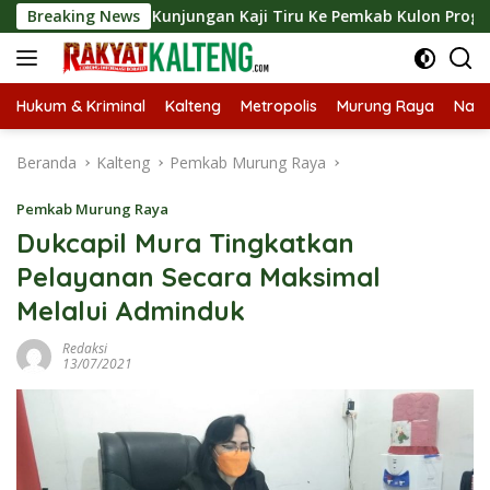
Langsung
ngkan Kunjungan Kaji Tiru Ke Pemkab Kulon Progo
Breaking News
Lang
ke
konten
Hukum & Kriminal
Kalteng
Metropolis
Murung Raya
Nasi
Beranda
Kalteng
Pemkab Murung Raya
Pemkab Murung Raya
Dukcapil Mura Tingkatkan
Pelayanan Secara Maksimal
Melalui Adminduk
Redaksi
13/07/2021