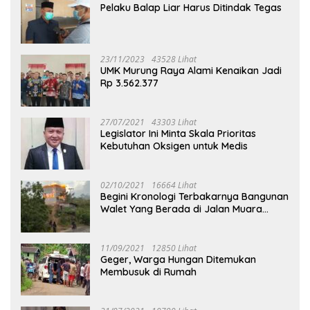
Pelaku Balap Liar Harus Ditindak Tegas
23/11/2023
43528 Lihat
UMK Murung Raya Alami Kenaikan Jadi
Rp 3.562.377
27/07/2021
43303 Lihat
Legislator Ini Minta Skala Prioritas
Kebutuhan Oksigen untuk Medis
02/10/2021
16664 Lihat
Begini Kronologi Terbakarnya Bangunan
Walet Yang Berada di Jalan Muara
Tuhup
11/09/2021
12850 Lihat
Geger, Warga Hungan Ditemukan
Membusuk di Rumah