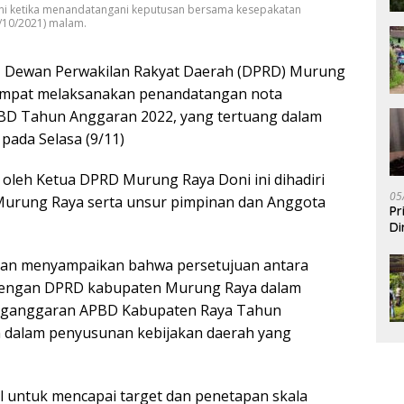
i ketika menandatangani keputusan bersama kesepakatan
/10/2021) malam.
–
Dewan Perwakilan Rakyat Daerah (DPRD) Murung
empat melaksanakan penandatangan nota
D Tahun Anggaran 2022, yang tertuang dalam
 pada Selasa (9/11)
oleh Ketua DPRD Murung Raya Doni ini dihadiri
05
 Murung Raya serta unsur pimpinan dan Anggota
Pr
Di
jan menyampaikan bahwa persetujuan antara
dengan DPRD kabupaten Murung Raya dalam
nganggaran APBD Kabupaten Raya Tahun
 dalam penyusunan kebijakan daerah yang
l untuk mencapai target dan penetapan skala