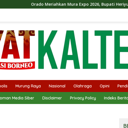
Orado Meriahkan Mura Expo 2026, Bupati Heriyus Ikut Berma
olis
Murung Raya
Nasional
Olahraga
Opini
Pendi
oman Media Siber
Disclaimer
Privacy Policy
Indeks Berit
B