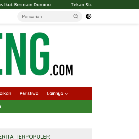
in Domino
Tekan Stunting, Heriyus Ajak Masyarakat Ce
dikan
Peristiwa
Lainnya
a
ERITA TERPOPULER