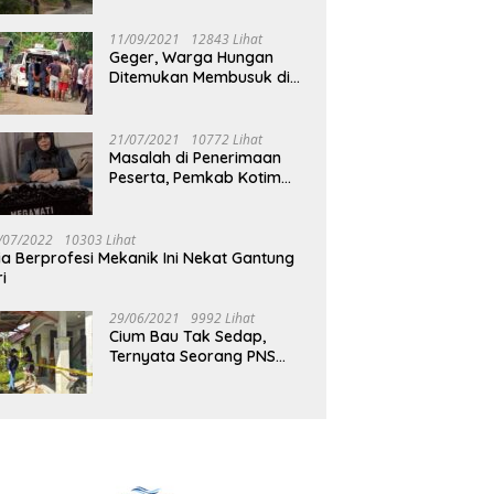
Jalan Muara Tuhup
11/09/2021
12843 Lihat
Geger, Warga Hungan
Ditemukan Membusuk di
Rumah
21/07/2021
10772 Lihat
Masalah di Penerimaan
Peserta, Pemkab Kotim
Harus Cari Solusi
/07/2022
10303 Lihat
ia Berprofesi Mekanik Ini Nekat Gantung
ri
29/06/2021
9992 Lihat
Cium Bau Tak Sedap,
Ternyata Seorang PNS
Aktif di Mura Tewas di
Rumah Kopel