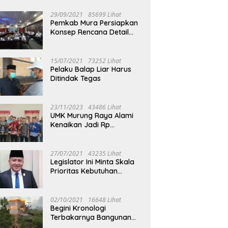
29/09/2021
85699 Lihat
Pemkab Mura Persiapkan
Konsep Rencana Detail
Tata Ruang Perkotaan
Puruk Cahu
15/07/2021
73252 Lihat
Pelaku Balap Liar Harus
Ditindak Tegas
23/11/2023
43486 Lihat
UMK Murung Raya Alami
Kenaikan Jadi Rp
3.562.377
27/07/2021
43235 Lihat
Legislator Ini Minta Skala
Prioritas Kebutuhan
Oksigen untuk Medis
02/10/2021
16648 Lihat
Begini Kronologi
Terbakarnya Bangunan
Walet Yang Berada di