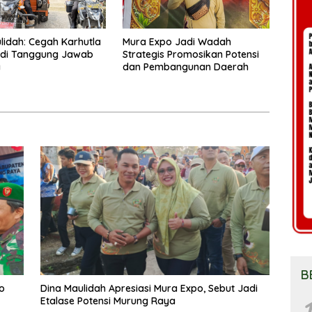
lidah: Cegah Karhutla
Mura Expo Jadi Wadah
adi Tanggung Jawab
Strategis Promosikan Potensi
a
dan Pembangunan Daerah
B
o
Dina Maulidah Apresiasi Mura Expo, Sebut Jadi
1
Etalase Potensi Murung Raya