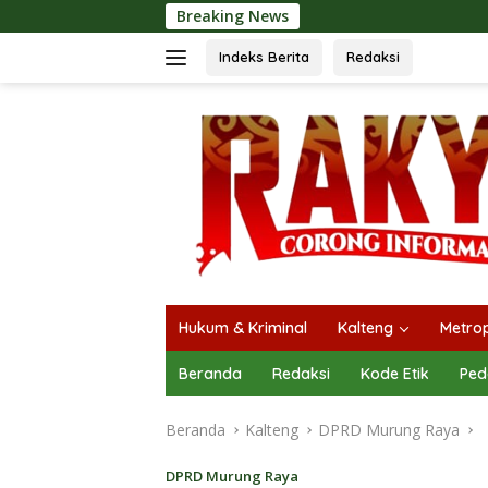
Langsung
Breaking News
ke
konten
Indeks Berita
Redaksi
Hukum & Kriminal
Kalteng
Metrop
Beranda
Redaksi
Kode Etik
Ped
Beranda
Kalteng
DPRD Murung Raya
DPRD Murung Raya