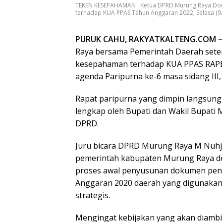
TEKEN KESEPAHAMAN : Ketua DPRD Murung Raya Don
terhadap KUA PPAS Tahun Anggaran 2022, Selasa (9
PURUK CAHU, RAKYATKALTENG.COM 
Raya bersama Pemerintah Daerah set
kesepahaman terhadap KUA PPAS RAPB
agenda Paripurna ke-6 masa sidang III,
Rapat paripurna yang dimpin langsung 
lengkap oleh Bupati dan Wakil Bupati
DPRD.
Juru bicara DPRD Murung Raya M Nuh
pemerintah kabupaten Murung Raya 
proses awal penyusunan dokumen pe
Anggaran 2020 daerah yang digunakan
strategis.
Mengingat kebijakan yang akan diambi