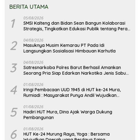
BERITA UTAMA
1
05/08/2026
SMSI Kalteng dan Bidan Sean Bangun Kolaborasi
Strategis, Tingkatkan Edukasi Publik tentang Peran
DPD RI
2
04/08/2026
Masuknya Musim Kemarau PT Pada Idi
Langsungkan Sosialisasi Himbauan Karhutla
3
04/08/2026
Satresnarkoba Polres Barut Berhasil Amankan
Seorang Pria Siap Edarkan Narkotika Jenis Sabu
Seberat 5,05 Gram
4
01/08/2026
Iringi Pembacaan UUD 1945 di HUT ke-24 Mura,
Rumiadi : Masyarakat Punya Andil Wujudkan
Pembangunan yang Lebih Besar
5
01/08/2026
Hadiri HUT Mura, Dina Ajak Warga Dukung
Pembangunan
6
01/08/2026
HUT Ke-24 Murung Raya, Yoga : Bersama
Wujudkan Daerah yang Berdaya Saing