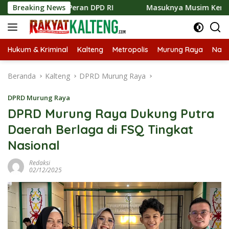
Langsung
ntang Peran DPD RI
Breaking News
Masuknya Musim Kemarau PT Pada Id
ke
konten
Hukum & Kriminal
Kalteng
Metropolis
Murung Raya
Nasi
Beranda
Kalteng
DPRD Murung Raya
DPRD Murung Raya
DPRD Murung Raya Dukung Putra
Daerah Berlaga di FSQ Tingkat
Nasional
Redaksi
02/12/2025