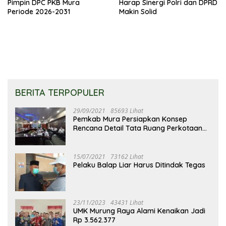
Pimpin DPC PKB Mura
Harap Sinergi Polri dan DPRD
Periode 2026-2031
Makin Solid
BERITA TERPOPULER
29/09/2021
85693 Lihat
Pemkab Mura Persiapkan Konsep
Rencana Detail Tata Ruang Perkotaan
Puruk Cahu
15/07/2021
73162 Lihat
Pelaku Balap Liar Harus Ditindak Tegas
23/11/2023
43431 Lihat
UMK Murung Raya Alami Kenaikan Jadi
Rp 3.562.377