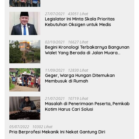
27/07/2021
43051 Lihat
Legislator Ini Minta Skala Prioritas
Kebutuhan Oksigen untuk Medis
02/10/2021
16627 Lihat
Begini Kronologi Terbakarnya Bangunan
Walet Yang Berada di Jalan Muara
Tuhup
11/09/2021
12830 Lihat
Geger, Warga Hungan Ditemukan
Membusuk di Rumah
21/07/2021
10719 Lihat
Masalah di Penerimaan Peserta, Pemkab
Kotim Harus Cari Solusi
05/07/2022
10302 Lihat
Pria Berprofesi Mekanik Ini Nekat Gantung Diri