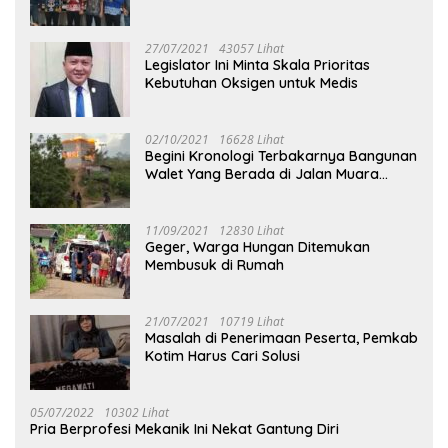
27/07/2021
43057 Lihat
Legislator Ini Minta Skala Prioritas
Kebutuhan Oksigen untuk Medis
02/10/2021
16628 Lihat
Begini Kronologi Terbakarnya Bangunan
Walet Yang Berada di Jalan Muara
Tuhup
11/09/2021
12830 Lihat
Geger, Warga Hungan Ditemukan
Membusuk di Rumah
21/07/2021
10719 Lihat
Masalah di Penerimaan Peserta, Pemkab
Kotim Harus Cari Solusi
05/07/2022
10302 Lihat
Pria Berprofesi Mekanik Ini Nekat Gantung Diri