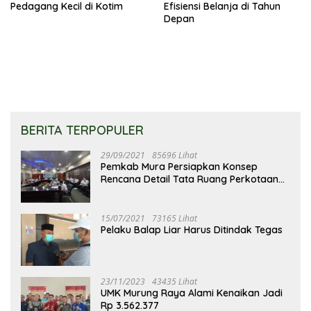
Pedagang Kecil di Kotim
Efisiensi Belanja di Tahun
Depan
BERITA TERPOPULER
29/09/2021
85696 Lihat
Pemkab Mura Persiapkan Konsep
Rencana Detail Tata Ruang Perkotaan
Puruk Cahu
15/07/2021
73165 Lihat
Pelaku Balap Liar Harus Ditindak Tegas
23/11/2023
43435 Lihat
UMK Murung Raya Alami Kenaikan Jadi
Rp 3.562.377