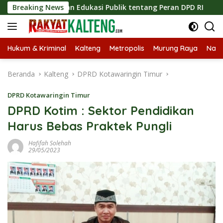
Langsung
Tingkatkan Edukasi Publik tentang Peran DPD RI
Breaking News
Masukn
ke
konten
Hukum & Kriminal
Kalteng
Metropolis
Murung Raya
Nasi
Beranda
Kalteng
DPRD Kotawaringin Timur
DPRD Kotawaringin Timur
DPRD Kotim : Sektor Pendidikan
Harus Bebas Praktek Pungli
Hafifah Solehah
29/05/2023