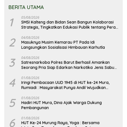
BERITA UTAMA
1
05/08/2026
SMSI Kalteng dan Bidan Sean Bangun Kolaborasi
Strategis, Tingkatkan Edukasi Publik tentang Peran
DPD RI
2
04/08/2026
Masuknya Musim Kemarau PT Pada Idi
Langsungkan Sosialisasi Himbauan Karhutla
3
04/08/2026
Satresnarkoba Polres Barut Berhasil Amankan
Seorang Pria Siap Edarkan Narkotika Jenis Sabu
Seberat 5,05 Gram
4
01/08/2026
Iringi Pembacaan UUD 1945 di HUT ke-24 Mura,
Rumiadi : Masyarakat Punya Andil Wujudkan
Pembangunan yang Lebih Besar
5
01/08/2026
Hadiri HUT Mura, Dina Ajak Warga Dukung
Pembangunan
6
01/08/2026
HUT Ke-24 Murung Raya, Yoga : Bersama