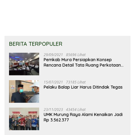
Stunting
BERITA TERPOPULER
29/09/2021
85696 Lihat
Pemkab Mura Persiapkan Konsep
Rencana Detail Tata Ruang Perkotaan
Puruk Cahu
15/07/2021
73185 Lihat
Pelaku Balap Liar Harus Ditindak Tegas
23/11/2023
43454 Lihat
UMK Murung Raya Alami Kenaikan Jadi
Rp 3.562.377