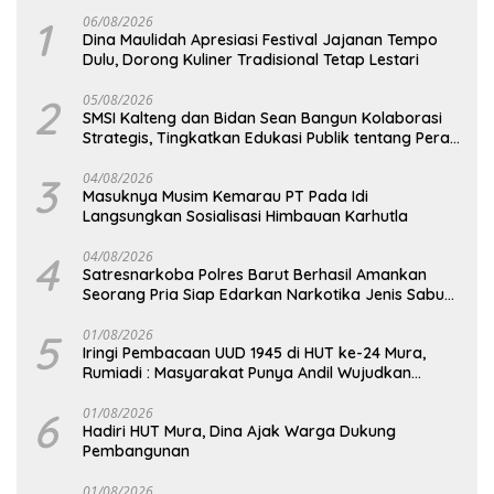
1
06/08/2026
Dina Maulidah Apresiasi Festival Jajanan Tempo
Dulu, Dorong Kuliner Tradisional Tetap Lestari
2
05/08/2026
SMSI Kalteng dan Bidan Sean Bangun Kolaborasi
Strategis, Tingkatkan Edukasi Publik tentang Peran
DPD RI
3
04/08/2026
Masuknya Musim Kemarau PT Pada Idi
Langsungkan Sosialisasi Himbauan Karhutla
4
04/08/2026
Satresnarkoba Polres Barut Berhasil Amankan
Seorang Pria Siap Edarkan Narkotika Jenis Sabu
Seberat 5,05 Gram
5
01/08/2026
Iringi Pembacaan UUD 1945 di HUT ke-24 Mura,
Rumiadi : Masyarakat Punya Andil Wujudkan
Pembangunan yang Lebih Besar
6
01/08/2026
Hadiri HUT Mura, Dina Ajak Warga Dukung
Pembangunan
01/08/2026