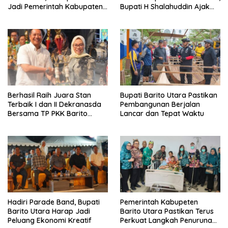
Jadi Pemerintah Kabupaten
Bupati H Shalahuddin Ajak
Barito Utara Resmi
Masyarakat Perkuat
Lounching SIP Pintar
Persatuan Membangun
Daerah
Berhasil Raih Juara Stan
Bupati Barito Utara Pastikan
Terbaik I dan II Dekranasda
Pembangunan Berjalan
Bersama TP PKK Barito
Lancar dan Tepat Waktu
Utara Terus Tingkatkan
Pembinaan UMKM
Hadiri Parade Band, Bupati
Pemerintah Kabupeten
Barito Utara Harap Jadi
Barito Utara Pastikan Terus
Peluang Ekonomi Kreatif
Perkuat Langkah Penurunan