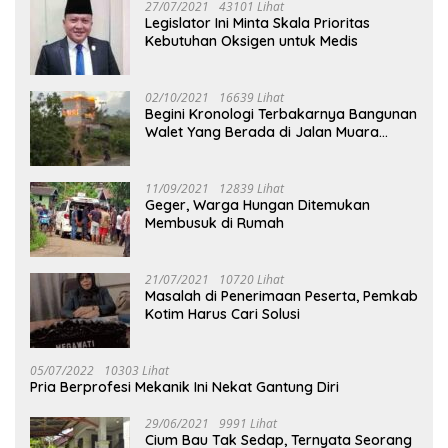
27/07/2021
43101 Lihat
Legislator Ini Minta Skala Prioritas
Kebutuhan Oksigen untuk Medis
02/10/2021
16639 Lihat
Begini Kronologi Terbakarnya Bangunan
Walet Yang Berada di Jalan Muara
Tuhup
11/09/2021
12839 Lihat
Geger, Warga Hungan Ditemukan
Membusuk di Rumah
21/07/2021
10720 Lihat
Masalah di Penerimaan Peserta, Pemkab
Kotim Harus Cari Solusi
05/07/2022
10303 Lihat
Pria Berprofesi Mekanik Ini Nekat Gantung Diri
29/06/2021
9991 Lihat
Cium Bau Tak Sedap, Ternyata Seorang