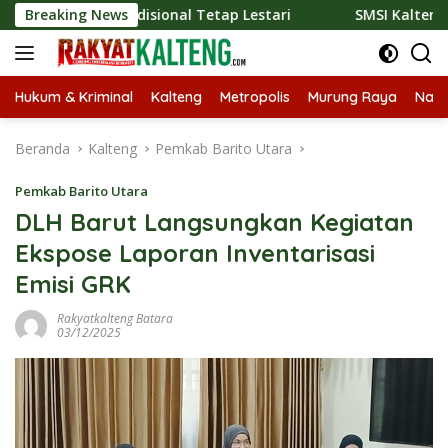
Langsung
iner Tradisional Tetap Lestari
Breaking News
SMSI Kalteng dan Bidan 
ke
konten
Hukum & Kriminal
Kalteng
Metropolis
Murung Raya
Nasi
Beranda
Kalteng
Pemkab Barito Utara
Pemkab Barito Utara
DLH Barut Langsungkan Kegiatan
Ekspose Laporan Inventarisasi
Emisi GRK
Rakyatkalteng Batara
03/12/2025