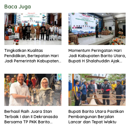
Baca Juga
Tingkatkan Kualitas
Momentum Peringatan Hari
Pendidikan, Bertepatan Hari
Jadi Kabupaten Barito Utara,
Jadi Pemerintah Kabupaten
Bupati H Shalahuddin Ajak
Barito Utara Resmi
Masyarakat Perkuat
Lounching SIP Pintar
Persatuan Membangun
Daerah
Berhasil Raih Juara Stan
Bupati Barito Utara Pastikan
Terbaik I dan II Dekranasda
Pembangunan Berjalan
Bersama TP PKK Barito
Lancar dan Tepat Waktu
Utara Terus Tingkatkan