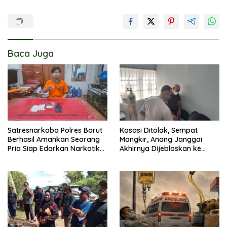
Baca Juga
Satresnarkoba Polres Barut
Kasasi Ditolak, Sempat
Berhasil Amankan Seorang
Mangkir, Anang Janggai
Pria Siap Edarkan Narkotika
Akhirnya Dijebloskan ke
Jenis Sabu Seberat 5,05
Lapas Sampit
Gram