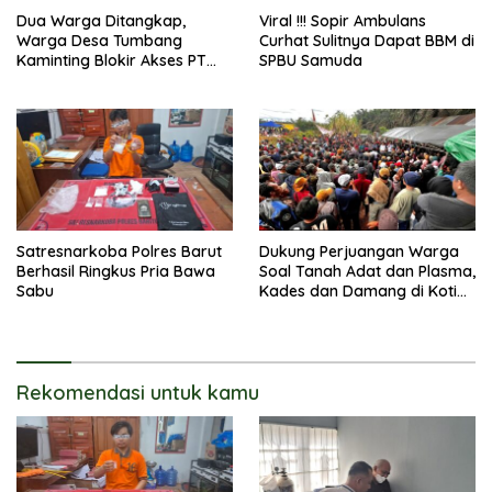
Dua Warga Ditangkap,
Viral !!! Sopir Ambulans
Warga Desa Tumbang
Curhat Sulitnya Dapat BBM di
Kaminting Blokir Akses PT
SPBU Samuda
AWL dan Tuntut Pembebasan
Satresnarkoba Polres Barut
Dukung Perjuangan Warga
Berhasil Ringkus Pria Bawa
Soal Tanah Adat dan Plasma,
Sabu
Kades dan Damang di Kotim
Berujung Digugat Rp100
Miliar
Rekomendasi untuk kamu