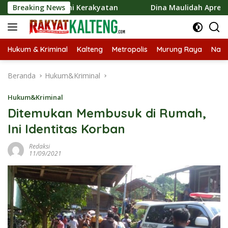
Langsung
Ekonomi Kerakyatan
Breaking News
Dina Maulidah Apresiasi Festival J
ke
konten
Hukum & Kriminal
Kalteng
Metropolis
Murung Raya
Nasi
Beranda
Hukum&Kriminal
Hukum&Kriminal
Ditemukan Membusuk di Rumah,
Ini Identitas Korban
Redaksi
11/09/2021