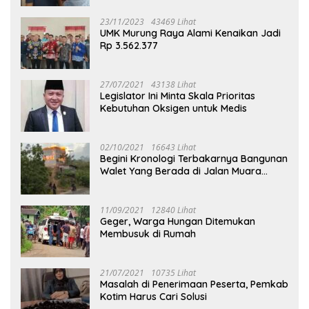
23/11/2023
43469 Lihat
UMK Murung Raya Alami Kenaikan Jadi
Rp 3.562.377
27/07/2021
43138 Lihat
Legislator Ini Minta Skala Prioritas
Kebutuhan Oksigen untuk Medis
02/10/2021
16643 Lihat
Begini Kronologi Terbakarnya Bangunan
Walet Yang Berada di Jalan Muara
Tuhup
11/09/2021
12840 Lihat
Geger, Warga Hungan Ditemukan
Membusuk di Rumah
21/07/2021
10735 Lihat
Masalah di Penerimaan Peserta, Pemkab
Kotim Harus Cari Solusi