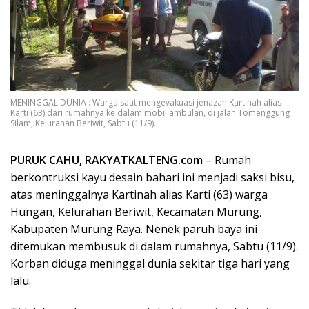
MENINGGAL DUNIA : Warga saat mengevakuasi jenazah Kartinah alias
Karti (63) dari rumahnya ke dalam mobil ambulan, di jalan Tomenggung
Silam, Kelurahan Beriwit, Sabtu (11/9).
PURUK CAHU, RAKYATKALTENG.com
– Rumah
berkontruksi kayu desain bahari ini menjadi saksi bisu,
atas meninggalnya Kartinah alias Karti (63) warga
Hungan, Kelurahan Beriwit, Kecamatan Murung,
Kabupaten Murung Raya. Nenek paruh baya ini
ditemukan membusuk di dalam rumahnya, Sabtu (11/9).
Korban diduga meninggal dunia sekitar tiga hari yang
lalu.