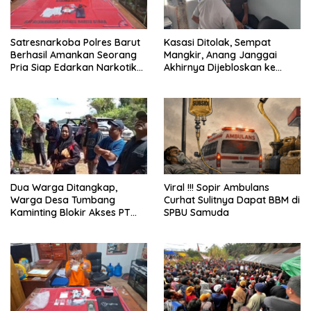
Satresnarkoba Polres Barut
Kasasi Ditolak, Sempat
Berhasil Amankan Seorang
Mangkir, Anang Janggai
Pria Siap Edarkan Narkotika
Akhirnya Dijebloskan ke
Jenis Sabu Seberat 5,05
Lapas Sampit
Gram
Dua Warga Ditangkap,
Viral !!! Sopir Ambulans
Warga Desa Tumbang
Curhat Sulitnya Dapat BBM di
Kaminting Blokir Akses PT
SPBU Samuda
AWL dan Tuntut Pembebasan