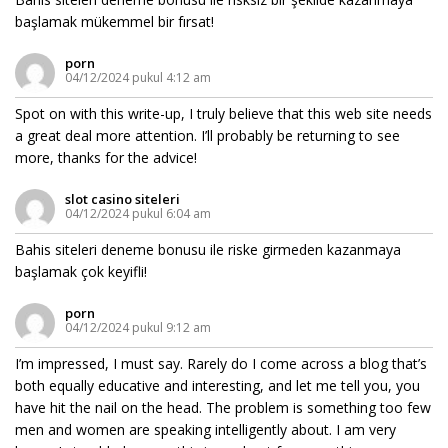
başlamak mükemmel bir fırsat!
porn
04/12/2024 pukul 4:12 am
Spot on with this write-up, I truly believe that this web site needs
a great deal more attention. I’ll probably be returning to see
more, thanks for the advice!
slot casino siteleri
04/12/2024 pukul 6:04 am
Bahis siteleri deneme bonusu ile riske girmeden kazanmaya
başlamak çok keyifli!
porn
04/12/2024 pukul 9:12 am
I’m impressed, I must say. Rarely do I come across a blog that’s
both equally educative and interesting, and let me tell you, you
have hit the nail on the head. The problem is something too few
men and women are speaking intelligently about. I am very