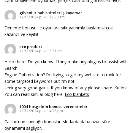
Canlı krupiyelerle oynamak, gerçek casinoda gibi hissettiriyor.
güvenilir bahis siteleri şikayetvar
12/11/2024 pukul 12:30 am
Deneme bonusu ile oyunlara sıfır yatırımla başlamak çok
kazançlı ve keyifli!
eco product
12/11/2024 pukul 3:31 am
Hello there! Do you know if they make any plugins to assist with
Search
Engine Optimization? I’m trying to get my website to rank for
some targeted keywords but I’m not
seeing very good gains. If you know of any please share. Kudos!
You can read similar blog here:
Eco blankets
100tl hosgeldin bonusu veren siteler
12/11/2024 pukul 4:28 pm
Casino’nun sunduğu bonuslar, slotlarda daha uzun süre
oynamamı sağlıyor.