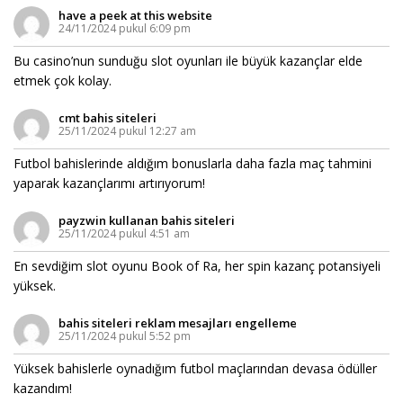
have a peek at this website
24/11/2024 pukul 6:09 pm
Bu casino’nun sunduğu slot oyunları ile büyük kazançlar elde
etmek çok kolay.
cmt bahis siteleri
25/11/2024 pukul 12:27 am
Futbol bahislerinde aldığım bonuslarla daha fazla maç tahmini
yaparak kazançlarımı artırıyorum!
payzwin kullanan bahis siteleri
25/11/2024 pukul 4:51 am
En sevdiğim slot oyunu Book of Ra, her spin kazanç potansiyeli
yüksek.
bahis siteleri reklam mesajları engelleme
25/11/2024 pukul 5:52 pm
Yüksek bahislerle oynadığım futbol maçlarından devasa ödüller
kazandım!