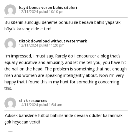
kayıt bonus veren bahis siteleri
12/11/2024 pukul 10:10 pm
Bu sitenin sunduğu deneme bonusu ile bedava bahis yaparak
büyük kazanç elde ettim!
tiktok download without watermark
12/11/2024 pukul 11:20 pm
I’m impressed, I must say. Rarely do I encounter a blog that’s
equally educative and amusing, and let me tell you, you have hit
the nail on the head. The problem is something that not enough
men and women are speaking intelligently about. Now i’m very
happy that I found this in my hunt for something concerning
this.
click resources
14/11/2024 pukul 1:54 am
Yüksek bahislerle futbol bahislerinde devasa ödüller kazanmak
çok heyecan verici!