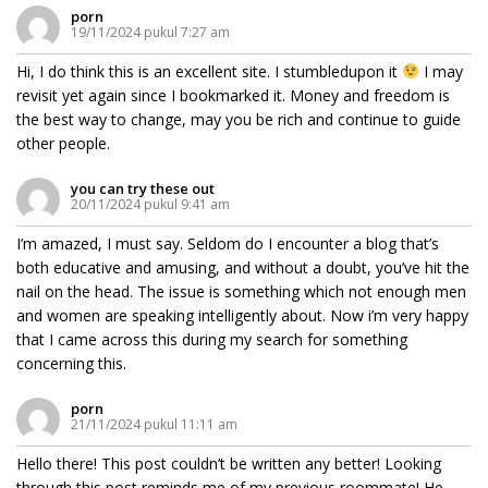
porn
19/11/2024 pukul 7:27 am
Hi, I do think this is an excellent site. I stumbledupon it
I may
revisit yet again since I bookmarked it. Money and freedom is
the best way to change, may you be rich and continue to guide
other people.
you can try these out
20/11/2024 pukul 9:41 am
I’m amazed, I must say. Seldom do I encounter a blog that’s
both educative and amusing, and without a doubt, you’ve hit the
nail on the head. The issue is something which not enough men
and women are speaking intelligently about. Now i’m very happy
that I came across this during my search for something
concerning this.
porn
21/11/2024 pukul 11:11 am
Hello there! This post couldn’t be written any better! Looking
through this post reminds me of my previous roommate! He