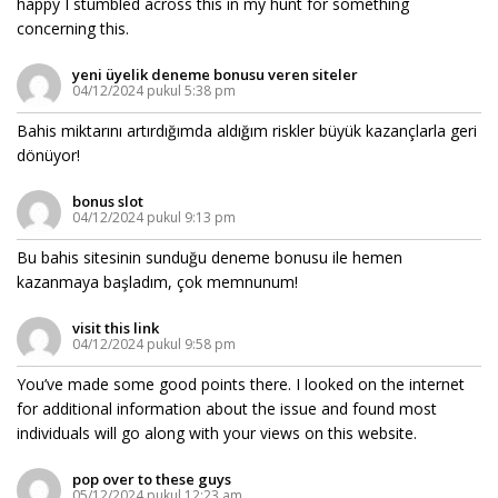
happy I stumbled across this in my hunt for something
concerning this.
yeni üyelik deneme bonusu veren siteler
04/12/2024 pukul 5:38 pm
Bahis miktarını artırdığımda aldığım riskler büyük kazançlarla geri
dönüyor!
bonus slot
04/12/2024 pukul 9:13 pm
Bu bahis sitesinin sunduğu deneme bonusu ile hemen
kazanmaya başladım, çok memnunum!
visit this link
04/12/2024 pukul 9:58 pm
You’ve made some good points there. I looked on the internet
for additional information about the issue and found most
individuals will go along with your views on this website.
pop over to these guys
05/12/2024 pukul 12:23 am