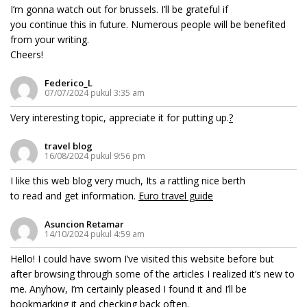
I’m gonna watch out for brussels. I’ll be grateful if
you continue this in future. Numerous people will be benefited
from your writing.
Cheers!
Federico_L
07/07/2024 pukul 3:35 am
Very interesting topic, appreciate it for putting up.
?
travel blog
16/08/2024 pukul 9:56 pm
I like this web blog very much, Its a rattling nice berth
to read and get information.
Euro travel guide
Asuncion Retamar
14/10/2024 pukul 4:59 am
Hello! I could have sworn I’ve visited this website before but
after browsing through some of the articles I realized it’s new to
me. Anyhow, I’m certainly pleased I found it and I’ll be
bookmarking it and checking back often.