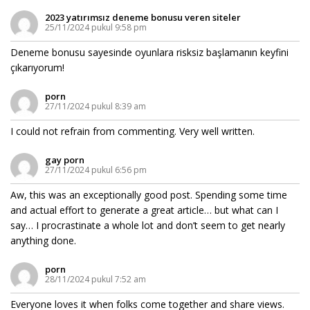
2023 yatırımsız deneme bonusu veren siteler
25/11/2024 pukul 9:58 pm
Deneme bonusu sayesinde oyunlara risksiz başlamanın keyfini
çıkarıyorum!
porn
27/11/2024 pukul 8:39 am
I could not refrain from commenting. Very well written.
gay porn
27/11/2024 pukul 6:56 pm
Aw, this was an exceptionally good post. Spending some time
and actual effort to generate a great article… but what can I
say… I procrastinate a whole lot and don’t seem to get nearly
anything done.
porn
28/11/2024 pukul 7:52 am
Everyone loves it when folks come together and share views.