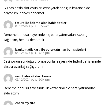
Bu casino’da slot oyunları oynayarak her gün kazanç elde
ediyorum, herkes denemeli!
fatura ile ödeme alan bahis siteleri
05/12/2024 pukul 5:58 am
Deneme bonusu sayesinde hiç para yatırmadan kazanç
sağladım, herkes denemeli!
bankamatik kartı ile para yatırılan bahis siteleri
05/12/2024 pukul 6:15 pm
Casino’nun sunduğu promosyonlar sayesinde futbol bahislerinde
ekstra avantaj sağlıyorum!
yeni bahis siteleri bonus
05/12/2024 pukul 9:34 pm
Deneme bonusu sayesinde ilk kazancımı hiç para yatırmadan
elde ettim!
check my site