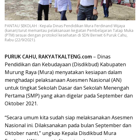
PANTAU SEKOLAH : Kepala Dinas Pendidikan Mura Ferdinand Wijaya
(kanan) turut memantau pelaksanaan kegiatan Pembelajaran Tatap Muka
(PTM) sesuai dengan protokol kesehatan di SDN Beriwit 6 Puruk Cahu,
Rabu (22/9/2021).
PURUK CAHU, RAKYATKALTENG.com
– Dinas
Pendidikan dan Kebudayaan (Disdikbud) Kabupaten
Murung Raya (Mura) menyatakan kesiapan dalam
menghadapi pelaksanaan Asesmen Nasional (AN)
untuk tingkat Sekolah Dasar dan Sekolah Menengah
Pertama (SMP) yang akan digelar pada September dan
Oktober 2021.
“Secara umum kita sudah siap melaksanakan Asesmen
Nasional ini. Dilaksanakan pada bulan September dan
Oktober nanti,” ungkap Kepala Disdikbud Mura