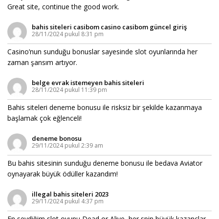
Great site, continue the good work.
bahis siteleri casibom casino casibom güncel giriş
28/11/2024 pukul 8:31 pm
Casino’nun sunduğu bonuslar sayesinde slot oyunlarında her
zaman şansım artıyor.
belge evrak istemeyen bahis siteleri
28/11/2024 pukul 11:39 pm
Bahis siteleri deneme bonusu ile risksiz bir şekilde kazanmaya
başlamak çok eğlenceli!
deneme bonosu
29/11/2024 pukul 2:39 am
Bu bahis sitesinin sunduğu deneme bonusu ile bedava Aviator
oynayarak büyük ödüller kazandım!
illegal bahis siteleri 2023
29/11/2024 pukul 4:37 pm
En sevdiğim slot oyunu Dead or Alive, her spin büyük kazançlar