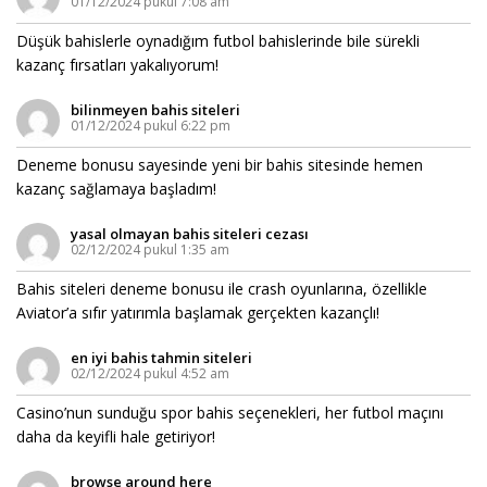
01/12/2024 pukul 7:08 am
Düşük bahislerle oynadığım futbol bahislerinde bile sürekli
kazanç fırsatları yakalıyorum!
bilinmeyen bahis siteleri
01/12/2024 pukul 6:22 pm
Deneme bonusu sayesinde yeni bir bahis sitesinde hemen
kazanç sağlamaya başladım!
yasal olmayan bahis siteleri cezası
02/12/2024 pukul 1:35 am
Bahis siteleri deneme bonusu ile crash oyunlarına, özellikle
Aviator’a sıfır yatırımlа başlamak gerçekten kazançlı!
en iyi bahis tahmin siteleri
02/12/2024 pukul 4:52 am
Casino’nun sunduğu spor bahis seçenekleri, her futbol maçını
daha da keyifli hale getiriyor!
browse around here