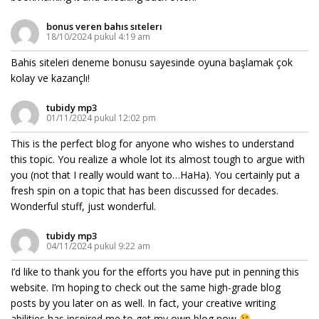
bonus veren bahıs sıtelerı
18/10/2024 pukul 4:19 am
Bahis siteleri deneme bonusu sayesinde oyuna başlamak çok
kolay ve kazançlı!
tubidy mp3
01/11/2024 pukul 12:02 pm
This is the perfect blog for anyone who wishes to understand
this topic. You realize a whole lot its almost tough to argue with
you (not that I really would want to…HaHa). You certainly put a
fresh spin on a topic that has been discussed for decades.
Wonderful stuff, just wonderful.
tubidy mp3
04/11/2024 pukul 9:22 am
I’d like to thank you for the efforts you have put in penning this
website. I’m hoping to check out the same high-grade blog
posts by you later on as well. In fact, your creative writing
abilities has inspired me to get my own blog now