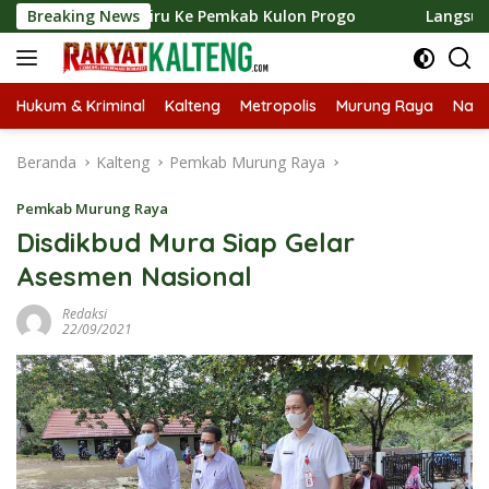
Langsung
iru Ke Pemkab Kulon Progo
Breaking News
Langsungkan Kaji Tiru, Bu
ke
konten
Hukum & Kriminal
Kalteng
Metropolis
Murung Raya
Nasi
Beranda
Kalteng
Pemkab Murung Raya
Pemkab Murung Raya
Disdikbud Mura Siap Gelar
Asesmen Nasional
Redaksi
22/09/2021