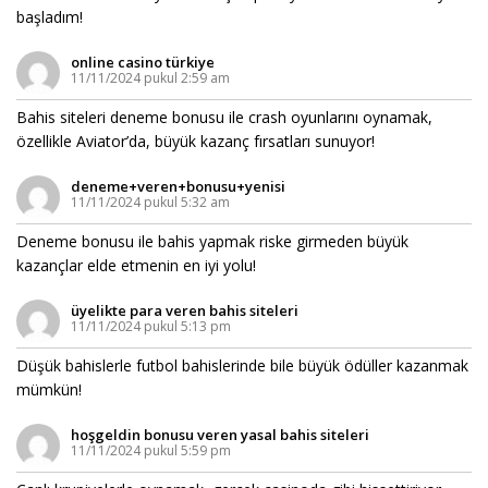
başladım!
online casino türkiye
11/11/2024 pukul 2:59 am
Bahis siteleri deneme bonusu ile crash oyunlarını oynamak,
özellikle Aviator’da, büyük kazanç fırsatları sunuyor!
deneme+veren+bonusu+yenisi
11/11/2024 pukul 5:32 am
Deneme bonusu ile bahis yapmak riske girmeden büyük
kazançlar elde etmenin en iyi yolu!
üyelikte para veren bahis siteleri
11/11/2024 pukul 5:13 pm
Düşük bahislerle futbol bahislerinde bile büyük ödüller kazanmak
mümkün!
hoşgeldin bonusu veren yasal bahis siteleri
11/11/2024 pukul 5:59 pm