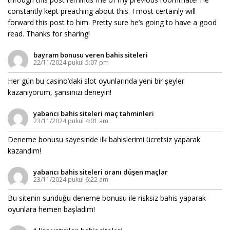
constantly kept preaching about this. I most certainly will
forward this post to him. Pretty sure he’s going to have a good
read. Thanks for sharing!
bayram bonusu veren bahis siteleri
22/11/2024 pukul 5:07 pm
Her gün bu casino’daki slot oyunlarında yeni bir şeyler
kazanıyorum, şansınızı deneyin!
yabancı bahis siteleri maç tahminleri
23/11/2024 pukul 4:01 am
Deneme bonusu sayesinde ilk bahislerimi ücretsiz yaparak
kazandım!
yabancı bahis siteleri oranı düşen maçlar
23/11/2024 pukul 6:22 am
Bu sitenin sunduğu deneme bonusu ile risksiz bahis yaparak
oyunlara hemen başladım!