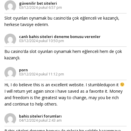
güvenilir bet siteleri
03/12/2024 pukul 6:57 pm
Slot oyunları oynamak bu casino’da çok eğlenceli ve kazançlı,
herkese tavsiye ederim.
canlı bahis siteleri deneme bonusu verenler
03/12/2024 pukul 10:50 pm
Bu casino’da slot oyunları oynamak hem eğlenceli hem de çok
kazançlı.
porn
03/12/2024 pukul 11:12 pm
Hi, I do believe this is an excellent website. I stumbledupon it
I will return yet again since i have saved as a favorite it. Money
and freedom is the greatest way to change, may you be rich
and continue to help others.
bahis siteleri forumları
04/12/2024 pukul 2:43 am
Bahis siteleri deneme bonusu ile risksiz bir şekilde kazanmaya