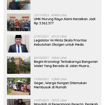
23/11/2023
43468 Lihat
UMK Murung Raya Alami Kenaikan Jadi
Rp 3.562.377
27/07/2021
43132 Lihat
Legislator Ini Minta Skala Prioritas
Kebutuhan Oksigen untuk Medis
02/10/2021
16643 Lihat
Begini Kronologi Terbakarnya Bangunan
Walet Yang Berada di Jalan Muara
Tuhup
11/09/2021
12840 Lihat
Geger, Warga Hungan Ditemukan
Membusuk di Rumah
21/07/2021
10731 Lihat
Masalah di Penerimaan Peserta, Pemkab