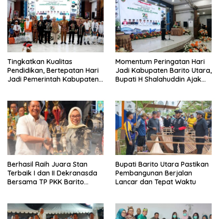
Tingkatkan Kualitas
Momentum Peringatan Hari
Pendidikan, Bertepatan Hari
Jadi Kabupaten Barito Utara,
Jadi Pemerintah Kabupaten
Bupati H Shalahuddin Ajak
Barito Utara Resmi
Masyarakat Perkuat
Lounching SIP Pintar
Persatuan Membangun
Daerah
Berhasil Raih Juara Stan
Bupati Barito Utara Pastikan
Terbaik I dan II Dekranasda
Pembangunan Berjalan
Bersama TP PKK Barito
Lancar dan Tepat Waktu
Utara Terus Tingkatkan
Pembinaan UMKM