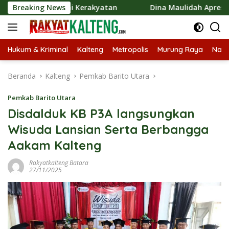
Langsung
konomi Kerakyatan
Breaking News
Dina Maulidah Apresiasi Festival Ja
ke
konten
Hukum & Kriminal
Kalteng
Metropolis
Murung Raya
Nasi
Beranda
Kalteng
Pemkab Barito Utara
Pemkab Barito Utara
Disdalduk KB P3A langsungkan
Wisuda Lansian Serta Berbangga
Aakam Kalteng
Rakyatkalteng Batara
27/11/2025