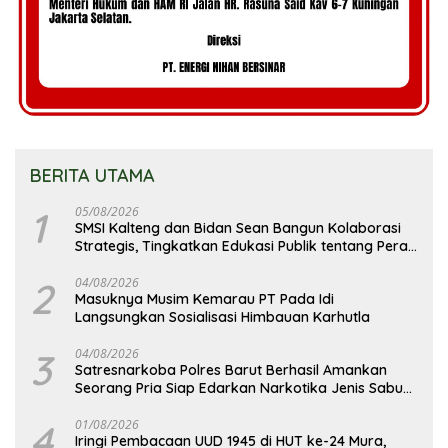
BERITA UTAMA
1
05/08/2026
SMSI Kalteng dan Bidan Sean Bangun Kolaborasi
Strategis, Tingkatkan Edukasi Publik tentang Peran
DPD RI
2
04/08/2026
Masuknya Musim Kemarau PT Pada Idi
Langsungkan Sosialisasi Himbauan Karhutla
3
04/08/2026
Satresnarkoba Polres Barut Berhasil Amankan
Seorang Pria Siap Edarkan Narkotika Jenis Sabu
Seberat 5,05 Gram
4
01/08/2026
Iringi Pembacaan UUD 1945 di HUT ke-24 Mura,