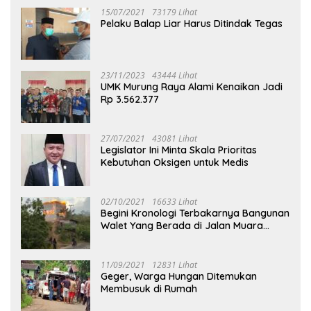
15/07/2021
73179 Lihat
Pelaku Balap Liar Harus Ditindak Tegas
23/11/2023
43444 Lihat
UMK Murung Raya Alami Kenaikan Jadi
Rp 3.562.377
27/07/2021
43081 Lihat
Legislator Ini Minta Skala Prioritas
Kebutuhan Oksigen untuk Medis
02/10/2021
16633 Lihat
Begini Kronologi Terbakarnya Bangunan
Walet Yang Berada di Jalan Muara
Tuhup
11/09/2021
12831 Lihat
Geger, Warga Hungan Ditemukan
Membusuk di Rumah