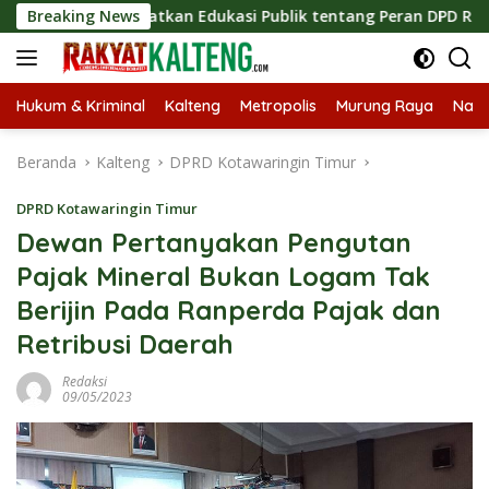
Langsung
s, Tingkatkan Edukasi Publik tentang Peran DPD RI
Breaking News
Mas
ke
konten
Hukum & Kriminal
Kalteng
Metropolis
Murung Raya
Nasi
Beranda
Kalteng
DPRD Kotawaringin Timur
DPRD Kotawaringin Timur
Dewan Pertanyakan Pengutan
Pajak Mineral Bukan Logam Tak
Berijin Pada Ranperda Pajak dan
Retribusi Daerah
Redaksi
09/05/2023