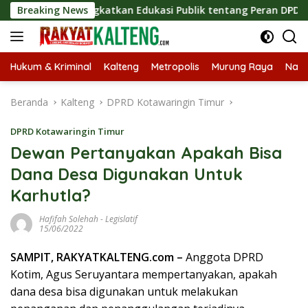
Langsung
tegis, Tingkatkan Edukasi Publik tentang Peran DPD RI
Breaking News
ke
konten
Hukum & Kriminal
Kalteng
Metropolis
Murung Raya
Nasi
Beranda
Kalteng
DPRD Kotawaringin Timur
DPRD Kotawaringin Timur
Dewan Pertanyakan Apakah Bisa
Dana Desa Digunakan Untuk
Karhutla?
Hafifah Solehah
-
Legislatif
15/06/2022
SAMPIT, RAKYATKALTENG.com –
Anggota DPRD
Kotim, Agus Seruyantara mempertanyakan, apakah
dana desa bisa digunakan untuk melakukan