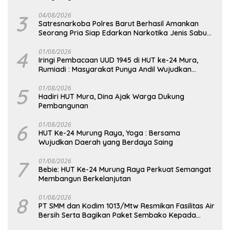
3
04/08/2026
Satresnarkoba Polres Barut Berhasil Amankan
Seorang Pria Siap Edarkan Narkotika Jenis Sabu
Seberat 5,05 Gram
4
01/08/2026
Iringi Pembacaan UUD 1945 di HUT ke-24 Mura,
Rumiadi : Masyarakat Punya Andil Wujudkan
Pembangunan yang Lebih Besar
5
01/08/2026
Hadiri HUT Mura, Dina Ajak Warga Dukung
Pembangunan
6
01/08/2026
HUT Ke-24 Murung Raya, Yoga : Bersama
Wujudkan Daerah yang Berdaya Saing
7
01/08/2026
Bebie: HUT Ke-24 Murung Raya Perkuat Semangat
Membangun Berkelanjutan
8
01/08/2026
PT SMM dan Kodim 1013/Mtw Resmikan Fasilitas Air
Bersih Serta Bagikan Paket Sembako Kepada
Masyarakat