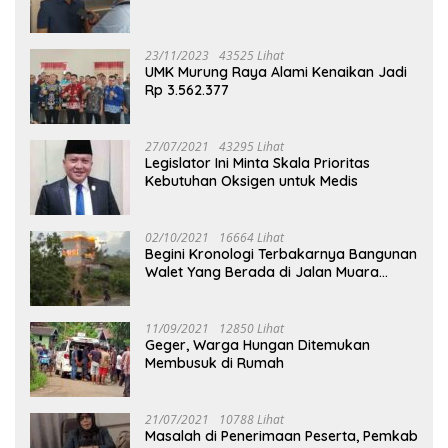
23/11/2023
43525 Lihat
UMK Murung Raya Alami Kenaikan Jadi
Rp 3.562.377
27/07/2021
43295 Lihat
Legislator Ini Minta Skala Prioritas
Kebutuhan Oksigen untuk Medis
02/10/2021
16664 Lihat
Begini Kronologi Terbakarnya Bangunan
Walet Yang Berada di Jalan Muara
Tuhup
11/09/2021
12850 Lihat
Geger, Warga Hungan Ditemukan
Membusuk di Rumah
21/07/2021
10788 Lihat
Masalah di Penerimaan Peserta, Pemkab