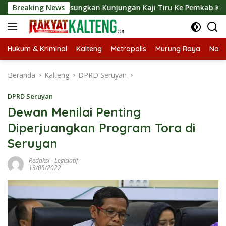
Langsung
ut Langsungkan Kunjungan Kaji Tiru Ke Pemkab Kulon Progo
Breaking News
ke
konten
Hukum & Kriminal
Kalteng
Metropolis
Murung Raya
Nasi
Beranda
Kalteng
DPRD Seruyan
DPRD Seruyan
Dewan Menilai Penting
Diperjuangkan Program Tora di
Seruyan
Redaksi
-
Legislatif
13/05/2022